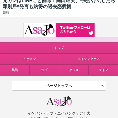
元カレはLINEごと削除！岡田結実、“夫が浮気したら
即別居”発言も納得の過去恋愛観
芸能
トップ
イケメン
エイジングケア
芸能
ラブ
グルメ
ライフ
ページトップへ
イケメン・ラブ・エイジングケア！大