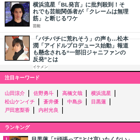
横浜流星「BL発言」に批判殺到！そ
れでも芸能関係者が「クレームは無理
筋」と断じるワケ
芸能
「バチバチに荒れそう」の声も…松本
潤「アイドルプロデュース始動」報道
も懸念される“一部旧ジャニファンの
反発”とは
イケメン
注目キーワード
山田涼介
佐野勇斗
高橋文哉
横浜流星
松山ケンイチ
蒼井優
中島歩
目黒蓮
戸田恵梨香
内村光良
ランキング
目黒蓮「“頑張って”とは言いたくない」
1