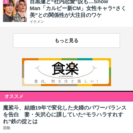
目黒蓮と“社内恋愛”説も…Snow
5
Man「カルビー新CM」女性キャラ“さく
美”との関係性が大注目のワケ
イケメン
もっと見る
オススメ
魔裟斗、結婚19年で変化した夫婦のパワーバランス
を告白 妻・矢沢心に課していた“モラハラすれす
れ”鉄の掟とは
芸能