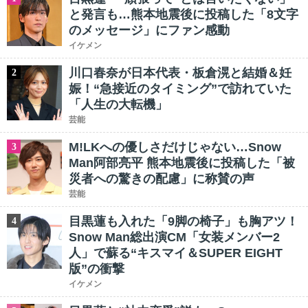
と発言も…熊本地震後に投稿した「8文字
のメッセージ」にファン感動
イケメン
川口春奈が日本代表・板倉滉と結婚＆妊
2
娠！“急接近のタイミング”で訪れていた
「人生の大転機」
芸能
M!LKへの優しさだけじゃない…Snow
3
Man阿部亮平 熊本地震後に投稿した「被
災者への驚きの配慮」に称賛の声
芸能
目黒蓮も入れた「9脚の椅子」も胸アツ！
4
Snow Man総出演CM「女装メンバー2
人」で蘇る“キスマイ＆SUPER EIGHT
版”の衝撃
イケメン