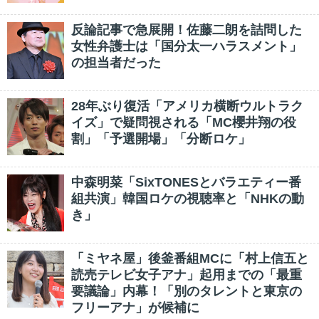
反論記事で急展開！佐藤二朗を詰問した
女性弁護士は「国分太一ハラスメント」
の担当者だった
28年ぶり復活「アメリカ横断ウルトラク
イズ」で疑問視される「MC櫻井翔の役
割」「予選開場」「分断ロケ」
中森明菜「SixTONESとバラエティー番
組共演」韓国ロケの視聴率と「NHKの動
き」
「ミヤネ屋」後釜番組MCに「村上信五と
読売テレビ女子アナ」起用までの「最重
要議論」内幕！「別のタレントと東京の
フリーアナ」が候補に