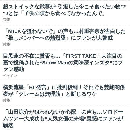
超ストイックな武尊が“引退した今こそ食べたい物”2
つとは「子供の頃から食べてなかったんで」
芸能
「M!LKを狙わないで」の声も…村重杏奈が告白した
「推しメンバーへの熱烈愛」にファンが大警戒
芸能
目黒蓮の不在に賛否も…「FIRST TAKE」大注目の
裏で投稿された“Snow Manの意味深インスタ”にフ
ァン感動
イケメン
横浜流星「BL発言」に批判殺到！それでも芸能関係
者が「クレームは無理筋」と断じるワケ
芸能
「山田涼介が狙われないか心配」の声も…ソロドー
ムツアー大成功も“人気女優の来場”疑惑にファンが
騒然