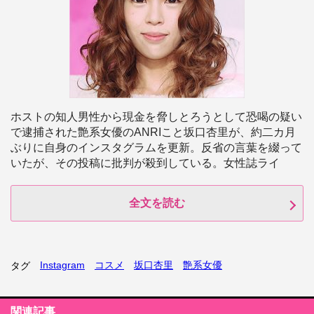
ホストの知人男性から現金を脅しとろうとして恐喝の疑い
で逮捕された艶系女優のANRIこと坂口杏里が、約二カ月
ぶりに自身のインスタグラムを更新。反省の言葉を綴って
いたが、その投稿に批判が殺到している。女性誌ライ
全文を読む
Instagram
コスメ
坂口杏里
艶系女優
タグ
関連記事