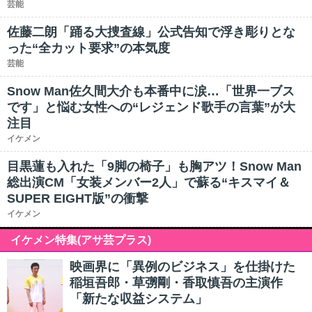
芸能
佐藤二朗「踊る大捜査線」公式告知で浮き彫りとな
った“全カット要求”の本気度
芸能
Snow Man佐久間大介も本番中に涙…「世界一ブス
です」と悩む女性への“レジェンド歌手の言葉”が大
注目
イケメン
目黒蓮も入れた「9脚の椅子」も胸アツ！Snow Man
総出演CM「女装メンバー2人」で蘇る“キスマイ＆
SUPER EIGHT版”の衝撃
イケメン
イケメン特集(アサ芸プラス)
映画界に「異例のビジネス」を仕掛けた
稲垣吾郎・草彅剛・香取慎吾の主演作
「新たな収益システム」