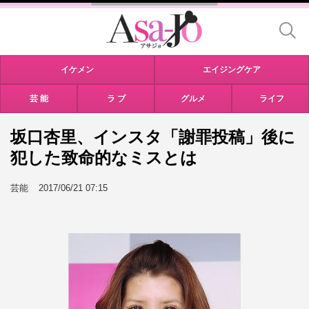
イケメン
エイジングケア
芸 能
ラ ブ
グルメ
ライフ
坂口杏里、インスタ「謝罪投稿」後に
犯した致命的なミスとは
芸能
2017/06/21 07:15