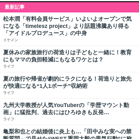
最新記事
松本潤「有料会員サービス」いよいよオープンで気
になる「timelesz project」より話題沸騰あり得る
「アイドルプロデュース」の中身
イケメン
夏休みの家族旅行の荷造りは子どもと一緒に！教育
にもママの負担軽減にもなるワケとは？
ライフ
夏の旅行や帰省が劇的にラクになる！荷造りと旅先
が快適になる“1人1ポーチ”収納術
ライフ
九州大学教授が人気YouTuberの「学歴マウント動
画」に猛批判、過去にはひろゆきも反発…
ライフ
亀梨和也との結婚後に炎上も…「田中みな実への禁
断質問」で見せた“WEST.重岡大毅の男気行動”に称