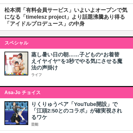
松本潤「有料会員サービス」いよいよオープンで気
になる「timelesz project」より話題沸騰あり得る
「アイドルプロデュース」の中身
スペシャル
蒸し暑い日の朝……子どもの“お着替
えイヤイヤ”を3秒でやる気にさせる魔
法の声掛け
ライフ
Asa-Jo チョイス
りくりゅうペア「YouTube開設」で
「江頭2:50とのコラボ」が確実視され
るワケ
芸能