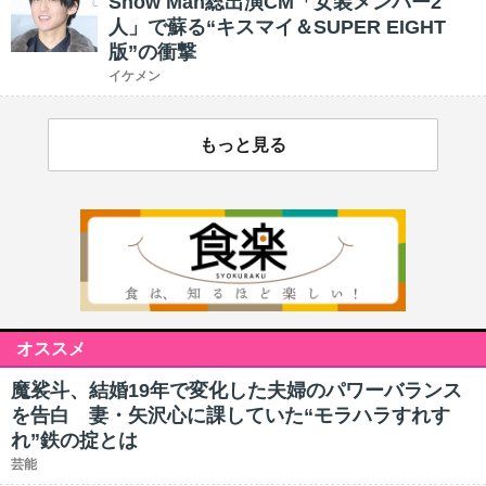
Snow Man総出演CM「女装メンバー2
人」で蘇る“キスマイ＆SUPER EIGHT
版”の衝撃
イケメン
もっと見る
オススメ
魔裟斗、結婚19年で変化した夫婦のパワーバランス
を告白 妻・矢沢心に課していた“モラハラすれす
れ”鉄の掟とは
芸能