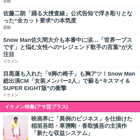
芸能
佐藤二朗「踊る大捜査線」公式告知で浮き彫りとな
った“全カット要求”の本気度
芸能
Snow Man佐久間大介も本番中に涙…「世界一ブス
です」と悩む女性への“レジェンド歌手の言葉”が大
注目
イケメン
目黒蓮も入れた「9脚の椅子」も胸アツ！Snow Man
総出演CM「女装メンバー2人」で蘇る“キスマイ＆
SUPER EIGHT版”の衝撃
イケメン
イケメン特集(アサ芸プラス)
映画界に「異例のビジネス」を仕掛けた
稲垣吾郎・草彅剛・香取慎吾の主演作
「新たな収益システム」