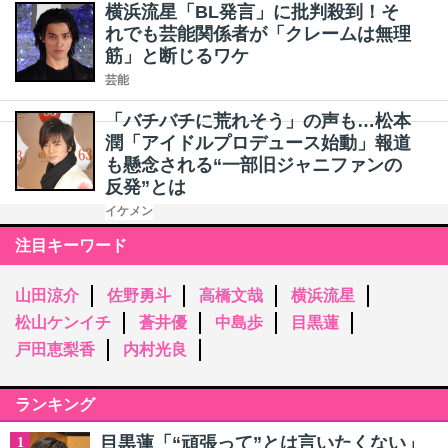
横浜流星「BL発言」に批判殺到！そ
れでも芸能関係者が「クレームは無理
筋」と断じるワケ
芸能
「バチバチに荒れそう」の声も…松本
潤「アイドルプロデュース始動」報道
も懸念される“一部旧ジャニファンの
反発”とは
イケメン
注目キーワード
山田涼介
佐野勇斗
高橋文哉
横浜流星
松山ケンイチ
蒼井優
中島歩
目黒蓮
戸田恵梨香
内村光良
ランキング
目黒蓮「“頑張って”とは言いたくない」
1