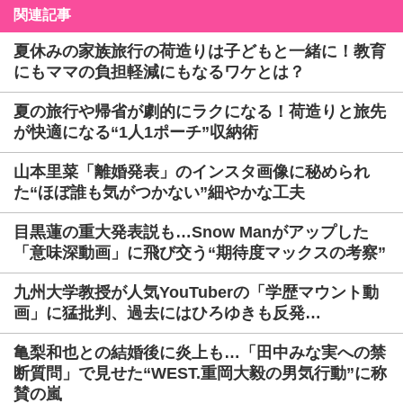
関連記事
夏休みの家族旅行の荷造りは子どもと一緒に！教育
にもママの負担軽減にもなるワケとは？
夏の旅行や帰省が劇的にラクになる！荷造りと旅先
が快適になる“1人1ポーチ”収納術
山本里菜「離婚発表」のインスタ画像に秘められ
た“ほぼ誰も気がつかない”細やかな工夫
目黒蓮の重大発表説も…Snow Manがアップした
「意味深動画」に飛び交う“期待度マックスの考察”
九州大学教授が人気YouTuberの「学歴マウント動
画」に猛批判、過去にはひろゆきも反発…
亀梨和也との結婚後に炎上も…「田中みな実への禁
断質問」で見せた“WEST.重岡大毅の男気行動”に称
賛の嵐