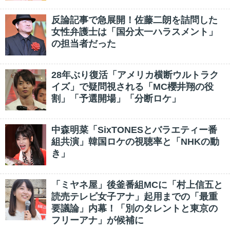
反論記事で急展開！佐藤二朗を詰問した
女性弁護士は「国分太一ハラスメント」
の担当者だった
28年ぶり復活「アメリカ横断ウルトラク
イズ」で疑問視される「MC櫻井翔の役
割」「予選開場」「分断ロケ」
中森明菜「SixTONESとバラエティー番
組共演」韓国ロケの視聴率と「NHKの動
き」
「ミヤネ屋」後釜番組MCに「村上信五と
読売テレビ女子アナ」起用までの「最重
要議論」内幕！「別のタレントと東京の
フリーアナ」が候補に