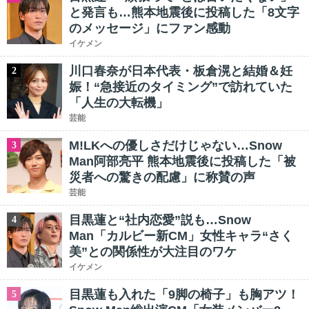
と発言も…熊本地震後に投稿した「8文字
のメッセージ」にファン感動
イケメン
川口春奈が日本代表・板倉滉と結婚＆妊
2
娠！“急接近のタイミング”で訪れていた
「人生の大転機」
芸能
M!LKへの優しさだけじゃない…Snow
3
Man阿部亮平 熊本地震後に投稿した「被
災者への驚きの配慮」に称賛の声
芸能
目黒蓮と“社内恋愛”説も…Snow
4
Man「カルビー新CM」女性キャラ“さく
美”との関係性が大注目のワケ
イケメン
目黒蓮も入れた「9脚の椅子」も胸アツ！
5