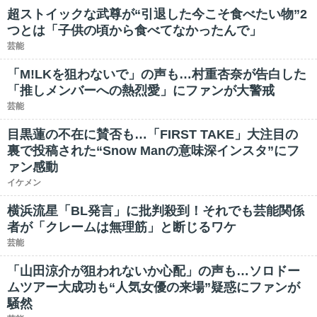
超ストイックな武尊が“引退した今こそ食べたい物”2
つとは「子供の頃から食べてなかったんで」
芸能
「M!LKを狙わないで」の声も…村重杏奈が告白した
「推しメンバーへの熱烈愛」にファンが大警戒
芸能
目黒蓮の不在に賛否も…「FIRST TAKE」大注目の
裏で投稿された“Snow Manの意味深インスタ”にフ
ァン感動
イケメン
横浜流星「BL発言」に批判殺到！それでも芸能関係
者が「クレームは無理筋」と断じるワケ
芸能
「山田涼介が狙われないか心配」の声も…ソロドー
ムツアー大成功も“人気女優の来場”疑惑にファンが
騒然