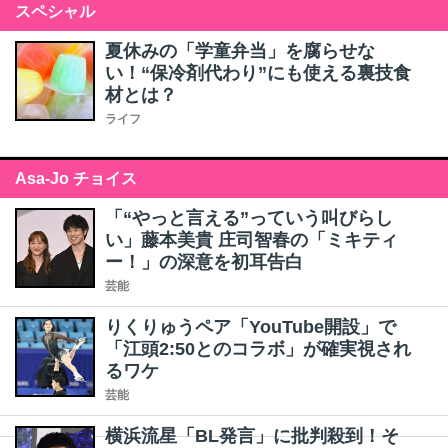
スペシャル
夏休みの「学童弁当」を腐らせな
い！“保冷剤代わり”にも使える裏技食
材とは？
ライフ
Asa-Jo チョイス
「“やっと言える”っていう叫びらし
い」藤本美貴 庄司智春の「ミキティ
ー！」の深意を初耳告白
芸能
りくりゅうペア「YouTube開設」で
「江頭2:50とのコラボ」が確実視され
るワケ
芸能
横浜流星「BL発言」に批判殺到！そ