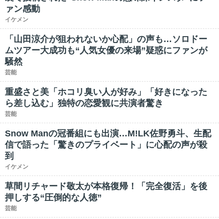
ァン感動
イケメン
「山田涼介が狙われないか心配」の声も…ソロドー
ムツアー大成功も“人気女優の来場”疑惑にファンが
騒然
芸能
重盛さと美「ホコリ臭い人が好み」「好きになった
ら差し込む」独特の恋愛観に共演者驚き
芸能
Snow Manの冠番組にも出演…M!LK佐野勇斗、生配
信で語った「驚きのプライベート」に心配の声が殺
到
イケメン
草間リチャード敬太が本格復帰！「完全復活」を後
押しする“圧倒的な人徳”
芸能