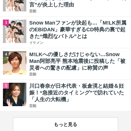
言”が炎上した理由
芸能
Snow Manファンが決起も…「M!LK所属
3
のEBiDAN」豪華すぎるCD特典の裏で起
きた“熾烈なバトル”とは
イケメン
M!LKへの優しさだけじゃない…Snow
4
Man阿部亮平 熊本地震後に投稿した「被
災者への驚きの配慮」に称賛の声
芸能
川口春奈が日本代表・板倉滉と結婚＆妊
5
娠！“急接近のタイミング”で訪れていた
「人生の大転機」
芸能
もっと見る