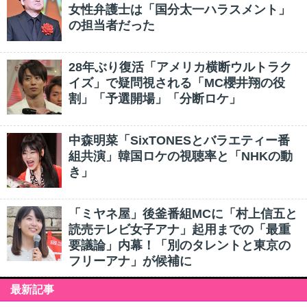
女性弁護士は「国分太一ハラスメント」
の担当者だった
28年ぶり復活「アメリカ横断ウルトラク
イズ」で疑問視される「MC櫻井翔の役
割」「予選開場」「分断ロケ」
中森明菜「SixTONESとバラエティー番
組共演」韓国ロケの視聴率と「NHKの動
き」
「ミヤネ屋」後釜番組MCに「村上信五と
読売テレビ女子アナ」起用までの「最重
要議論」内幕！「別のタレントと東京の
フリーアナ」が候補に
最新記事