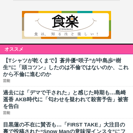
オススメ
【Tシャツが乾くまで】蒼井優“咲子”が中島歩“樹
生”に「頭コツン」したのは不倫ではないのか、これ
から不倫に進むのか
芸能
過去には「デマで干された」と感じた時期も…島崎
遥香 AKB時代に「匂わせを疑われて殺害予告」被害
を告白
芸能
目黒蓮の不在に賛否も…「FIRST TAKE」大注目の
裏で投稿された“Snow Manの意味深インスタ”にフ