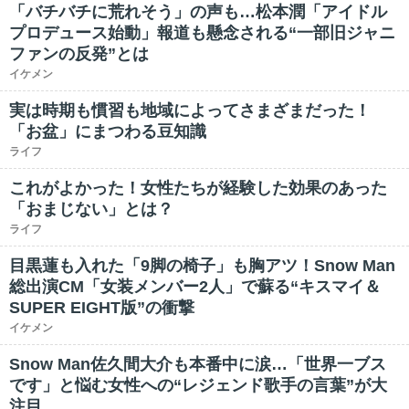
「バチバチに荒れそう」の声も…松本潤「アイドル
プロデュース始動」報道も懸念される“一部旧ジャニ
ファンの反発”とは
イケメン
実は時期も慣習も地域によってさまざまだった！
「お盆」にまつわる豆知識
ライフ
これがよかった！女性たちが経験した効果のあった
「おまじない」とは？
ライフ
目黒蓮も入れた「9脚の椅子」も胸アツ！Snow Man
総出演CM「女装メンバー2人」で蘇る“キスマイ＆
SUPER EIGHT版”の衝撃
イケメン
Snow Man佐久間大介も本番中に涙…「世界一ブス
です」と悩む女性への“レジェンド歌手の言葉”が大
注目