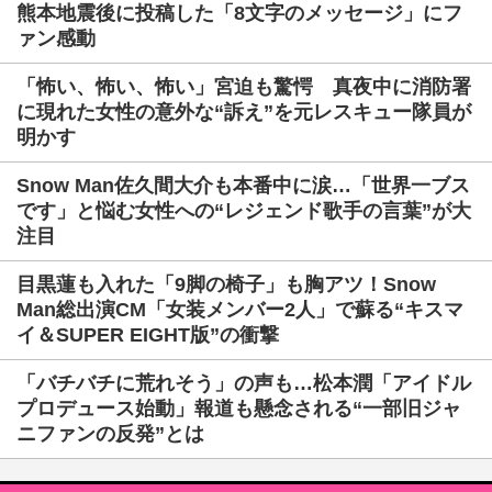
熊本地震後に投稿した「8文字のメッセージ」にフ
ァン感動
「怖い、怖い、怖い」宮迫も驚愕 真夜中に消防署
に現れた女性の意外な“訴え”を元レスキュー隊員が
明かす
Snow Man佐久間大介も本番中に涙…「世界一ブス
です」と悩む女性への“レジェンド歌手の言葉”が大
注目
目黒蓮も入れた「9脚の椅子」も胸アツ！Snow
Man総出演CM「女装メンバー2人」で蘇る“キスマ
イ＆SUPER EIGHT版”の衝撃
「バチバチに荒れそう」の声も…松本潤「アイドル
プロデュース始動」報道も懸念される“一部旧ジャ
ニファンの反発”とは