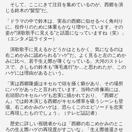
そして、ここにきて注目を集めているのが、西郷を演
じる鈴木の“髪型”だ。
「ドラマの中で鈴木は、実在の西郷に似せるべく角刈り
に。役作りのために体重もかなり増やしています。その
姿が“演歌歌手に見える”と話題になっていますね（笑）」
（エンタメ誌ライター）
演歌歌手に見えるかどうかはともかく、気になるのは
右こめかみに認められる“ハゲ”だ。よく見ると左のこめか
みに比べ、若干生え際が薄くなっている。大河のストレ
スで、さしもの鈴木も“薄毛進行”か…と思われたが、この
ハゲには理由があるという。
「実は西郷隆盛はキセルで頭を掻く癖があり、その場所
にハゲがあったと言われています。当時の肖像画には、
右頭部のキセルハゲも忠実に描かれており、『西郷ど
ん』では鈴木演じる西郷がキセル煙草を吸うシーンも登
場。右こめかみのハゲは、恐らくこのエピソードを忠実
に再現したものでしょう」（テレビ誌記者）
歴史に詳しい視聴者からは「西郷の右こめかみのとこ
ろの生え際ハゲの再現度がすごいな」「生え際後退させ