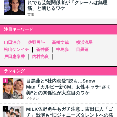
れでも芸能関係者が「クレームは無理
筋」と断じるワケ
芸能
注目キーワード
山田涼介
佐野勇斗
高橋文哉
横浜流星
松山ケンイチ
蒼井優
中島歩
目黒蓮
戸田恵梨香
内村光良
ランキング
目黒蓮と“社内恋愛”説も…Snow
1
Man「カルビー新CM」女性キャラ“さく
美”との関係性が大注目のワケ
イケメン
M!LK佐野勇斗もガチ注意…吉田仁人「ゴ
2
チ」出演も“旧ジャニーズタレントへの発