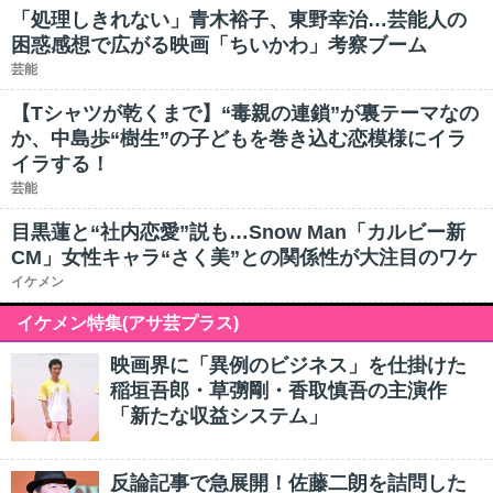
「処理しきれない」青木裕子、東野幸治…芸能人の
困惑感想で広がる映画「ちいかわ」考察ブーム
芸能
【Tシャツが乾くまで】“毒親の連鎖”が裏テーマなの
か、中島歩“樹生”の子どもを巻き込む恋模様にイラ
イラする！
芸能
目黒蓮と“社内恋愛”説も…Snow Man「カルビー新
CM」女性キャラ“さく美”との関係性が大注目のワケ
イケメン
イケメン特集(アサ芸プラス)
映画界に「異例のビジネス」を仕掛けた
稲垣吾郎・草彅剛・香取慎吾の主演作
「新たな収益システム」
反論記事で急展開！佐藤二朗を詰問した