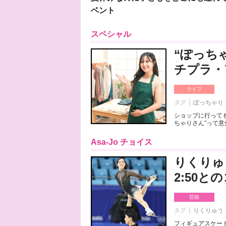
ベント
スペシャル
“ぽっち
チプラ・
ライフ
タグ
ぽっちゃり
ショップに行っても
ちゃりさん”って意
Asa-Jo チョイス
りくりゅ
2:50
芸能
タグ
りくりゅう
フィギュアスケート