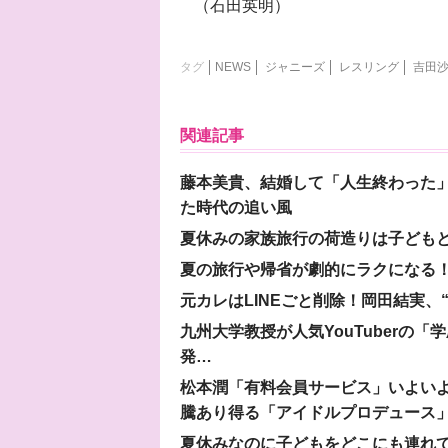
（石田英明）
タグ
NEWS
ジャニーズ
レスリング
吉田
関連記事
藤本美貴、結婚して「人生終わった」
た時代の追い風
夏休みの家族旅行の荷造りは子ども
夏の旅行や帰省が劇的にラクになる！
元カレはLINEごと削除！岡田結実
九州大学教授が人気YouTuberの
発…
松本潤「有料会員サービス」いよいよオープ
騰あり得る「アイドルプロデュース
夏休みなのに子どもをどこにも連れ