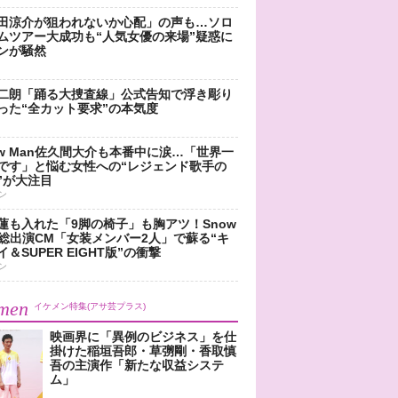
田涼介が狙われないか心配」の声も…ソロ
ムツアー大成功も“人気女優の来場”疑惑に
ンが騒然
二朗「踊る大捜査線」公式告知で浮き彫り
った“全カット要求”の本気度
ow Man佐久間大介も本番中に涙…「世界一
です」と悩む女性への“レジェンド歌手の
”が大注目
ン
蓮も入れた「9脚の椅子」も胸アツ！Snow
n総出演CM「女装メンバー2人」で蘇る“キ
＆SUPER EIGHT版”の衝撃
ン
men
イケメン特集(アサ芸プラス)
映画界に「異例のビジネス」を仕
掛けた稲垣吾郎・草彅剛・香取慎
吾の主演作「新たな収益システ
ム」