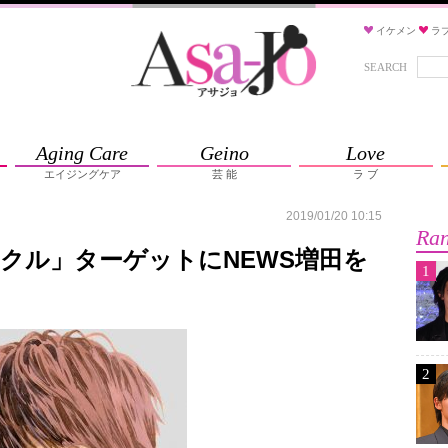
イケメン
ラ
SEARCH
Aging Care
Geino
Love
エイジングケア
芸 能
ラ ブ
2019/01/20 10:15
Ran
クル」ターゲットにNEWS増田を
1
2