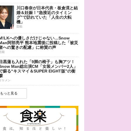
川口春奈が日本代表・板倉滉と結
婚＆妊娠！“急接近のタイミン
グ”で訪れていた「人生の大転
機」
芸能
M!LKへの優しさだけじゃない…Snow
Man阿部亮平 熊本地震後に投稿した「被災
者への驚きの配慮」に称賛の声
芸能
目黒蓮も入れた「9脚の椅子」も胸アツ！
Snow Man総出演CM「女装メンバー2人」
で蘇る“キスマイ＆SUPER EIGHT版”の衝
撃
イケメン
もっと見る