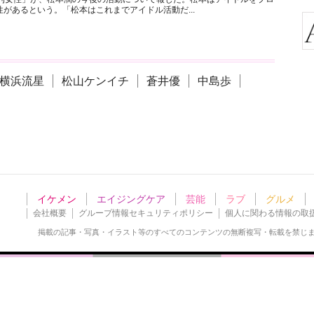
があるという。「松本はこれまでアイドル活動だ...
横浜流星
松山ケンイチ
蒼井優
中島歩
イケメン
エイジングケア
芸能
ラブ
グルメ
会社概要
グループ情報セキュリティポリシー
個人に関わる情報の取
掲載の記事・写真・イラスト等の
すべてのコンテンツの無断複写・転載を禁じ