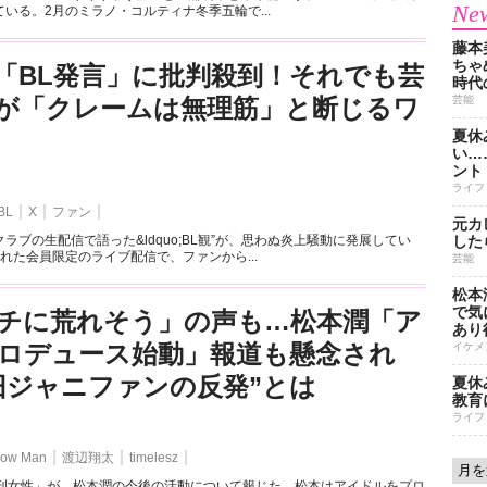
New
いる。2月のミラノ・コルティナ冬季五輪で...
藤本
ちゃ
「BL発言」に批判殺到！それでも芸
時代
が「クレームは無理筋」と断じるワ
芸能
夏休
い…
ント
ライフ
BL
X
ファン
元カ
ラブの生配信で語った&ldquo;BL観”が、思わぬ炎上騒動に発展してい
した
れた会員限定のライブ配信で、ファンから...
芸能
松本
で気に
チに荒れそう」の声も…松本潤「ア
あり
ロデュース始動」報道も懸念され
イケメ
旧ジャニファンの反発”とは
夏休
教育
ライフ
ow Man
渡辺翔太
timelesz
週刊女性」が、松本潤の今後の活動について報じた。松本はアイドルをプロ