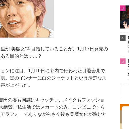
3
4
が“美魔女”を目指していることが、1月17日発売の
にある目的とは……？
5
ンに注目。1月10日に都内で行われた引退会見で
ヤ肌。黒のインナーに白のジャケットという清楚なス
の声が上がった。
吉田の姿も同誌はキャッチし、メイクもファッショ
と大絶賛。私生活ではスカートのみ、コンビニですら
、アラフォーでありながらも今後も美魔女化が進むと