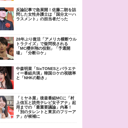
反論記事で急展開！佐藤二朗を詰
問した女性弁護士は「国分太一ハ
ラスメント」の担当者だった
28年ぶり復活「アメリカ横断ウル
トラクイズ」で疑問視される
「MC櫻井翔の役割」「予選開
場」「分断ロケ」
中森明菜「SixTONESとバラエテ
ィー番組共演」韓国ロケの視聴率
と「NHKの動き」
「ミヤネ屋」後釜番組MCに「村
上信五と読売テレビ女子アナ」起
用までの「最重要議論」内幕！
「別のタレントと東京のフリーア
ナ」が候補に