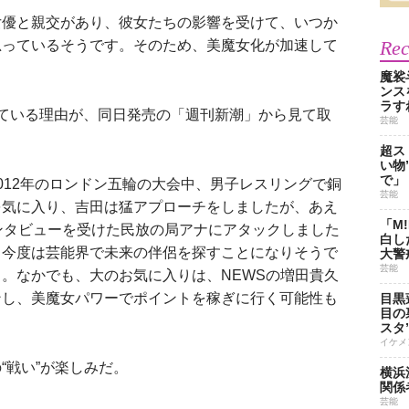
女優と親交があり、彼女たちの影響を受けて、いつか
Re
思っているそうです。そのため、美魔女化が加速して
魔裟
ンス
ラす
ている理由が、同日発売の「週刊新潮」から見て取
芸能
超ス
い物
で」
012年のロンドン五輪の大会中、男子レスリングで銅
芸能
を気に入り、吉田は猛アプローチをしましたが、あえ
「M
ンタビューを受けた民放の局アナにアタックしました
白し
。今度は芸能界で未来の伴侶を探すことになりそうで
大警
芸能
。なかでも、大のお気に入りは、NEWSの増田貴久
ンし、美魔女パワーでポイントを稼ぎに行く可能性も
目黒
目の
スタ
イケメ
戦い”が楽しみだ。
横浜
関係
芸能