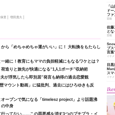
「山
ドー
ファ
沙保里
増田貴久
芸能
佐藤
とな
芸能
Sn
から「めちゃめちゃ運がいい」に！ 大転換をもたらし
ブス
言葉
イケメ
と一緒に！教育にもママの負担軽減にもなるワケとは？
目黒
Ma
荷造りと旅先が快適になる“1人1ポーチ”収納術
スマイ
、“夫が浮気したら即別居”発言も納得の過去恋愛観
イケメ
「学歴マウント動画」に猛批判、過去にはひろゆきも反
Ike
ンで気になる「timelesz project」より話題沸
」の中身
て行ってない……この罪悪感を消す3つのプチプラ・イ