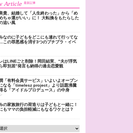
 Article
最新記事
美貴、結婚して「人生終わった」から「め
めちゃ運がいい」に！ 大転換をもたらした
の追い風
みなのに子どもをどこにも連れて行ってな
…この罪悪感を消す3つのプチプラ・イベ
レはLINEごと削除！岡田結実、“夫が浮気
ら即別居”発言も納得の過去恋愛観
潤「有料会員サービス」いよいよオープン
なる「timelesz project」より話題沸騰
得る「アイドルプロデュース」の中身
ン
みの家族旅行の荷造りは子どもと一緒に！
にもママの負担軽減にもなるワケとは？