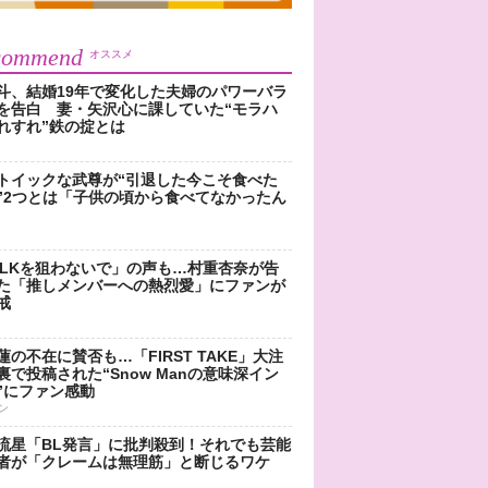
commend
オススメ
斗、結婚19年で変化した夫婦のパワーバラ
を告白 妻・矢沢心に課していた“モラハ
れすれ”鉄の掟とは
トイックな武尊が“引退した今こそ食べた
”2つとは「子供の頃から食べてなかったん
!LKを狙わないで」の声も…村重杏奈が告
た「推しメンバーへの熱烈愛」にファンが
戒
蓮の不在に賛否も…「FIRST TAKE」大注
裏で投稿された“Snow Manの意味深イン
”にファン感動
ン
流星「BL発言」に批判殺到！それでも芸能
者が「クレームは無理筋」と断じるワケ