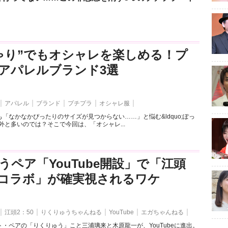
ゃり”でもオシャレを楽しめる！プ
アパレルブランド3選
アパレル
ブランド
プチプラ
オシャレ服
「なかなかぴったりのサイズが見つからない……」と悩む&ldquo;ぽっ
外と多いのでは？そこで今回は、「オシャレ...
うペア「YouTube開設」で「江頭
とのコラボ」が確実視されるワケ
江頭2：50
りくりゅうちゃんねる
YouTube
エガちゃんねる
・ペアの「りくりゅう」こと三浦璃来と木原龍一が、YouTubeに進出。