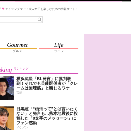
ブ
エイジングケア！大人女子を楽しむための情報サイト！
Gourmet
Life
グルメ
ライフ
king
ランキング
横浜流星「BL発言」に批判殺
到！それでも芸能関係者が「クレ
ームは無理筋」と断じるワケ
芸能
目黒蓮「“頑張って”とは言いたく
ない」と発言も…熊本地震後に投
稿した「8文字のメッセージ」に
ファン感動
イケメン