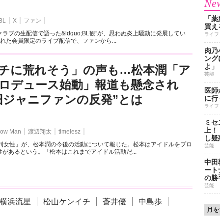
New
「薬
BL
X
ファン
買え
ラブの生配信で語った&ldquo;BL観”が、思わぬ炎上騒動に発展してい
ライフ
れた会員限定のライブ配信で、ファンから...
肉乃
ング
よ」
チに荒れそう」の声も…松本潤「ア
芸能
ロデュース始動」報道も懸念され
医師
旧ジャニファンの反発”とは
に行
ライフ
ミセ
上！
ow Man
渡辺翔太
timelesz
し疑
週刊女性」が、松本潤の今後の活動について報じた。松本はアイドルをプロ
芸能
があるという。「松本はこれまでアイドル活動だ...
中田
ート
の勝
芸能
横浜流星
松山ケンイチ
蒼井優
中島歩