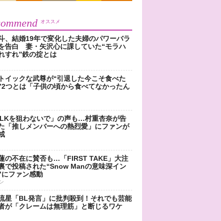
commend
オススメ
斗、結婚19年で変化した夫婦のパワーバラ
を告白 妻・矢沢心に課していた“モラハ
れすれ”鉄の掟とは
トイックな武尊が“引退した今こそ食べた
”2つとは「子供の頃から食べてなかったん
!LKを狙わないで」の声も…村重杏奈が告
た「推しメンバーへの熱烈愛」にファンが
戒
蓮の不在に賛否も…「FIRST TAKE」大注
裏で投稿された“Snow Manの意味深イン
”にファン感動
ン
流星「BL発言」に批判殺到！それでも芸能
者が「クレームは無理筋」と断じるワケ