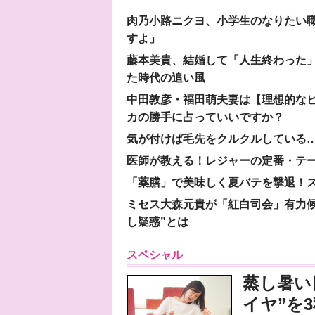
肉乃小路ニクヨ、小学生のなりたい職
すよ」
藤本美貴、結婚して「人生終わった」
た時代の追い風
中田敦彦・福田萌夫妻は【理想的な
カの勝手に占っていいですか？
気が付けば毛先をクルクルしている
医師が教える！レジャーの定番・テ
「薬膳」で美味しく夏バテを撃退！ス
ミセス大森元貴が「紅白司会」有力
し疑惑”とは
スペシャル
蒸し暑い
イヤ”を