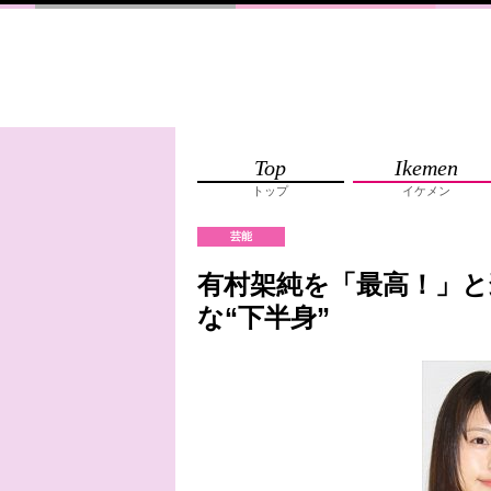
Top
Ikemen
トップ
イケメン
芸能
有村架純を「最高！」と
な“下半身”