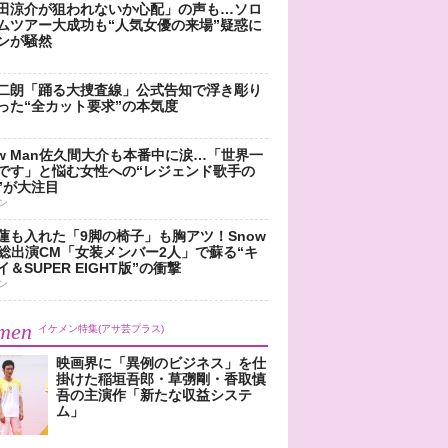
田涼介が狙われないか心配」の声も…ソロ
ムツアー大成功も“人気女優の来場”疑惑に
ンが騒然
二朗「踊る大捜査線」公式告知で浮き彫り
った“全カット要求”の本気度
ow Man佐久間大介も本番中に涙…「世界一
です」と悩む女性への“レジェンド歌手の
”が大注目
ン
蓮も入れた「9脚の椅子」も胸アツ！Snow
n総出演CM「女装メンバー2人」で蘇る“キ
＆SUPER EIGHT版”の衝撃
ン
men
イケメン特集(アサ芸プラス)
映画界に「異例のビジネス」を仕
掛けた稲垣吾郎・草彅剛・香取慎
吾の主演作「新たな収益システ
ム」