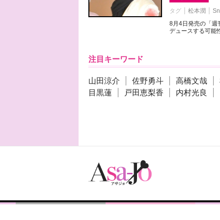
タグ
松本潤
Sn
8月4日発売の「
デュースする可能性
注目キーワード
山田涼介
佐野勇斗
高橋文哉
目黒蓮
戸田恵梨香
内村光良