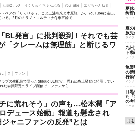
江頭2：50
りくりゅうちゃんねる
YouTube
エガちゃんねる
夏休
教育
・ペアの「りくりゅう」こと三浦璃来と木原龍一が、YouTubeに進出。
いる。2月のミラノ・コルティナ冬季五輪で...
ライフ
夏の
旅先
「BL発言」に批判殺到！それでも芸
ライフ
が「クレームは無理筋」と断じるワ
九州
ト動
ライフ
亀梨
の禁
BL
X
ファン
行動
ラブの生配信で語った&ldquo;BL観”が、思わぬ炎上騒動に発展してい
イケメ
れた会員限定のライブ配信で、ファンから...
目黒
た「
の考
チに荒れそう」の声も…松本潤「ア
イケメ
ロデュース始動」報道も懸念され
旧ジャニファンの反発”とは