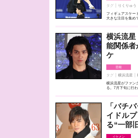
タグ
りくりゅう
フィギュアスケート
大きな注目を集めて
横浜流星
能関係者
ケ
芸能
タグ
横浜流星
横浜流星がファンク
る。7月下旬に行わ
「バチバ
イドルプ
る“一部
イケメン