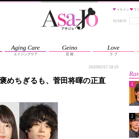
イケメン
ラ
SEARCH
Aging Care
Geino
Love
エイジングケア
芸 能
ラ ブ
2020/02/17 18:15
Ran
褒めちぎるも、菅田将暉の正直
1
2