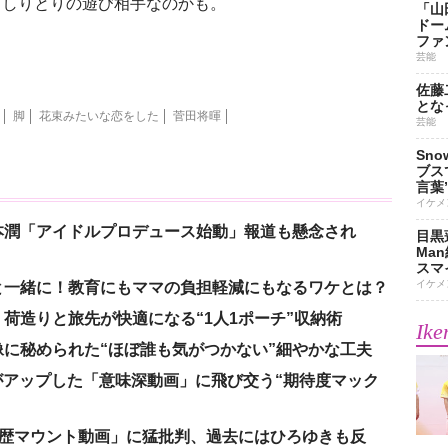
しりとりの遊び相手なのかも。
「山
ドー
ファ
芸能
佐藤
とな
脚
花束みたいな恋をした
菅田将暉
芸能
Sn
ブス
言葉
イケメ
本潤「アイドルプロデュース始動」報道も懸念され
目黒
Ma
スマイ
イケメ
と一緒に！教育にもママの負担軽減にもなるワケとは？
荷造りと旅先が快適になる“1人1ポーチ”収納術
Ike
に秘められた“ほぼ誰も気がつかない”細やかな工夫
nがアップした「意味深動画」に飛び交う“期待度マック
「学歴マウント動画」に猛批判、過去にはひろゆきも反