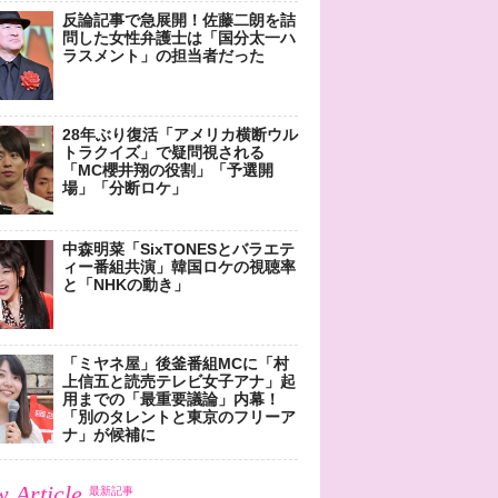
反論記事で急展開！佐藤二朗を詰
問した女性弁護士は「国分太一ハ
ラスメント」の担当者だった
28年ぶり復活「アメリカ横断ウル
トラクイズ」で疑問視される
「MC櫻井翔の役割」「予選開
場」「分断ロケ」
中森明菜「SixTONESとバラエテ
ィー番組共演」韓国ロケの視聴率
と「NHKの動き」
「ミヤネ屋」後釜番組MCに「村
上信五と読売テレビ女子アナ」起
用までの「最重要議論」内幕！
「別のタレントと東京のフリーア
ナ」が候補に
 Article
最新記事