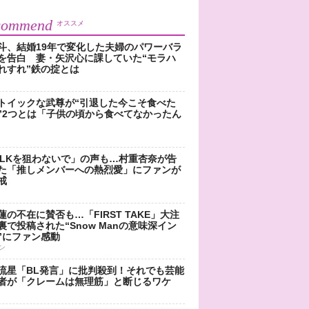
commend
オススメ
斗、結婚19年で変化した夫婦のパワーバラ
を告白 妻・矢沢心に課していた“モラハ
れすれ”鉄の掟とは
トイックな武尊が“引退した今こそ食べた
”2つとは「子供の頃から食べてなかったん
!LKを狙わないで」の声も…村重杏奈が告
た「推しメンバーへの熱烈愛」にファンが
戒
蓮の不在に賛否も…「FIRST TAKE」大注
裏で投稿された“Snow Manの意味深イン
”にファン感動
ン
流星「BL発言」に批判殺到！それでも芸能
者が「クレームは無理筋」と断じるワケ