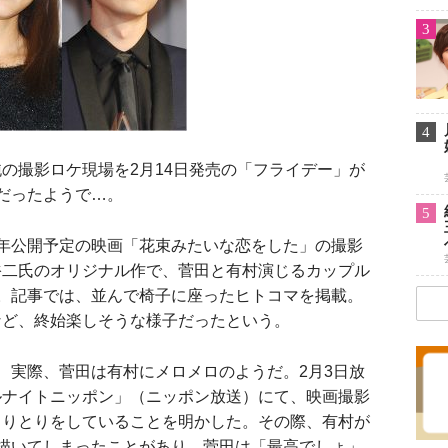
3
4
撮影ロケ現場を2月14日発売の「フライデー」が
だったようで…。
5
年公開予定の映画「花束みたいな恋をした」の撮影
裕二氏のオリジナル作で、菅田と有村演じるカップル
。記事では、並んで椅子に座ったヒトコマを掲載。
など、終始楽しそうな様子だったという。
実際、菅田は有村にメロメロのようだ。2月3日放
ルナイトニッポン」（ニッポン放送）にて、映画撮影
しりとりをしていることを明かした。その際、有村が
描いてしまったことがあり、菅田は「最高でしょ」