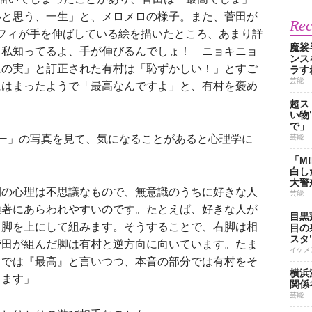
いと思う、一生」と、メロメロの様子。また、菅田が
Re
・ルフィが手を伸ばしている絵を描いたところ、あまり詳
魔裟
、私知ってるよ、手が伸びるんでしょ！ ニョキニョ
ンス
ムの実」と訂正された有村は「恥ずかしい！」とすご
ラす
芸能
にはまったようで「最高なんですよ」と、有村を褒め
超ス
い物
で」
ー」の写真を見て、気になることがあると心理学に
芸能
「M
白し
大警
間の心理は不思議なもので、無意識のうちに好きな人
芸能
顕著にあらわれやすいのです。たとえば、好きな人が
目黒
右脚を上にして組みます。そうすることで、右脚は相
目の
スタ
菅田が組んだ脚は有村と逆方向に向いています。たま
イケメ
オでは『最高』と言いつつ、本音の部分では有村をそ
横浜
ります」
関係
芸能