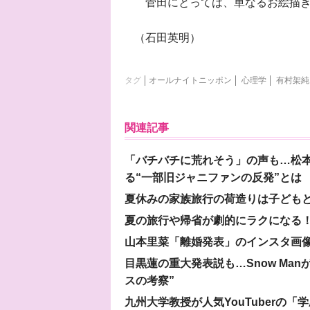
菅田にとっては、単なるお絵描き
（石田英明）
タグ
オールナイトニッポン
心理学
有村架純
関連記事
「バチバチに荒れそう」の声も…松
る“一部旧ジャニファンの反発”とは
夏休みの家族旅行の荷造りは子ども
夏の旅行や帰省が劇的にラクになる！
山本里菜「離婚発表」のインスタ画像
目黒蓮の重大発表説も…Snow Ma
スの考察”
九州大学教授が人気YouTuberの