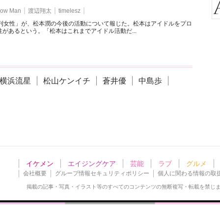
ow Man
渡辺翔太
timelesz
週刊女性」が、松本潤の今後の活動について報じた。松本はアイドルをプロ
があるという。「松本はこれまでアイドル活動だ...
横浜流星
松山ケンイチ
蒼井優
中島歩
イケメン
エイジングケア
芸能
ラブ
グルメ
会社概要
グループ情報セキュリティポリシー
個人に関わる情報の取
掲載の記事・写真・イラスト等の
すべてのコンテンツの無断複写・転載を禁じ