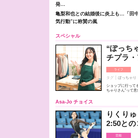
発…
亀梨和也との結婚後に炎上も…「田中
気行動”に称賛の嵐
スペシャル
“ぽっち
チプラ・
ライフ
タグ
ぽっちゃり
ショップに行っても
ちゃりさん”って意
Asa-Jo チョイス
りくりゅ
2:50
芸能