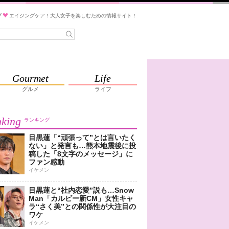
ブ
エイジングケア！大人女子を楽しむための情報サイト！
Gourmet
Life
グルメ
ライフ
king
ランキング
目黒蓮「“頑張って”とは言いたく
ない」と発言も…熊本地震後に投
稿した「8文字のメッセージ」に
ファン感動
イケメン
目黒蓮と“社内恋愛”説も…Snow
Man「カルビー新CM」女性キャ
ラ“さく美”との関係性が大注目の
ワケ
イケメン