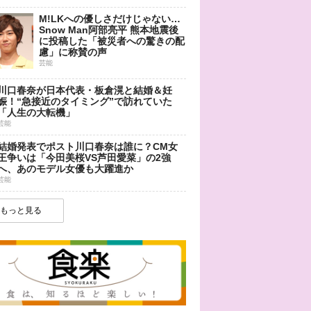
M!LKへの優しさだけじゃない…
Snow Man阿部亮平 熊本地震後
に投稿した「被災者への驚きの配
慮」に称賛の声
芸能
川口春奈が日本代表・板倉滉と結婚＆妊
娠！“急接近のタイミング”で訪れていた
「人生の大転機」
芸能
結婚発表でポスト川口春奈は誰に？CM女
王争いは「今田美桜VS芦田愛菜」の2強
へ、あのモデル女優も大躍進か
芸能
もっと見る