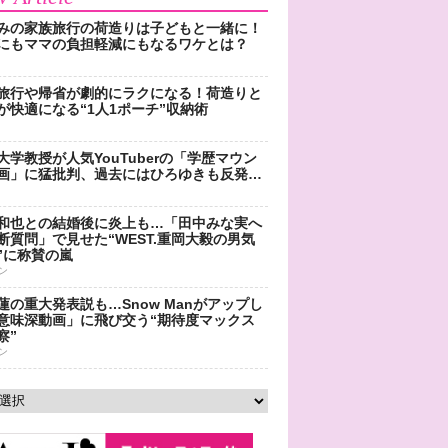
みの家族旅行の荷造りは子どもと一緒に！
にもママの負担軽減にもなるワケとは？
旅行や帰省が劇的にラクになる！荷造りと
が快適になる“1人1ポーチ”収納術
大学教授が人気YouTuberの「学歴マウン
画」に猛批判、過去にはひろゆきも反発…
和也との結婚後に炎上も…「田中みな実へ
断質問」で見せた“WEST.重岡大毅の男気
”に称賛の嵐
ン
蓮の重大発表説も…Snow Manがアップし
意味深動画」に飛び交う“期待度マックス
察”
ン