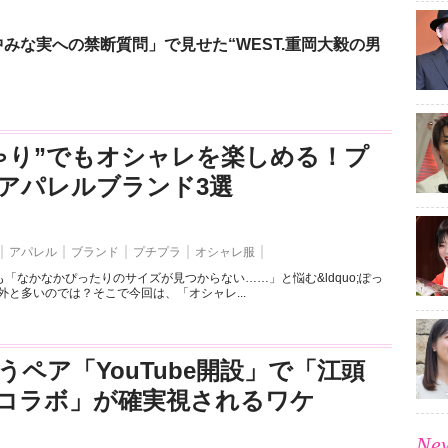
みな実への禁断質問」で見せた“WEST.重岡大毅の男
ゃり”でもオシャレを楽しめる！プ
アパレルブランド3選
アパレル
ブランド
プチプラ
オシャレ服
「なかなかぴったりのサイズが見つからない……」と悩む&ldquo;ぽっ
外と多いのでは？そこで今回は、「オシャレ...
うペア「YouTube開設」で「江頭
とのコラボ」が確実視されるワケ
New