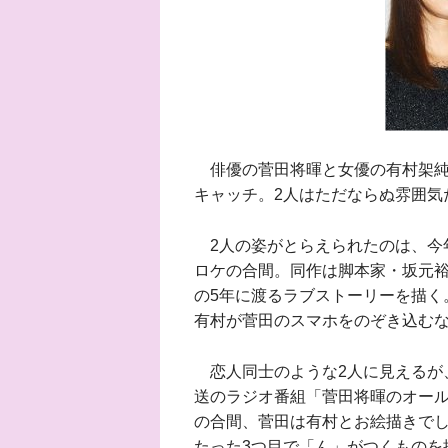
俳優の菅田将暉と女優の有村架純の
キャッチ。2人はただならぬ雰囲気
2人の姿がとらえられたのは、今
ロケの合間。同作は脚本家・坂元
の5年に渡るラブストーリーを描く
有村が菅田のスマホをのぞき込む
恋人同士のような2人に見えるが、
送のラジオ番組「菅田将暉のオー
の合間、菅田は有村とお絵描きで
たった3つ目で「ん」がつくものを