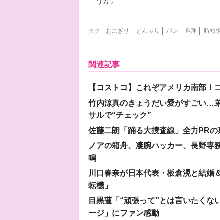
うか。
タグ
おにぎり
どんぶり
パン
料理
時短
関連記事
【コストコ】これぞアメリカ南部！
竹内涼真のきょうだい愛がすごい…
サルで“チェック”
佐藤二朗「踊る大捜査線」全力PR
ノアの箱舟、凄腕ハッカー、長野専務…
鳴
川口春奈が日本代表・板倉滉と結婚＆
転機」
目黒蓮「“頑張って”とは言いたくな
ージ」にファン感動