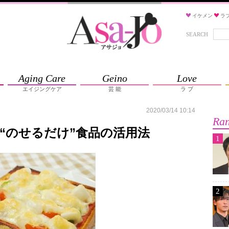
イケメン
ラ
SEARCH
Aging Care
Geino
Love
エイジングケア
芸 能
ラ ブ
2020/03/14 10:14
Ran
“のせるだけ”食品の活用法
1
2