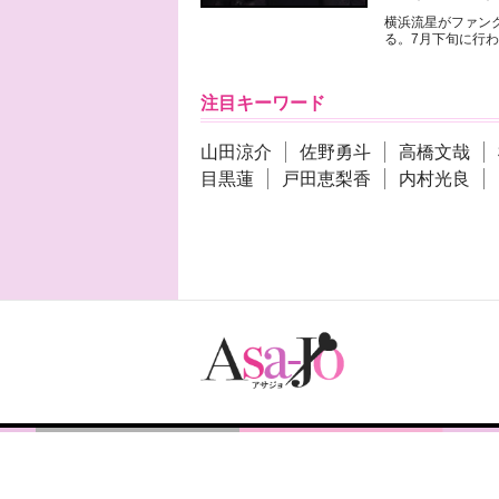
横浜流星がファンク
る。7月下旬に行わ
注目キーワード
山田涼介
佐野勇斗
高橋文哉
目黒蓮
戸田恵梨香
内村光良