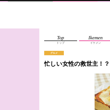
Top
Ikemen
トップ
イケメン
グルメ
忙しい女性の救世主！？