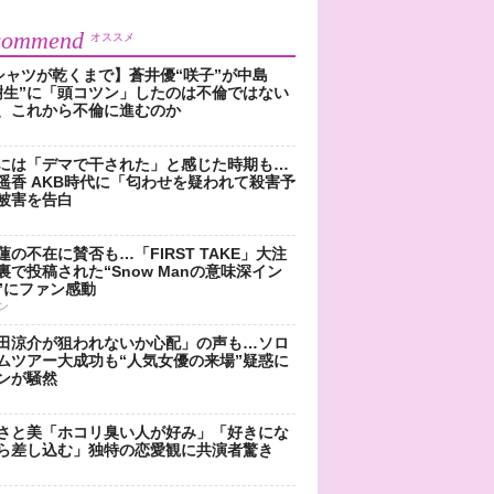
commend
オススメ
シャツが乾くまで】蒼井優“咲子”が中島
樹生”に「頭コツン」したのは不倫ではない
、これから不倫に進むのか
には「デマで干された」と感じた時期も…
遥香 AKB時代に「匂わせを疑われて殺害予
被害を告白
蓮の不在に賛否も…「FIRST TAKE」大注
裏で投稿された“Snow Manの意味深イン
”にファン感動
ン
田涼介が狙われないか心配」の声も…ソロ
ムツアー大成功も“人気女優の来場”疑惑に
ンが騒然
さと美「ホコリ臭い人が好み」「好きにな
ら差し込む」独特の恋愛観に共演者驚き