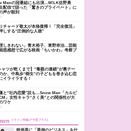
ow Manの冠番組にも出演…M!LK佐野勇
生配信で語った「驚きのプライベート」に
の声が殺到
ン
リチャード敬太が本格復帰！「完全復活」
押しする“圧倒的な人徳”
理しきれない」青木裕子、東野幸治…芸能
困惑感想で広がる映画「ちいかわ」考察ブ
シャツが乾くまで】“毒親の連鎖”が裏テー
のか、中島歩“樹生”の子どもを巻き込む恋
にイライラする！
蓮と“社内恋愛”説も…Snow Man「カルビ
CM」女性キャラ“さく美”との関係性が大
のワケ
ン
men
イケメン特集(アサ芸プラス)
映画界に「異例のビジネス」を仕