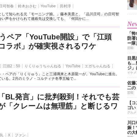
庄司智春
鈴木おさむ
YouTube
田村淳
として知られる元「モーニング娘。」藤本美貴と、「品川庄司」の庄司智
い声をかけられて連絡先は交換しても、「何回かに...
New
「怖
うペア「YouTube開設」で「江頭
防署
ー隊
とのコラボ」が確実視されるワケ
芸能
目黒
も…
江頭2：50
りくりゅうちゃんねる
YouTube
エガちゃんねる
ジ」
イケメ
・ペアの「りくりゅう」こと三浦璃来と木原龍一が、YouTubeに進出。
いる。2月のミラノ・コルティナ冬季五輪で...
佐藤
二の
芸能
「BL発言」に批判殺到！それでも芸
【コ
が「クレームは無理筋」と断じるワ
ゴい
グルメ
川口
娠！
の大
BL
X
ファン