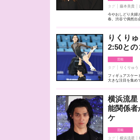
タグ
藤本美貴
今やおしどり夫婦
春。渋谷で偶然出会
りくりゅ
2:50
芸能
タグ
りくりゅう
フィギュアスケート
大きな注目を集めて
横浜流星
能関係者
ケ
芸能
タグ
横浜流星