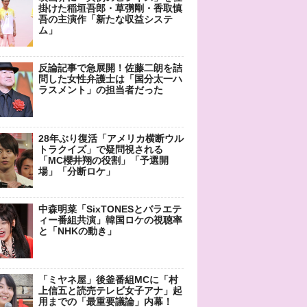
掛けた稲垣吾郎・草彅剛・香取慎
吾の主演作「新たな収益システ
ム」
反論記事で急展開！佐藤二朗を詰
問した女性弁護士は「国分太一ハ
ラスメント」の担当者だった
28年ぶり復活「アメリカ横断ウル
トラクイズ」で疑問視される
「MC櫻井翔の役割」「予選開
場」「分断ロケ」
中森明菜「SixTONESとバラエテ
ィー番組共演」韓国ロケの視聴率
と「NHKの動き」
「ミヤネ屋」後釜番組MCに「村
上信五と読売テレビ女子アナ」起
用までの「最重要議論」内幕！