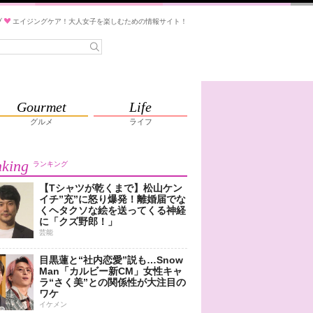
ブ
エイジングケア！大人女子を楽しむための情報サイト！
Gourmet
Life
グルメ
ライフ
king
ランキング
【Tシャツが乾くまで】松山ケン
イチ”充”に怒り爆発！離婚届でな
くヘタクソな絵を送ってくる神経
に「クズ野郎！」
芸能
目黒蓮と“社内恋愛”説も…Snow
Man「カルビー新CM」女性キャ
ラ“さく美”との関係性が大注目の
ワケ
イケメン