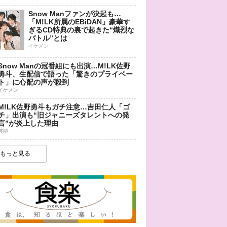
Snow Manファンが決起も…
「M!LK所属のEBiDAN」豪華す
ぎるCD特典の裏で起きた“熾烈な
バトル”とは
イケメン
Snow Manの冠番組にも出演…M!LK佐野
勇斗、生配信で語った「驚きのプライベー
ト」に心配の声が殺到
イケメン
M!LK佐野勇斗もガチ注意…吉田仁人「ゴ
チ」出演も“旧ジャニーズタレントへの発
言”が炎上した理由
芸能
もっと見る