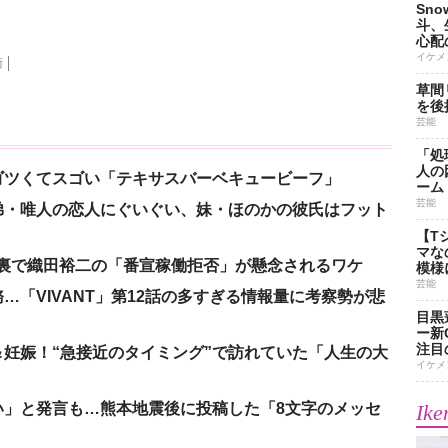
Sn
斗、
心配
イケメ
術
草間
を後
芸能
「処
人の
ゴツくてスゴい「テキサスバーベキュービーフ」
ーム
芸能
弟・唯人の恋人にぐいぐい、妹・ほのかの彼氏はフット
【T
マな
の裏で織田裕二の「番宣稼働拒否」が懸念されるワケ
模様
芸能
「VIVANT」第12話の多すぎる情報量に考察勢が悲
目黒
ー新
注目
妊娠！“急接近のタイミング”で訪れていた「人生の大
イケメ
い」と発言も…熊本地震後に投稿した「8文字のメッセ
Ike