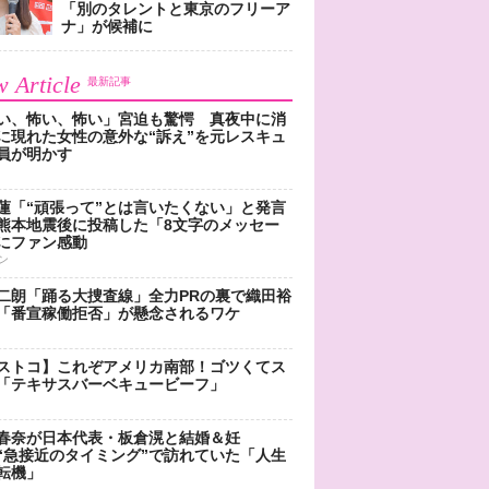
「別のタレントと東京のフリーア
ナ」が候補に
 Article
最新記事
い、怖い、怖い」宮迫も驚愕 真夜中に消
に現れた女性の意外な“訴え”を元レスキュ
員が明かす
蓮「“頑張って”とは言いたくない」と発言
熊本地震後に投稿した「8文字のメッセー
にファン感動
ン
二朗「踊る大捜査線」全力PRの裏で織田裕
「番宣稼働拒否」が懸念されるワケ
ストコ】これぞアメリカ南部！ゴツくてス
「テキサスバーベキュービーフ」
春奈が日本代表・板倉滉と結婚＆妊
“急接近のタイミング”で訪れていた「人生
転機」