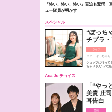
「怖い、怖い、怖い」宮迫も驚愕 真
ュー隊員が明かす
スペシャル
“ぽっち
チプラ・
ライフ
タグ
ぽっちゃり
ショップに行っても
ちゃりさん”って意
Asa-Jo チョイス
「“やっ
美貴 庄
耳告白
芸能