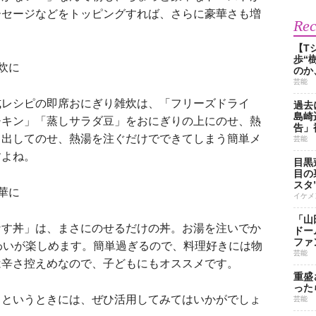
ーセージなどをトッピングすれば、さらに豪華さも増
Re
【T
歩“
炊に
のか
芸能
レシピの即席おにぎり雑炊は、「フリーズドライ
過去
島崎
チキン」「蒸しサラダ豆」をおにぎりの上にのせ、熱
告」
ら出してのせ、熱湯を注ぐだけでできてしまう簡単メ
芸能
すよね。
目黒
目の
スタ
華に
イケメ
「山
す丼」は、まさにのせるだけの丼。お湯を注いでか
ドー
ファ
わいが楽しめます。簡単過ぎるので、料理好きには物
芸能
は辛さ控えめなので、子どもにもオススメです。
重盛
った
」というときには、ぜひ活用してみてはいかがでしょ
芸能