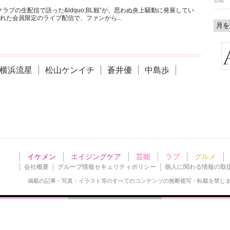
芸能
ラブの生配信で語った&ldquo;BL観”が、思わぬ炎上騒動に発展してい
れた会員限定のライブ配信で、ファンから...
横浜流星
松山ケンイチ
蒼井優
中島歩
イケメン
エイジングケア
芸能
ラブ
グルメ
会社概要
グループ情報セキュリティポリシー
個人に関わる情報の取
掲載の記事・写真・イラスト等の
すべてのコンテンツの無断複写・転載を禁じ