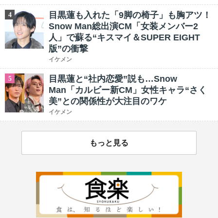
目黒蓮も入れた「9脚の椅子」も胸アツ！
4
Snow Man総出演CM「女装メンバー2
人」で蘇る“キスマイ＆SUPER EIGHT
版”の衝撃
イケメン
目黒蓮と“社内恋愛”説も…Snow
5
Man「カルビー新CM」女性キャラ“さく
美”との関係性が大注目のワケ
イケメン
もっと見る