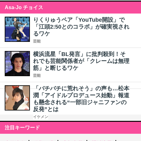
Asa-Jo チョイス
りくりゅうペア「YouTube開設」で
「江頭2:50とのコラボ」が確実視され
るワケ
芸能
横浜流星「BL発言」に批判殺到！そ
れでも芸能関係者が「クレームは無理
筋」と断じるワケ
芸能
「バチバチに荒れそう」の声も…松本
潤「アイドルプロデュース始動」報道
も懸念される“一部旧ジャニファンの
反発”とは
イケメン
注目キーワード