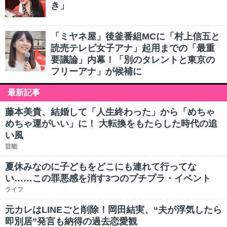
き」
「ミヤネ屋」後釜番組MCに「村上信五と
読売テレビ女子アナ」起用までの「最重
要議論」内幕！「別のタレントと東京の
フリーアナ」が候補に
最新記事
藤本美貴、結婚して「人生終わった」から「めちゃ
めちゃ運がいい」に！ 大転換をもたらした時代の追
い風
芸能
夏休みなのに子どもをどこにも連れて行ってな
い……この罪悪感を消す3つのプチプラ・イベント
ライフ
元カレはLINEごと削除！岡田結実、“夫が浮気したら
即別居”発言も納得の過去恋愛観