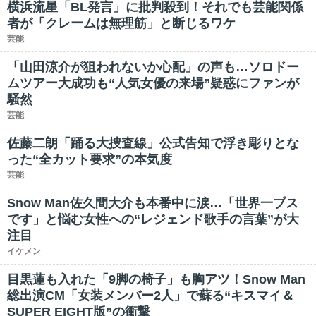
横浜流星「BL発言」に批判殺到！それでも芸能関係
者が「クレームは無理筋」と断じるワケ
芸能
「山田涼介が狙われないか心配」の声も…ソロドー
ムツアー大成功も“人気女優の来場”疑惑にファンが
騒然
芸能
佐藤二朗「踊る大捜査線」公式告知で浮き彫りとな
った“全カット要求”の本気度
芸能
Snow Man佐久間大介も本番中に涙…「世界一ブス
です」と悩む女性への“レジェンド歌手の言葉”が大
注目
イケメン
目黒蓮も入れた「9脚の椅子」も胸アツ！Snow Man
総出演CM「女装メンバー2人」で蘇る“キスマイ＆
SUPER EIGHT版”の衝撃