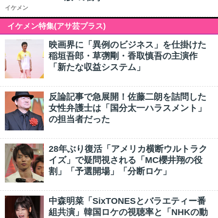
イケメン
イケメン特集(アサ芸プラス)
映画界に「異例のビジネス」を仕掛けた
稲垣吾郎・草彅剛・香取慎吾の主演作
「新たな収益システム」
反論記事で急展開！佐藤二朗を詰問した
女性弁護士は「国分太一ハラスメント」
の担当者だった
28年ぶり復活「アメリカ横断ウルトラク
イズ」で疑問視される「MC櫻井翔の役
割」「予選開場」「分断ロケ」
中森明菜「SixTONESとバラエティー番
組共演」韓国ロケの視聴率と「NHKの動