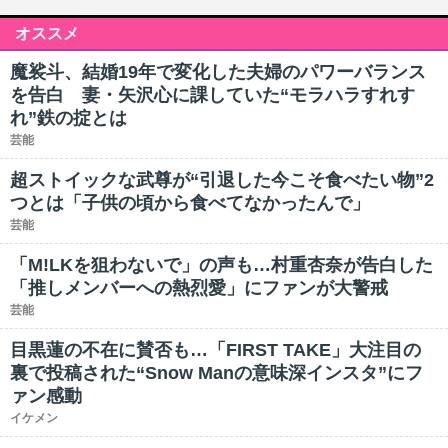
オススメ
魔裟斗、結婚19年で変化した夫婦のパワーバランス
を告白 妻・矢沢心に課していた“モラハラすれす
れ”鉄の掟とは
芸能
超ストイックな武尊が“引退した今こそ食べたい物”2
つとは「子供の頃から食べてなかったんで」
芸能
「M!LKを狙わないで」の声も…村重杏奈が告白した
「推しメンバーへの熱烈愛」にファンが大警戒
芸能
目黒蓮の不在に賛否も…「FIRST TAKE」大注目の
裏で投稿された“Snow Manの意味深インスタ”にフ
ァン感動
イケメン