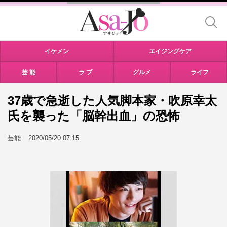
イケメン
エイジングケア
芸 能
ラ ブ
グルメ
ライフ
37歳で急逝した人気脚本家・吹原幸太
氏を襲った「脳幹出血」の恐怖
芸能
2020/05/20 07:15