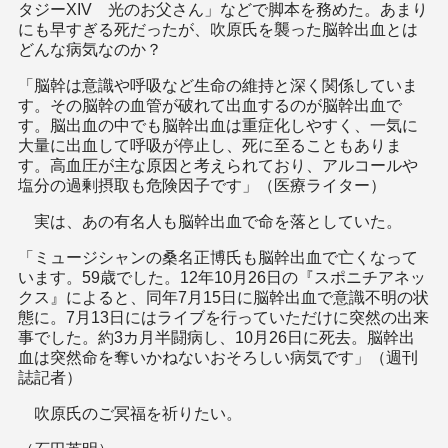
タジーXIV 光のお父さん」などで脚本を務めた。あまり
にも早すぎる死だったが、吹原氏を襲った脳幹出血とは
どんな病気なのか？
「脳幹は意識や呼吸など生命の維持と深く関係していま
す。その脳幹の血管が破れて出血するのが脳幹出血で
す。脳出血の中でも脳幹出血は重症化しやすく、一気に
大量に出血して呼吸が停止し、死に至ることもありま
す。高血圧が主な原因と考えられており、アルコールや
塩分の過剰摂取も危険因子です」（医療ライター）
実は、あの有名人も脳幹出血で命を落としていた。
「ミュージシャンの桑名正博氏も脳幹出血で亡くなって
います。59歳でした。12年10月26日の『スポニチアネッ
クス』によると、同年7月15日に脳幹出血で意識不明の状
態に。7月13日にはライブを行っていただけに突然の出来
事でした。約3カ月半闘病し、10月26日に死去。脳幹出
血は突然命を奪いかねないおそろしい病気です」（週刊
誌記者）
吹原氏のご冥福を祈りたい。