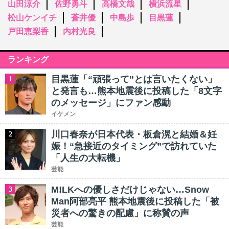
山田涼介
佐野勇斗
高橋文哉
横浜流星
松山ケンイチ
蒼井優
中島歩
目黒蓮
戸田恵梨香
内村光良
ランキング
目黒蓮「“頑張って”とは言いたくない」
1
と発言も…熊本地震後に投稿した「8文字
のメッセージ」にファン感動
イケメン
川口春奈が日本代表・板倉滉と結婚＆妊
2
娠！“急接近のタイミング”で訪れていた
「人生の大転機」
芸能
M!LKへの優しさだけじゃない…Snow
3
Man阿部亮平 熊本地震後に投稿した「被
災者への驚きの配慮」に称賛の声
芸能