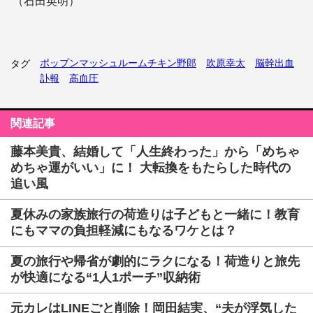
（石田英明）
ポップンマッシュルームチキン野郎
吹原幸太
脳幹出血
タグ
訃報
高血圧
関連記事
藤本美貴、結婚して「人生終わった」から「めちゃ
めちゃ運がいい」に！ 大転換をもたらした時代の
追い風
夏休みの家族旅行の荷造りは子どもと一緒に！教育
にもママの負担軽減にもなるワケとは？
夏の旅行や帰省が劇的にラクになる！荷造りと旅先
が快適になる“1人1ポーチ”収納術
元カレはLINEごと削除！岡田結実、“夫が浮気した