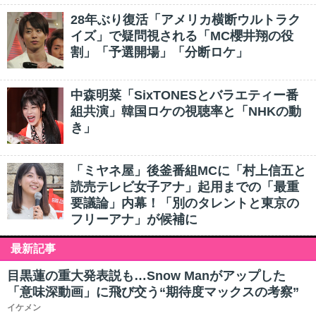
28年ぶり復活「アメリカ横断ウルトラク
イズ」で疑問視される「MC櫻井翔の役
割」「予選開場」「分断ロケ」
中森明菜「SixTONESとバラエティー番
組共演」韓国ロケの視聴率と「NHKの動
き」
「ミヤネ屋」後釜番組MCに「村上信五と
読売テレビ女子アナ」起用までの「最重
要議論」内幕！「別のタレントと東京の
フリーアナ」が候補に
最新記事
目黒蓮の重大発表説も…Snow Manがアップした
「意味深動画」に飛び交う“期待度マックスの考察”
イケメン