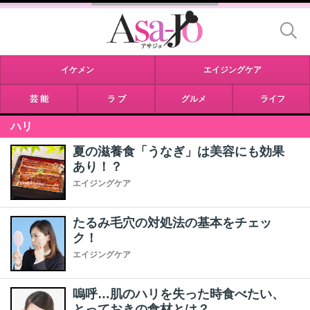
イケメン
エイジングケア
芸 能
ラ ブ
グルメ
ライフ
ハリ
夏の滋養食「うなぎ」は美容にも効果
あり！？
エイジングケア
たるみ毛穴の対処法の基本をチェッ
ク！
エイジングケア
嗚呼…肌のハリを失った時食べたい、
とっておきの食材とは？