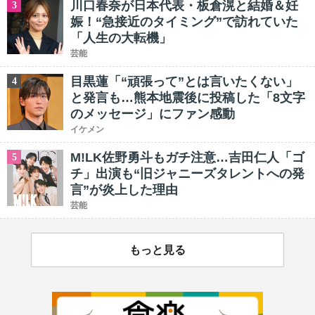
川口春奈が日本代表・板倉滉と結婚＆妊
3
娠！“急接近のタイミング”で訪れていた
「人生の大転機」
芸能
目黒蓮「“頑張って”とは言いたくない」
4
と発言も…熊本地震後に投稿した「8文字
のメッセージ」にファン感動
イケメン
M!LK佐野勇斗もガチ注意…吉田仁人「ゴ
5
チ」出演も“旧ジャニーズタレントへの発
言”が炎上した理由
芸能
もっと見る