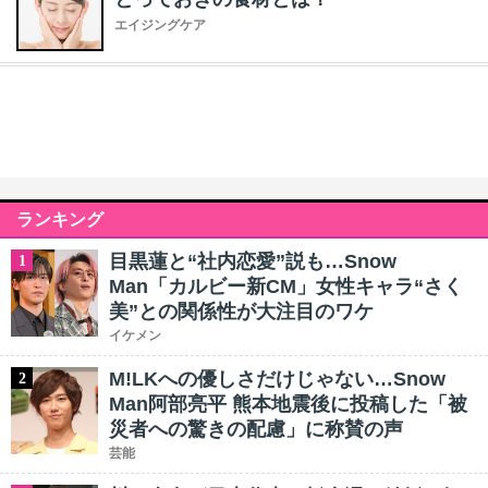
エイジングケア
ランキング
目黒蓮と“社内恋愛”説も…Snow
1
Man「カルビー新CM」女性キャラ“さく
美”との関係性が大注目のワケ
イケメン
M!LKへの優しさだけじゃない…Snow
2
Man阿部亮平 熊本地震後に投稿した「被
災者への驚きの配慮」に称賛の声
芸能