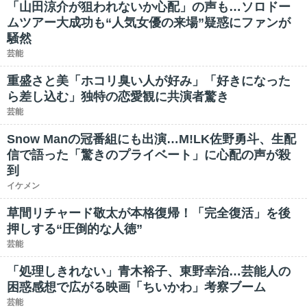
「山田涼介が狙われないか心配」の声も…ソロドー
ムツアー大成功も“人気女優の来場”疑惑にファンが
騒然
芸能
重盛さと美「ホコリ臭い人が好み」「好きになった
ら差し込む」独特の恋愛観に共演者驚き
芸能
Snow Manの冠番組にも出演…M!LK佐野勇斗、生配
信で語った「驚きのプライベート」に心配の声が殺
到
イケメン
草間リチャード敬太が本格復帰！「完全復活」を後
押しする“圧倒的な人徳”
芸能
「処理しきれない」青木裕子、東野幸治…芸能人の
困惑感想で広がる映画「ちいかわ」考察ブーム
芸能