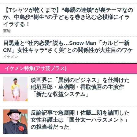
【Tシャツが乾くまで】“毒親の連鎖”が裏テーマなの
か、中島歩“樹生”の子どもを巻き込む恋模様にイラ
イラする！
芸能
目黒蓮と“社内恋愛”説も…Snow Man「カルビー新
CM」女性キャラ“さく美”との関係性が大注目のワケ
イケメン
イケメン特集(アサ芸プラス)
映画界に「異例のビジネス」を仕掛けた
稲垣吾郎・草彅剛・香取慎吾の主演作
「新たな収益システム」
反論記事で急展開！佐藤二朗を詰問した
女性弁護士は「国分太一ハラスメント」
の担当者だった