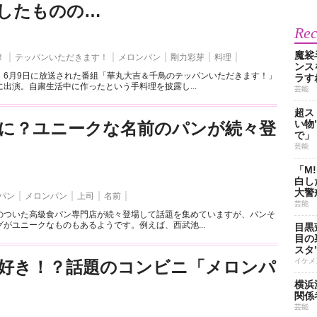
したものの…
Re
魔裟
！
テッパンいただきます！
メロンパン
剛力彩芽
料理
ンス
、6月9日に放送された番組「華丸大吉＆千鳥のテッパンいただきます！」
ラす
出演。自粛生活中に作ったという手料理を披露し...
芸能
超ス
い物
に？ユニークな名前のパンが続々登
で」
芸能
「M
白し
大警
パン
メロンパン
上司
名前
芸能
のついた高級食パン専門店が続々登場して話題を集めていますが、パンそ
がユニークなものもあるようです。例えば、西武池...
目黒
目の
スタ
イケメ
好き！？話題のコンビニ「メロンパ
横浜
関係
芸能