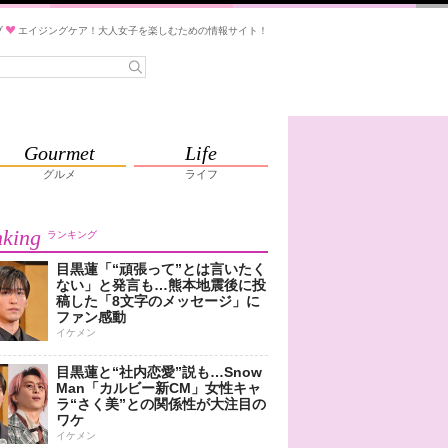
ブ
エイジングケア！大人女子を楽しむための情報サイト！
Gourmet
Life
グルメ
ライフ
king
ランキング
目黒蓮「“頑張って”とは言いたく
ない」と発言も…熊本地震後に投
稿した「8文字のメッセージ」に
ファン感動
イケメン
目黒蓮と“社内恋愛”説も…Snow
Man「カルビー新CM」女性キャ
ラ“さく美”との関係性が大注目の
ワケ
イケメン