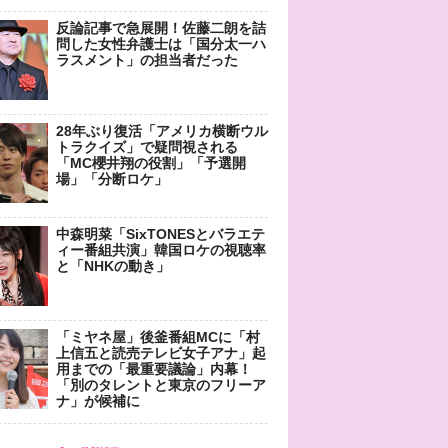
反論記事で急展開！佐藤二朗を詰
問した女性弁護士は「国分太一ハ
ラスメント」の担当者だった
28年ぶり復活「アメリカ横断ウル
トラクイズ」で疑問視される
「MC櫻井翔の役割」「予選開
場」「分断ロケ」
中森明菜「SixTONESとバラエテ
ィー番組共演」韓国ロケの視聴率
と「NHKの動き」
「ミヤネ屋」後釜番組MCに「村
上信五と読売テレビ女子アナ」起
用までの「最重要議論」内幕！
「別のタレントと東京のフリーア
ナ」が候補に