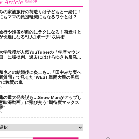
 Article
最新記事
みの家族旅行の荷造りは子どもと一緒に！
にもママの負担軽減にもなるワケとは？
旅行や帰省が劇的にラクになる！荷造りと
が快適になる“1人1ポーチ”収納術
大学教授が人気YouTuberの「学歴マウン
画」に猛批判、過去にはひろゆきも反発…
和也との結婚後に炎上も…「田中みな実へ
断質問」で見せた“WEST.重岡大毅の男気
”に称賛の嵐
ン
蓮の重大発表説も…Snow Manがアップし
意味深動画」に飛び交う“期待度マックス
察”
ン