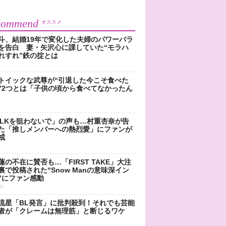
commend
オススメ
斗、結婚19年で変化した夫婦のパワーバラ
を告白 妻・矢沢心に課していた“モラハ
れすれ”鉄の掟とは
トイックな武尊が“引退した今こそ食べた
”2つとは「子供の頃から食べてなかったん
!LKを狙わないで」の声も…村重杏奈が告
た「推しメンバーへの熱烈愛」にファンが
戒
蓮の不在に賛否も…「FIRST TAKE」大注
裏で投稿された“Snow Manの意味深イン
”にファン感動
ン
流星「BL発言」に批判殺到！それでも芸能
者が「クレームは無理筋」と断じるワケ