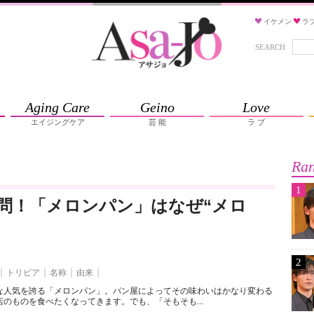
イケメン
ラ
SEARCH
Aging Care
Geino
Love
エイジングケア
芸 能
ラ ブ
Ran
1
問！「メロンパン」はなぜ“メロ
2
トリビア
名称
由来
な人気を誇る「メロンパン」。パン屋によってその味わいはかなり変わる
のものを食べたくなってきます。でも、「そもそも...