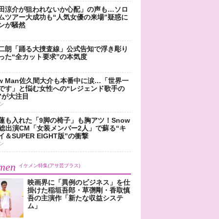
田涼介が狙われないか心配」の声も…ソロ
ムツアー大成功も“人気女優の来場”疑惑に
ンが騒然
二朗「踊る大捜査線」公式告知で浮き彫り
った“全カット要求”の本気度
ow Man佐久間大介も本番中に涙…「世界一
です」と悩む女性への“レジェンド歌手の
”が大注目
ン
蓮も入れた「9脚の椅子」も胸アツ！Snow
n総出演CM「女装メンバー2人」で蘇る“キ
＆SUPER EIGHT版”の衝撃
ン
men
イケメン特集(アサ芸プラス)
映画界に「異例のビジネス」を仕
掛けた稲垣吾郎・草彅剛・香取慎
吾の主演作「新たな収益システ
ム」