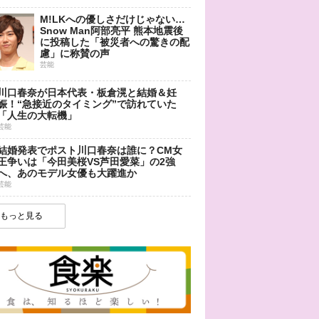
M!LKへの優しさだけじゃない…
Snow Man阿部亮平 熊本地震後
に投稿した「被災者への驚きの配
慮」に称賛の声
芸能
川口春奈が日本代表・板倉滉と結婚＆妊
娠！“急接近のタイミング”で訪れていた
「人生の大転機」
芸能
結婚発表でポスト川口春奈は誰に？CM女
王争いは「今田美桜VS芦田愛菜」の2強
へ、あのモデル女優も大躍進か
芸能
もっと見る