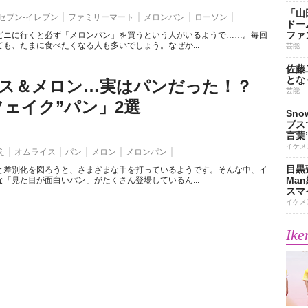
「山
セブン-イレブン
ファミリーマート
メロンパン
ローソン
ドー
ファ
ビニに行くと必ず「メロンパン」を買うという人がいるようで……。毎回
も、たまに食べたくなる人も多いでしょう。なぜか...
芸能
佐藤
とな
ス＆メロン…実はパンだった！？
芸能
フェイク”パン」2選
Sn
ブス
言葉
イケメ
え
オムライス
パン
メロン
メロンパン
目黒
と差別化を図ろうと、さまざまな手を打っているようです。そんな中、イ
Ma
「見た目が面白いパン」がたくさん登場しているん...
スマイ
イケメ
Ike