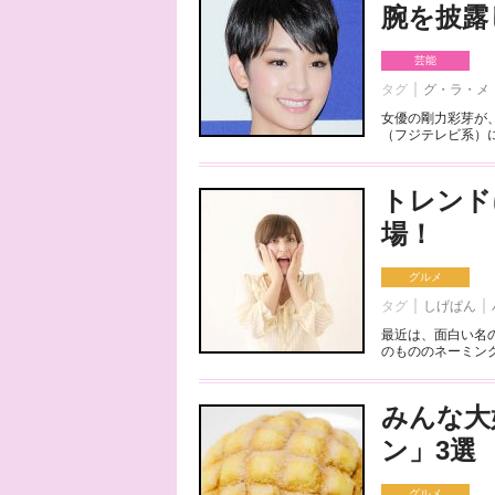
腕を披露
芸能
タグ
グ・ラ・メ
女優の剛力彩芽が
（フジテレビ系）に
トレンド
場！
グルメ
タグ
しげぱん
最近は、面白い名
のもののネーミング
みんな大
ン」3選
グルメ