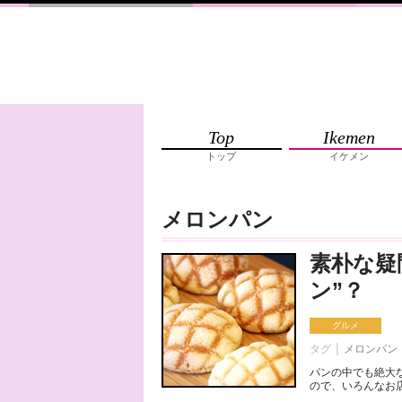
Top
Ikemen
トップ
イケメン
メロンパン
素朴な疑
ン”？
グルメ
タグ
メロンパン
パンの中でも絶大
ので、いろんなお店