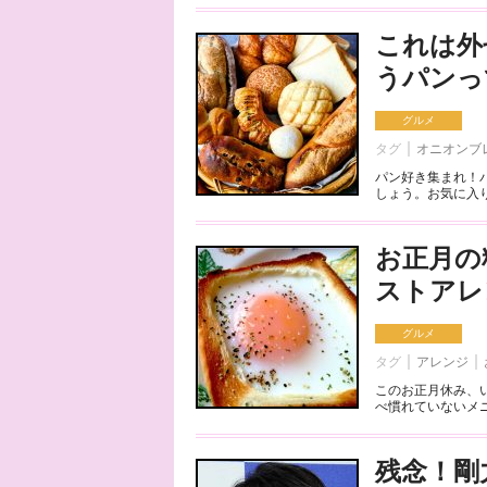
これは外
うパンっ
グルメ
タグ
オニオンブ
パン好き集まれ！
しょう。お気に入り
お正月の
ストアレ
グルメ
タグ
アレンジ
このお正月休み、
べ慣れていないメニ
残念！剛