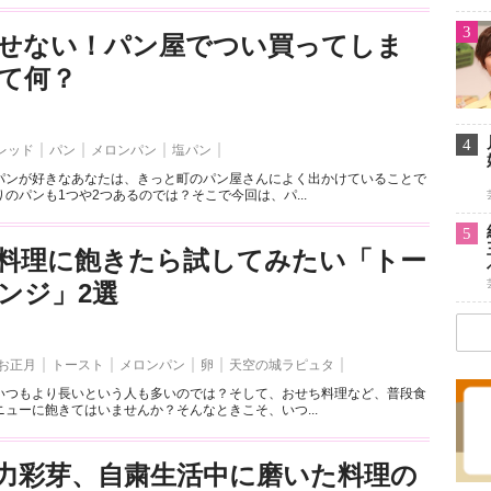
3
せない！パン屋でつい買ってしま
て何？
4
レッド
パン
メロンパン
塩パン
パンが好きなあなたは、きっと町のパン屋さんによく出かけていることで
のパンも1つや2つあるのでは？そこで今回は、パ...
5
料理に飽きたら試してみたい「トー
ンジ」2選
お正月
トースト
メロンパン
卵
天空の城ラピュタ
いつもより長いという人も多いのでは？そして、おせち料理など、普段食
ューに飽きてはいませんか？そんなときこそ、いつ...
力彩芽、自粛生活中に磨いた料理の