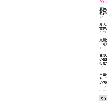
New
夏休
教育
ライフ
夏の
旅先
ライフ
九州
ト動
ライフ
亀梨
の禁
行動
イケメ
目黒
た「
の考
イケメ