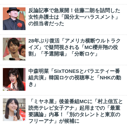
反論記事で急展開！佐藤二朗を詰問した
女性弁護士は「国分太一ハラスメント」
の担当者だった
28年ぶり復活「アメリカ横断ウルトラク
イズ」で疑問視される「MC櫻井翔の役
割」「予選開場」「分断ロケ」
中森明菜「SixTONESとバラエティー番
組共演」韓国ロケの視聴率と「NHKの動
き」
「ミヤネ屋」後釜番組MCに「村上信五と
読売テレビ女子アナ」起用までの「最重
要議論」内幕！「別のタレントと東京の
フリーアナ」が候補に