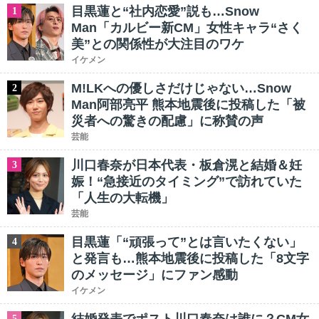
目黒蓮と“社内恋愛”説も…Snow
1
Man「カルビー新CM」女性キャラ“さく
美”との関係性が大注目のワケ
イケメン
M!LKへの優しさだけじゃない…Snow
2
Man阿部亮平 熊本地震後に投稿した「被
災者への驚きの配慮」に称賛の声
芸能
川口春奈が日本代表・板倉滉と結婚＆妊
3
娠！“急接近のタイミング”で訪れていた
「人生の大転機」
芸能
目黒蓮「“頑張って”とは言いたくない」
4
と発言も…熊本地震後に投稿した「8文字
のメッセージ」にファン感動
イケメン
5