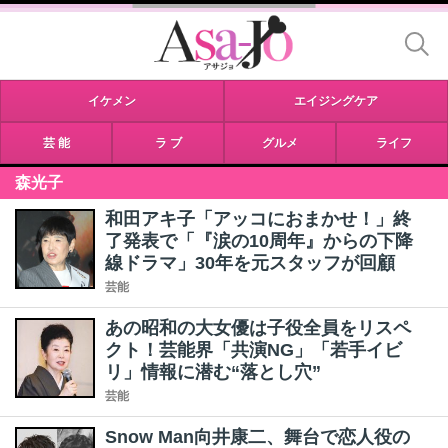
イケメン
エイジングケア
芸 能
ラ ブ
グルメ
ライフ
森光子
和田アキ子「アッコにおまかせ！」終
了発表で「『涙の10周年』からの下降
線ドラマ」30年を元スタッフが回顧
芸能
あの昭和の大女優は子役全員をリスペ
クト！芸能界「共演NG」「若手イビ
リ」情報に潜む“落とし穴”
芸能
Snow Man向井康二、舞台で恋人役の