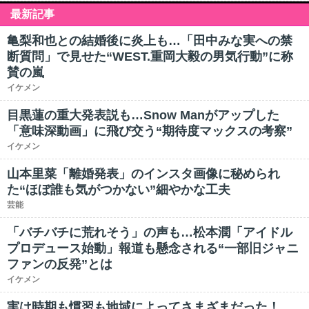
最新記事
亀梨和也との結婚後に炎上も…「田中みな実への禁
断質問」で見せた“WEST.重岡大毅の男気行動”に称
賛の嵐
イケメン
目黒蓮の重大発表説も…Snow Manがアップした
「意味深動画」に飛び交う“期待度マックスの考察”
イケメン
山本里菜「離婚発表」のインスタ画像に秘められ
た“ほぼ誰も気がつかない”細やかな工夫
芸能
「バチバチに荒れそう」の声も…松本潤「アイドル
プロデュース始動」報道も懸念される“一部旧ジャニ
ファンの反発”とは
イケメン
実は時期も慣習も地域によってさまざまだった！