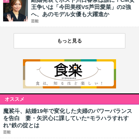
結婚発表でポスト川口春奈は誰に？CM女
王争いは「今田美桜VS芦田愛菜」の2強
へ、あのモデル女優も大躍進か
芸能
もっと見る
オススメ
魔裟斗、結婚19年で変化した夫婦のパワーバランス
を告白 妻・矢沢心に課していた“モラハラすれす
れ”鉄の掟とは
芸能