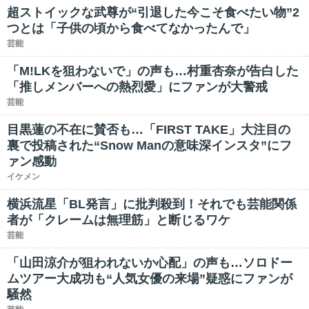
超ストイックな武尊が“引退した今こそ食べたい物”2
つとは「子供の頃から食べてなかったんで」
芸能
「M!LKを狙わないで」の声も…村重杏奈が告白した
「推しメンバーへの熱烈愛」にファンが大警戒
芸能
目黒蓮の不在に賛否も…「FIRST TAKE」大注目の
裏で投稿された“Snow Manの意味深インスタ”にフ
ァン感動
イケメン
横浜流星「BL発言」に批判殺到！それでも芸能関係
者が「クレームは無理筋」と断じるワケ
芸能
「山田涼介が狙われないか心配」の声も…ソロドー
ムツアー大成功も“人気女優の来場”疑惑にファンが
騒然