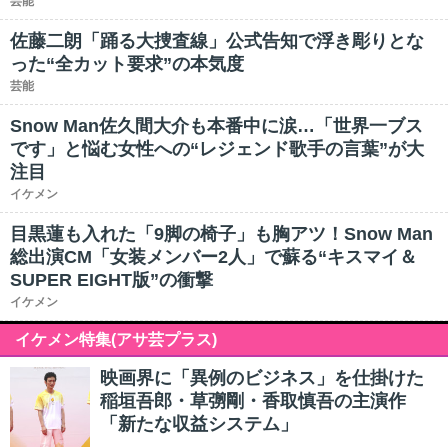
芸能
佐藤二朗「踊る大捜査線」公式告知で浮き彫りとな
った“全カット要求”の本気度
芸能
Snow Man佐久間大介も本番中に涙…「世界一ブス
です」と悩む女性への“レジェンド歌手の言葉”が大
注目
イケメン
目黒蓮も入れた「9脚の椅子」も胸アツ！Snow Man
総出演CM「女装メンバー2人」で蘇る“キスマイ＆
SUPER EIGHT版”の衝撃
イケメン
イケメン特集(アサ芸プラス)
映画界に「異例のビジネス」を仕掛けた
稲垣吾郎・草彅剛・香取慎吾の主演作
「新たな収益システム」