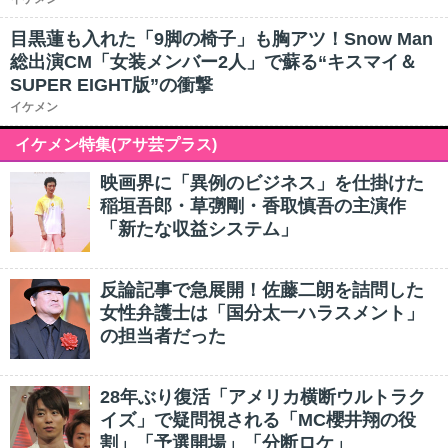
目黒蓮も入れた「9脚の椅子」も胸アツ！Snow Man
総出演CM「女装メンバー2人」で蘇る“キスマイ＆
SUPER EIGHT版”の衝撃
イケメン
イケメン特集(アサ芸プラス)
映画界に「異例のビジネス」を仕掛けた
稲垣吾郎・草彅剛・香取慎吾の主演作
「新たな収益システム」
反論記事で急展開！佐藤二朗を詰問した
女性弁護士は「国分太一ハラスメント」
の担当者だった
28年ぶり復活「アメリカ横断ウルトラク
イズ」で疑問視される「MC櫻井翔の役
割」「予選開場」「分断ロケ」