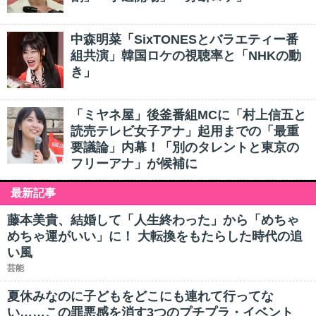
中森明菜「SixTONESとバラエティー番
組共演」韓国ロケの視聴率と「NHKの動
き」
「ミヤネ屋」後釜番組MCに「村上信五と
読売テレビ女子アナ」起用までの「最重
要議論」内幕！「別のタレントと東京の
フリーアナ」が候補に
最新記事
藤本美貴、結婚して「人生終わった」から「めちゃ
めちゃ運がいい」に！ 大転換をもたらした時代の追
い風
芸能
夏休みなのに子どもをどこにも連れて行ってな
い……この罪悪感を消す3つのプチプラ・イベント