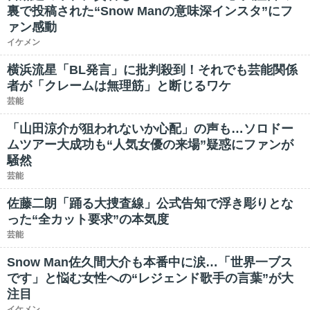
裏で投稿された“Snow Manの意味深インスタ”にフ
ァン感動
イケメン
横浜流星「BL発言」に批判殺到！それでも芸能関係
者が「クレームは無理筋」と断じるワケ
芸能
「山田涼介が狙われないか心配」の声も…ソロドー
ムツアー大成功も“人気女優の来場”疑惑にファンが
騒然
芸能
佐藤二朗「踊る大捜査線」公式告知で浮き彫りとな
った“全カット要求”の本気度
芸能
Snow Man佐久間大介も本番中に涙…「世界一ブス
です」と悩む女性への“レジェンド歌手の言葉”が大
注目
イケメン