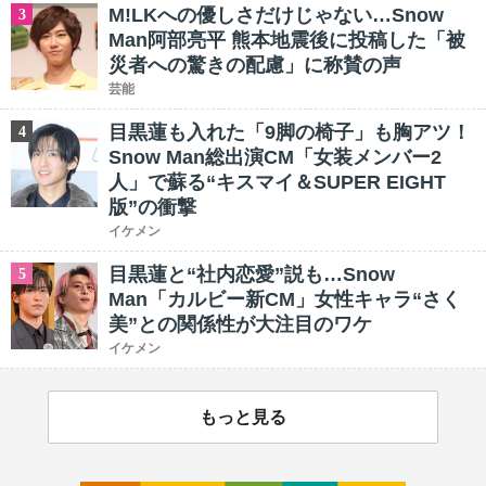
M!LKへの優しさだけじゃない…Snow
3
Man阿部亮平 熊本地震後に投稿した「被
災者への驚きの配慮」に称賛の声
芸能
目黒蓮も入れた「9脚の椅子」も胸アツ！
4
Snow Man総出演CM「女装メンバー2
人」で蘇る“キスマイ＆SUPER EIGHT
版”の衝撃
イケメン
目黒蓮と“社内恋愛”説も…Snow
5
Man「カルビー新CM」女性キャラ“さく
美”との関係性が大注目のワケ
イケメン
もっと見る