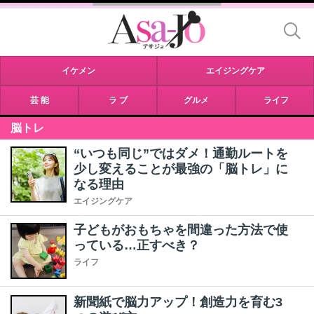
イケメン
エイジングケア
芸 能
ラ ブ
グルメ
ライフ
脳トレ
“いつも同じ”ではダメ！通勤ルートを
少し変えることが最強の「脳トレ」に
なる理由
エイジングケア
子どもがおもちゃを間違った方法で使
っている…正すべき？
ライフ
新聞紙で脳力アップ！創造力を育む3