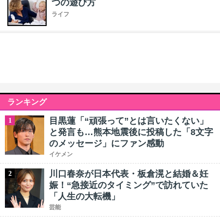
つの遊び方
ライフ
ランキング
目黒蓮「“頑張って”とは言いたくない」
1
と発言も…熊本地震後に投稿した「8文字
のメッセージ」にファン感動
イケメン
川口春奈が日本代表・板倉滉と結婚＆妊
2
娠！“急接近のタイミング”で訪れていた
「人生の大転機」
芸能