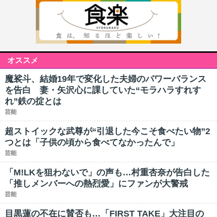
オススメ
魔裟斗、結婚19年で変化した夫婦のパワーバランス
を告白 妻・矢沢心に課していた“モラハラすれす
れ”鉄の掟とは
芸能
超ストイックな武尊が“引退した今こそ食べたい物”2
つとは「子供の頃から食べてなかったんで」
芸能
「M!LKを狙わないで」の声も…村重杏奈が告白した
「推しメンバーへの熱烈愛」にファンが大警戒
芸能
目黒蓮の不在に賛否も…「FIRST TAKE」大注目の