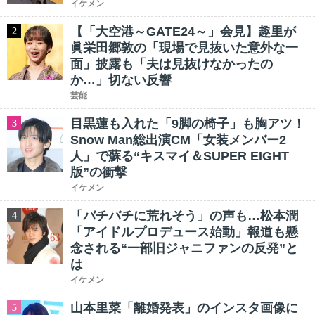
イケメン
【「大空港～GATE24～」会見】趣里が
2
眞栄田郷敦の「現場で見抜いた意外な一
面」披露も「夫は見抜けなかったの
か…」切ない反響
芸能
目黒蓮も入れた「9脚の椅子」も胸アツ！
3
Snow Man総出演CM「女装メンバー2
人」で蘇る“キスマイ＆SUPER EIGHT
版”の衝撃
イケメン
「バチバチに荒れそう」の声も…松本潤
4
「アイドルプロデュース始動」報道も懸
念される“一部旧ジャニファンの反発”と
は
イケメン
山本里菜「離婚発表」のインスタ画像に
5