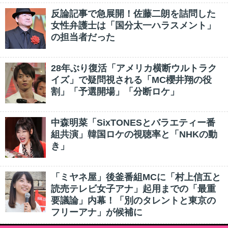
反論記事で急展開！佐藤二朗を詰問した
女性弁護士は「国分太一ハラスメント」
の担当者だった
28年ぶり復活「アメリカ横断ウルトラク
イズ」で疑問視される「MC櫻井翔の役
割」「予選開場」「分断ロケ」
中森明菜「SixTONESとバラエティー番
組共演」韓国ロケの視聴率と「NHKの動
き」
「ミヤネ屋」後釜番組MCに「村上信五と
読売テレビ女子アナ」起用までの「最重
要議論」内幕！「別のタレントと東京の
フリーアナ」が候補に