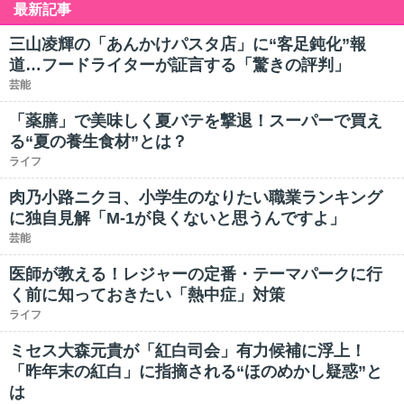
最新記事
三山凌輝の「あんかけパスタ店」に“客足鈍化”報
道…フードライターが証言する「驚きの評判」
芸能
「薬膳」で美味しく夏バテを撃退！スーパーで買え
る“夏の養生食材”とは？
ライフ
肉乃小路ニクヨ、小学生のなりたい職業ランキング
に独自見解「M-1が良くないと思うんですよ」
芸能
医師が教える！レジャーの定番・テーマパークに行
く前に知っておきたい「熱中症」対策
ライフ
ミセス大森元貴が「紅白司会」有力候補に浮上！
「昨年末の紅白」に指摘される“ほのめかし疑惑”と
は