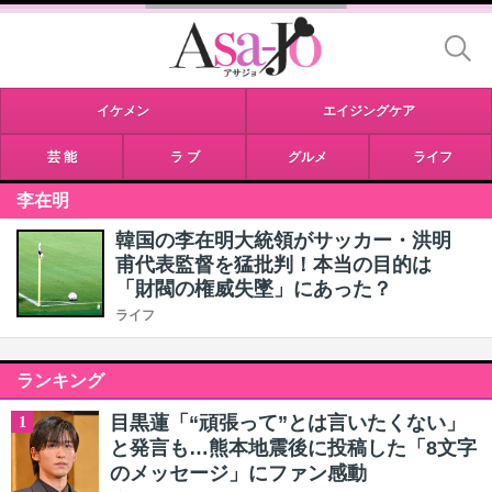
イケメン
エイジングケア
芸 能
ラ ブ
グルメ
ライフ
李在明
韓国の李在明大統領がサッカー・洪明
甫代表監督を猛批判！本当の目的は
「財閥の権威失墜」にあった？
ライフ
ランキング
目黒蓮「“頑張って”とは言いたくない」
1
と発言も…熊本地震後に投稿した「8文字
のメッセージ」にファン感動