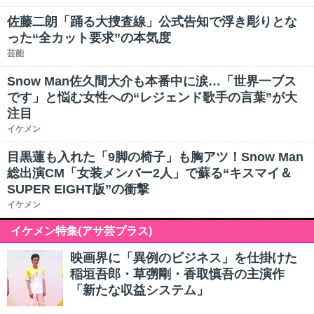
佐藤二朗「踊る大捜査線」公式告知で浮き彫りとな
った“全カット要求”の本気度
芸能
Snow Man佐久間大介も本番中に涙…「世界一ブス
です」と悩む女性への“レジェンド歌手の言葉”が大
注目
イケメン
目黒蓮も入れた「9脚の椅子」も胸アツ！Snow Man
総出演CM「女装メンバー2人」で蘇る“キスマイ＆
SUPER EIGHT版”の衝撃
イケメン
イケメン特集(アサ芸プラス)
映画界に「異例のビジネス」を仕掛けた
稲垣吾郎・草彅剛・香取慎吾の主演作
「新たな収益システム」