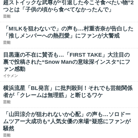
超ストイックな武尊が“引退した今こそ食べたい物”2
つとは「子供の頃から食べてなかったんで」
芸能
「M!LKを狙わないで」の声も…村重杏奈が告白した
「推しメンバーへの熱烈愛」にファンが大警戒
芸能
目黒蓮の不在に賛否も…「FIRST TAKE」大注目の
裏で投稿された“Snow Manの意味深インスタ”にフ
ァン感動
イケメン
横浜流星「BL発言」に批判殺到！それでも芸能関係
者が「クレームは無理筋」と断じるワケ
芸能
「山田涼介が狙われないか心配」の声も…ソロドー
ムツアー大成功も“人気女優の来場”疑惑にファンが
騒然
芸能