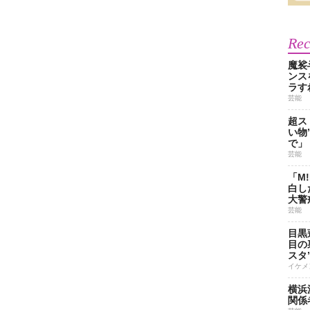
Re
魔裟
ンス
ラす
芸能
超ス
い物
で」
芸能
「M
白し
大警
芸能
目黒
目の
スタ
イケメ
横浜
関係