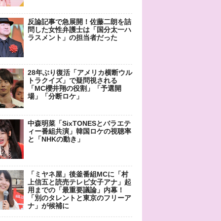
反論記事で急展開！佐藤二朗を詰
問した女性弁護士は「国分太一ハ
ラスメント」の担当者だった
28年ぶり復活「アメリカ横断ウル
トラクイズ」で疑問視される
「MC櫻井翔の役割」「予選開
場」「分断ロケ」
中森明菜「SixTONESとバラエテ
ィー番組共演」韓国ロケの視聴率
と「NHKの動き」
「ミヤネ屋」後釜番組MCに「村
上信五と読売テレビ女子アナ」起
用までの「最重要議論」内幕！
「別のタレントと東京のフリーア
ナ」が候補に