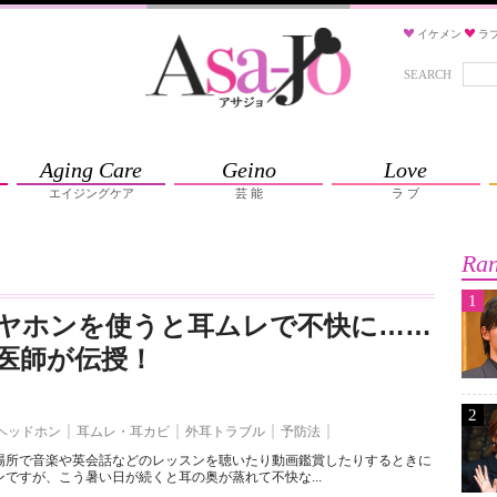
イケメン
ラ
SEARCH
Aging Care
Geino
Love
エイジングケア
芸 能
ラ ブ
Ran
1
ヤホンを使うと耳ムレで不快に……
医師が伝授！
2
ヘッドホン
耳ムレ・耳カビ
外耳トラブル
予防法
場所で音楽や英会話などのレッスンを聴いたり動画鑑賞したりするときに
ですが、こう暑い日が続くと耳の奥が蒸れて不快な...