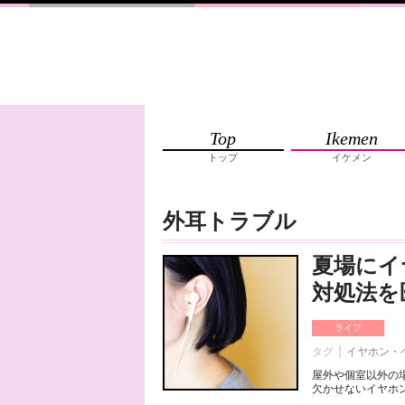
Top
Ikemen
トップ
イケメン
外耳トラブル
夏場にイ
対処法を
ライフ
タグ
イヤホン・
屋外や個室以外の
欠かせないイヤホン