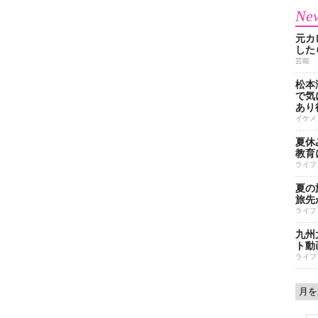
New
元カ
した
芸能
松本
で気に
あり
イケメ
夏休
教育
ライフ
夏の
旅先
ライフ
九州
ト動
ライフ