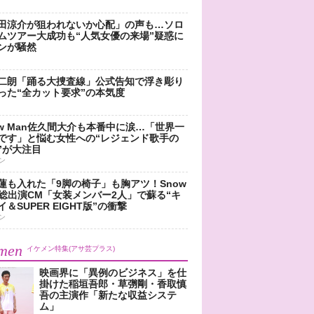
田涼介が狙われないか心配」の声も…ソロ
ムツアー大成功も“人気女優の来場”疑惑に
ンが騒然
二朗「踊る大捜査線」公式告知で浮き彫り
った“全カット要求”の本気度
ow Man佐久間大介も本番中に涙…「世界一
です」と悩む女性への“レジェンド歌手の
”が大注目
ン
蓮も入れた「9脚の椅子」も胸アツ！Snow
n総出演CM「女装メンバー2人」で蘇る“キ
＆SUPER EIGHT版”の衝撃
ン
men
イケメン特集(アサ芸プラス)
映画界に「異例のビジネス」を仕
掛けた稲垣吾郎・草彅剛・香取慎
吾の主演作「新たな収益システ
ム」