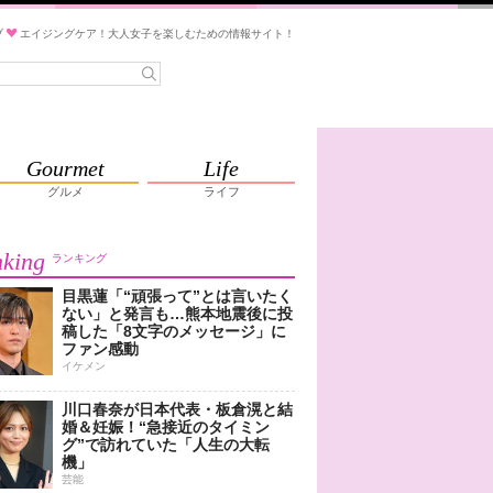
ブ
エイジングケア！大人女子を楽しむための情報サイト！
Gourmet
Life
グルメ
ライフ
king
ランキング
目黒蓮「“頑張って”とは言いたく
ない」と発言も…熊本地震後に投
稿した「8文字のメッセージ」に
ファン感動
イケメン
川口春奈が日本代表・板倉滉と結
婚＆妊娠！“急接近のタイミン
グ”で訪れていた「人生の大転
機」
芸能