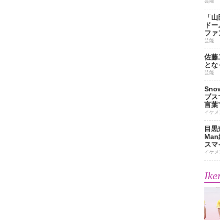
芸能
「山
ドー
ファ
芸能
佐藤
とな
芸能
Sn
ブス
言葉
イケメ
目黒
Ma
スマイ
イケメ
Ike