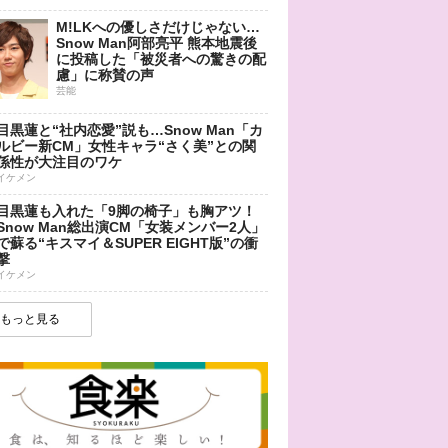
M!LKへの優しさだけじゃない…
Snow Man阿部亮平 熊本地震後
に投稿した「被災者への驚きの配
慮」に称賛の声
芸能
目黒蓮と“社内恋愛”説も…Snow Man「カ
ルビー新CM」女性キャラ“さく美”との関
係性が大注目のワケ
イケメン
目黒蓮も入れた「9脚の椅子」も胸アツ！
Snow Man総出演CM「女装メンバー2人」
で蘇る“キスマイ＆SUPER EIGHT版”の衝
撃
イケメン
もっと見る