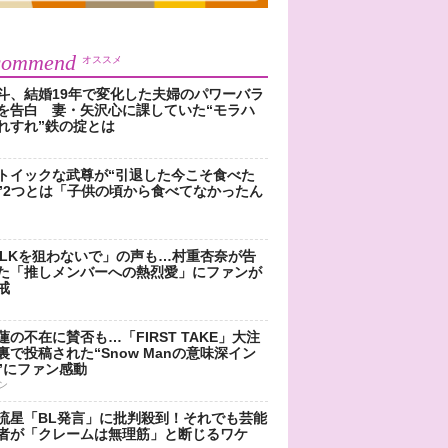
commend
オススメ
斗、結婚19年で変化した夫婦のパワーバラ
を告白 妻・矢沢心に課していた“モラハ
れすれ”鉄の掟とは
トイックな武尊が“引退した今こそ食べた
”2つとは「子供の頃から食べてなかったん
!LKを狙わないで」の声も…村重杏奈が告
た「推しメンバーへの熱烈愛」にファンが
戒
蓮の不在に賛否も…「FIRST TAKE」大注
裏で投稿された“Snow Manの意味深イン
”にファン感動
ン
流星「BL発言」に批判殺到！それでも芸能
者が「クレームは無理筋」と断じるワケ