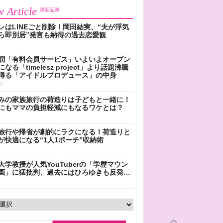
 Article
最新記事
レはLINEごと削除！岡田結実、“夫が浮気
ら即別居”発言も納得の過去恋愛観
潤「有料会員サービス」いよいよオープン
なる「timelesz project」より話題沸騰
得る「アイドルプロデュース」の中身
ン
みの家族旅行の荷造りは子どもと一緒に！
にもママの負担軽減にもなるワケとは？
旅行や帰省が劇的にラクになる！荷造りと
が快適になる“1人1ポーチ”収納術
大学教授が人気YouTuberの「学歴マウン
画」に猛批判、過去にはひろゆきも反発…