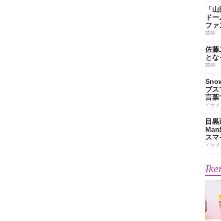
「山
ドー
ファ
芸能
佐藤
とな
芸能
Sn
ブス
言葉
イケメ
目黒
Ma
スマイ
イケメ
Ike