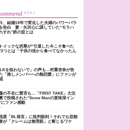
commend
オススメ
斗、結婚19年で変化した夫婦のパワーバラ
を告白 妻・矢沢心に課していた“モラハ
れすれ”鉄の掟とは
トイックな武尊が“引退した今こそ食べた
”2つとは「子供の頃から食べてなかったん
!LKを狙わないで」の声も…村重杏奈が告
た「推しメンバーへの熱烈愛」にファンが
戒
蓮の不在に賛否も…「FIRST TAKE」大注
裏で投稿された“Snow Manの意味深イン
”にファン感動
ン
流星「BL発言」に批判殺到！それでも芸能
者が「クレームは無理筋」と断じるワケ