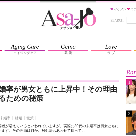
イケメン
ラ
SEARCH
Aging Care
Geino
Love
エイジングケア
芸 能
ラ ブ
Ran
1
未婚率が男女ともに上昇中！その理由
るための秘策
2
未婚率
結婚
秘策
若者が増えているといわれていますが、実際に30代の未婚率は男女ともに
ます。その理由は何か。対処法もあわせて探って...