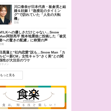
川口春奈が日本代表・板倉滉と結
婚＆妊娠！“急接近のタイミン
グ”で訪れていた「人生の大転
機」
芸能
M!LKへの優しさだけじゃない…Snow
Man阿部亮平 熊本地震後に投稿した「被災
者への驚きの配慮」に称賛の声
芸能
目黒蓮と“社内恋愛”説も…Snow Man「カ
ルビー新CM」女性キャラ“さく美”との関
係性が大注目のワケ
イケメン
もっと見る