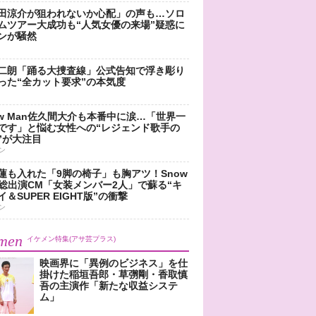
田涼介が狙われないか心配」の声も…ソロ
ムツアー大成功も“人気女優の来場”疑惑に
ンが騒然
二朗「踊る大捜査線」公式告知で浮き彫り
った“全カット要求”の本気度
ow Man佐久間大介も本番中に涙…「世界一
です」と悩む女性への“レジェンド歌手の
”が大注目
ン
蓮も入れた「9脚の椅子」も胸アツ！Snow
n総出演CM「女装メンバー2人」で蘇る“キ
＆SUPER EIGHT版”の衝撃
ン
men
イケメン特集(アサ芸プラス)
映画界に「異例のビジネス」を仕
掛けた稲垣吾郎・草彅剛・香取慎
吾の主演作「新たな収益システ
ム」