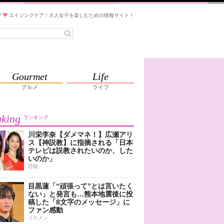
ブ
エイジングケア！大人女子を楽しむための情報サイト！
Gourmet
Life
グルメ
ライフ
king
ランキング
川栄李奈【ダメマネ！】広瀬アリ
ス【神説教】に指摘される「日本
テレビは説教されたいのか、した
いのか」
芸能
目黒蓮「“頑張って”とは言いたく
ない」と発言も…熊本地震後に投
稿した「8文字のメッセージ」に
ファン感動
イケメン