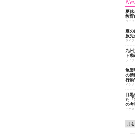
New
夏休
教育
ライフ
夏の
旅先
ライフ
九州
ト動
ライフ
亀梨
の禁
行動
イケメ
目黒
た「
の考
イケメ