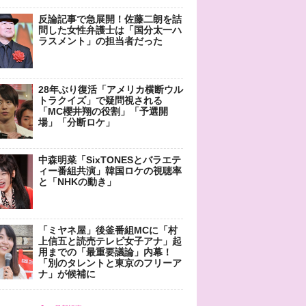
反論記事で急展開！佐藤二朗を詰
問した女性弁護士は「国分太一ハ
ラスメント」の担当者だった
28年ぶり復活「アメリカ横断ウル
トラクイズ」で疑問視される
「MC櫻井翔の役割」「予選開
場」「分断ロケ」
中森明菜「SixTONESとバラエテ
ィー番組共演」韓国ロケの視聴率
と「NHKの動き」
「ミヤネ屋」後釜番組MCに「村
上信五と読売テレビ女子アナ」起
用までの「最重要議論」内幕！
「別のタレントと東京のフリーア
ナ」が候補に