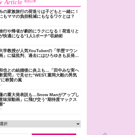
 Article
最新記事
みの家族旅行の荷造りは子どもと一緒に！
にもママの負担軽減にもなるワケとは？
旅行や帰省が劇的にラクになる！荷造りと
が快適になる“1人1ポーチ”収納術
大学教授が人気YouTuberの「学歴マウン
画」に猛批判、過去にはひろゆきも反発…
和也との結婚後に炎上も…「田中みな実へ
断質問」で見せた“WEST.重岡大毅の男気
”に称賛の嵐
ン
蓮の重大発表説も…Snow Manがアップし
意味深動画」に飛び交う“期待度マックス
察”
ン