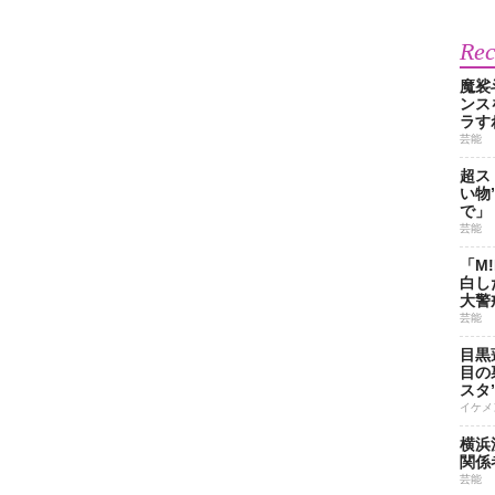
Re
魔裟
ンス
ラす
芸能
超ス
い物
で」
芸能
「M
白し
大警
芸能
目黒
目の
スタ
イケメ
横浜
関係
芸能