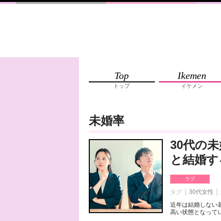
Top
Ikemen
トップ
イケメン
未婚率
30代の
と結婚す
ラブ
タグ
30代女性
近年は結婚しない
高い状態となってい