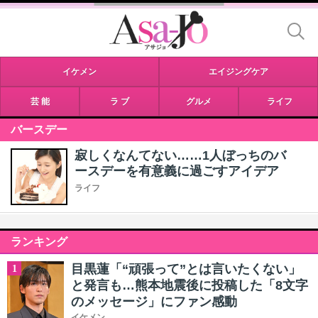
イケメン
エイジングケア
芸 能
ラ ブ
グルメ
ライフ
バースデー
寂しくなんてない……1人ぼっちのバ
ースデーを有意義に過ごすアイデア
ライフ
ランキング
目黒蓮「“頑張って”とは言いたくない」
1
と発言も…熊本地震後に投稿した「8文字
のメッセージ」にファン感動
イケメン