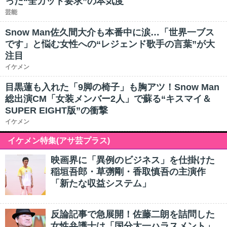
った“全カット要求”の本気度
芸能
Snow Man佐久間大介も本番中に涙…「世界一ブス
です」と悩む女性への“レジェンド歌手の言葉”が大
注目
イケメン
目黒蓮も入れた「9脚の椅子」も胸アツ！Snow Man
総出演CM「女装メンバー2人」で蘇る“キスマイ＆
SUPER EIGHT版”の衝撃
イケメン
イケメン特集(アサ芸プラス)
映画界に「異例のビジネス」を仕掛けた
稲垣吾郎・草彅剛・香取慎吾の主演作
「新たな収益システム」
反論記事で急展開！佐藤二朗を詰問した
女性弁護士は「国分太一ハラスメント」