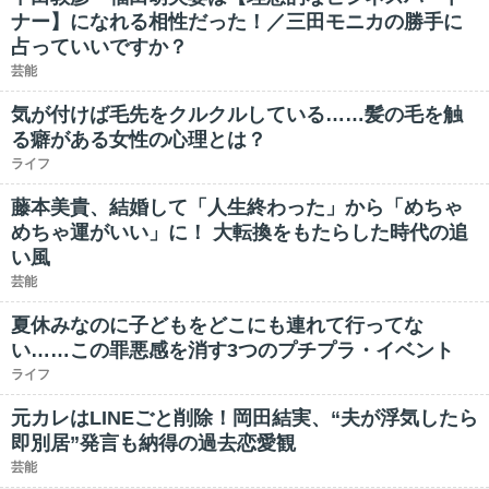
ナー】になれる相性だった！／三田モニカの勝手に
占っていいですか？
芸能
気が付けば毛先をクルクルしている……髪の毛を触
る癖がある女性の心理とは？
ライフ
藤本美貴、結婚して「人生終わった」から「めちゃ
めちゃ運がいい」に！ 大転換をもたらした時代の追
い風
芸能
夏休みなのに子どもをどこにも連れて行ってな
い……この罪悪感を消す3つのプチプラ・イベント
ライフ
元カレはLINEごと削除！岡田結実、“夫が浮気したら
即別居”発言も納得の過去恋愛観
芸能