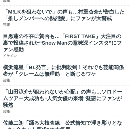
芸能
「M!LKを狙わないで」の声も…村重杏奈が告白した
「推しメンバーへの熱烈愛」にファンが大警戒
芸能
目黒蓮の不在に賛否も…「FIRST TAKE」大注目の
裏で投稿された“Snow Manの意味深インスタ”にフ
ァン感動
イケメン
横浜流星「BL発言」に批判殺到！それでも芸能関係
者が「クレームは無理筋」と断じるワケ
芸能
「山田涼介が狙われないか心配」の声も…ソロドー
ムツアー大成功も“人気女優の来場”疑惑にファンが
騒然
芸能
佐藤二朗「踊る大捜査線」公式告知で浮き彫りとな