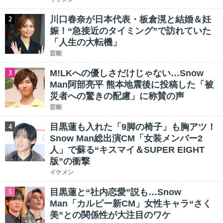
川口春奈が日本代表・板倉滉と結婚＆妊
2
娠！“急接近のタイミング”で訪れていた
「人生の大転機」
芸能
M!LKへの優しさだけじゃない…Snow
3
Man阿部亮平 熊本地震後に投稿した「被
災者への驚きの配慮」に称賛の声
芸能
目黒蓮も入れた「9脚の椅子」も胸アツ！
4
Snow Man総出演CM「女装メンバー2
人」で蘇る“キスマイ＆SUPER EIGHT
版”の衝撃
イケメン
目黒蓮と“社内恋愛”説も…Snow
5
Man「カルビー新CM」女性キャラ“さく
美”との関係性が大注目のワケ