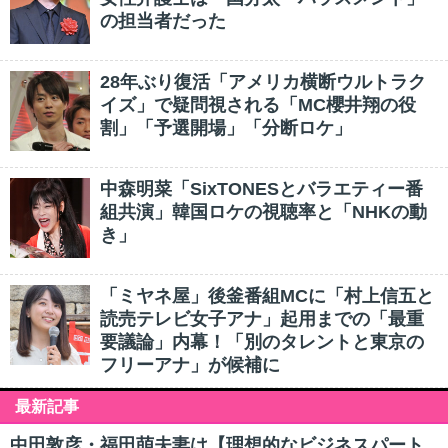
の担当者だった
28年ぶり復活「アメリカ横断ウルトラク
イズ」で疑問視される「MC櫻井翔の役
割」「予選開場」「分断ロケ」
中森明菜「SixTONESとバラエティー番
組共演」韓国ロケの視聴率と「NHKの動
き」
「ミヤネ屋」後釜番組MCに「村上信五と
読売テレビ女子アナ」起用までの「最重
要議論」内幕！「別のタレントと東京の
フリーアナ」が候補に
最新記事
中田敦彦・福田萌夫妻は【理想的なビジネスパート