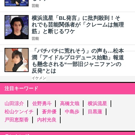
芸能
横浜流星「BL発言」に批判殺到！そ
れでも芸能関係者が「クレームは無理
筋」と断じるワケ
芸能
「バチバチに荒れそう」の声も…松本
潤「アイドルプロデュース始動」報道
も懸念される“一部旧ジャニファンの
反発”とは
イケメン
注目キーワード
山田涼介
佐野勇斗
高橋文哉
横浜流星
松山ケンイチ
蒼井優
中島歩
目黒蓮
戸田恵梨香
内村光良