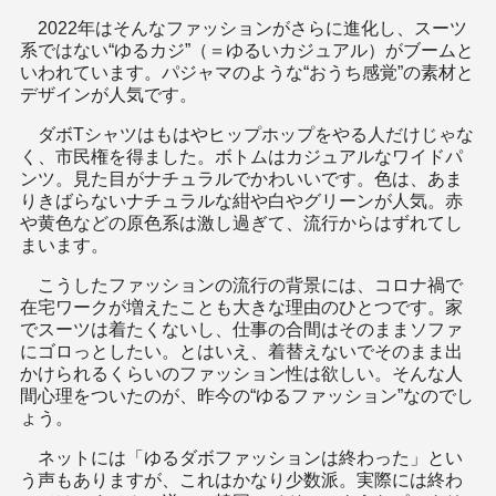
2022年はそんなファッションがさらに進化し、スーツ
系ではない“ゆるカジ”（＝ゆるいカジュアル）がブームと
いわれています。パジャマのような“おうち感覚”の素材と
デザインが人気です。
ダボTシャツはもはやヒップホップをやる人だけじゃな
く、市民権を得ました。ボトムはカジュアルなワイドパ
ンツ。見た目がナチュラルでかわいいです。色は、あま
りきばらないナチュラルな紺や白やグリーンが人気。赤
や黄色などの原色系は激し過ぎて、流行からはずれてし
まいます。
こうしたファッションの流行の背景には、コロナ禍で
在宅ワークが増えたことも大きな理由のひとつです。家
でスーツは着たくないし、仕事の合間はそのままソファ
にゴロっとしたい。とはいえ、着替えないでそのまま出
かけられるくらいのファッション性は欲しい。そんな人
間心理をついたのが、昨今の“ゆるファッション”なのでし
ょう。
ネットには「ゆるダボファッションは終わった」とい
う声もありますが、これはかなり少数派。実際には終わ