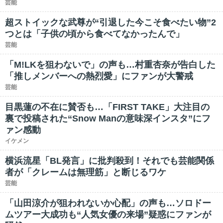
芸能
超ストイックな武尊が“引退した今こそ食べたい物”2
つとは「子供の頃から食べてなかったんで」
芸能
「M!LKを狙わないで」の声も…村重杏奈が告白した
「推しメンバーへの熱烈愛」にファンが大警戒
芸能
目黒蓮の不在に賛否も…「FIRST TAKE」大注目の
裏で投稿された“Snow Manの意味深インスタ”にフ
ァン感動
イケメン
横浜流星「BL発言」に批判殺到！それでも芸能関係
者が「クレームは無理筋」と断じるワケ
芸能
「山田涼介が狙われないか心配」の声も…ソロドー
ムツアー大成功も“人気女優の来場”疑惑にファンが