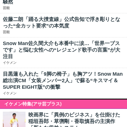
騒然
芸能
佐藤二朗「踊る大捜査線」公式告知で浮き彫りとな
った“全カット要求”の本気度
芸能
Snow Man佐久間大介も本番中に涙…「世界一ブス
です」と悩む女性への“レジェンド歌手の言葉”が大
注目
イケメン
目黒蓮も入れた「9脚の椅子」も胸アツ！Snow Man
総出演CM「女装メンバー2人」で蘇る“キスマイ＆
SUPER EIGHT版”の衝撃
イケメン
イケメン特集(アサ芸プラス)
映画界に「異例のビジネス」を仕掛けた
稲垣吾郎・草彅剛・香取慎吾の主演作