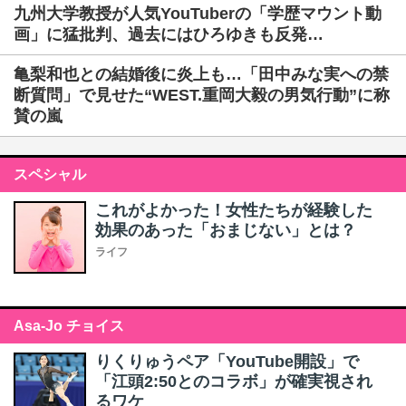
九州大学教授が人気YouTuberの「学歴マウント動
画」に猛批判、過去にはひろゆきも反発…
亀梨和也との結婚後に炎上も…「田中みな実への禁
断質問」で見せた“WEST.重岡大毅の男気行動”に称
賛の嵐
スペシャル
これがよかった！女性たちが経験した
効果のあった「おまじない」とは？
ライフ
Asa-Jo チョイス
りくりゅうペア「YouTube開設」で
「江頭2:50とのコラボ」が確実視され
るワケ