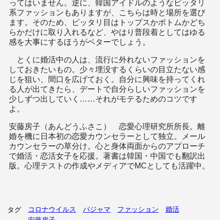
ってはいません。逆に、韓国アイドルのようなピッタリ
系ファッションもありますが、こちらは時と場所を選び
ます。そのため、ピッタリ目はトップスかボトムかどち
らかだけに取り入れるなど、やはり普段着としてはゆる
感を大事にするほうがベターでしょう。
とくに婚活中の人は、流行に外れないファッションを
しておきたいもの。少々埋没するくらいの目立たない感
じを狙い、間口を広げておく。自分に興味を持ってくれ
る人が出てきたら、デートで自分らしいファッションを
少しずつ出していく……それがモテるためのコツです
よ。
安藤房子（あんどうふさこ） 恋愛心理研究所所長。離
婚を機に日本初の恋愛カウンセラーとして独立。メール
カウンセラーの草分け。心と身体両面からのアプローチ
で婚活・恋活女子を応援。著書は韓国・中国でも翻訳出
版。心理テストの作成やメディアでMCとしても活躍中。
コロナウイルス
パジャマ
ファッション
婚活
タグ