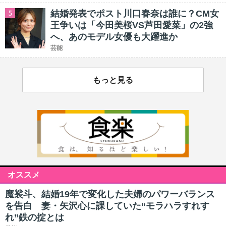
結婚発表でポスト川口春奈は誰に？CM女
5
王争いは「今田美桜VS芦田愛菜」の2強
へ、あのモデル女優も大躍進か
芸能
もっと見る
オススメ
魔裟斗、結婚19年で変化した夫婦のパワーバランス
を告白 妻・矢沢心に課していた“モラハラすれす
れ”鉄の掟とは