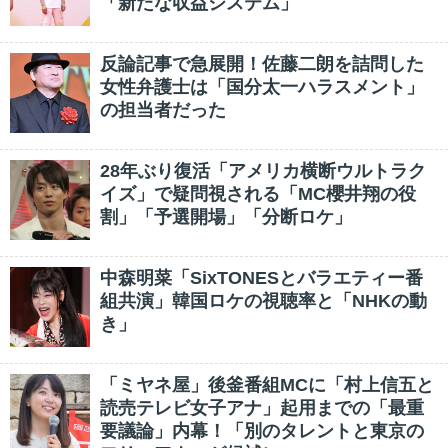
「新たな収益システム」
反論記事で急展開！佐藤二朗を詰問した
女性弁護士は「国分太一ハラスメント」
の担当者だった
28年ぶり復活「アメリカ横断ウルトラク
イズ」で疑問視される「MC櫻井翔の役
割」「予選開場」「分断ロケ」
中森明菜「SixTONESとバラエティー番
組共演」韓国ロケの視聴率と「NHKの動
き」
「ミヤネ屋」後釜番組MCに「村上信五と
読売テレビ女子アナ」起用までの「最重
要議論」内幕！「別のタレントと東京の