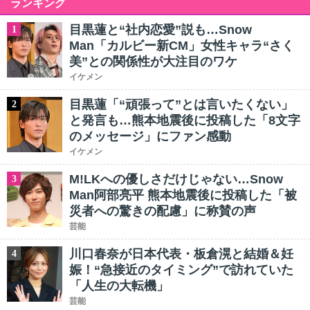
ランキング
目黒蓮と“社内恋愛”説も…Snow
1
Man「カルビー新CM」女性キャラ“さく
美”との関係性が大注目のワケ
イケメン
目黒蓮「“頑張って”とは言いたくない」
2
と発言も…熊本地震後に投稿した「8文字
のメッセージ」にファン感動
イケメン
M!LKへの優しさだけじゃない…Snow
3
Man阿部亮平 熊本地震後に投稿した「被
災者への驚きの配慮」に称賛の声
芸能
川口春奈が日本代表・板倉滉と結婚＆妊
4
娠！“急接近のタイミング”で訪れていた
「人生の大転機」
芸能