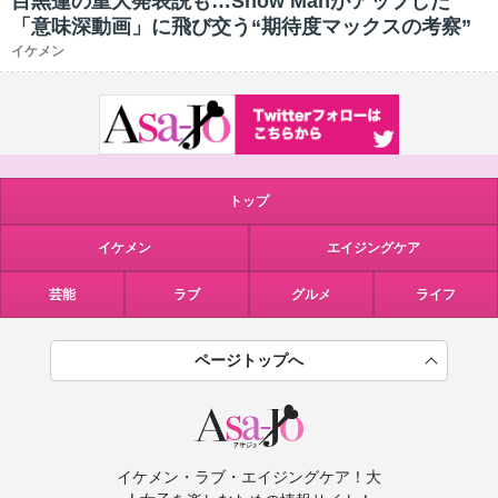
目黒蓮の重大発表説も…Snow Manがアップした
「意味深動画」に飛び交う“期待度マックスの考察”
イケメン
トップ
イケメン
エイジングケア
芸能
ラブ
グルメ
ライフ
ページトップへ
イケメン・ラブ・エイジングケア！大