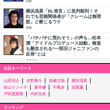
芸能
横浜流星「BL発言」に批判殺到！そ
れでも芸能関係者が「クレームは無理
筋」と断じるワケ
芸能
「バチバチに荒れそう」の声も…松本
潤「アイドルプロデュース始動」報道
も懸念される“一部旧ジャニファンの
反発”とは
イケメン
注目キーワード
山田涼介
佐野勇斗
高橋文哉
横浜流星
松山ケンイチ
蒼井優
中島歩
目黒蓮
戸田恵梨香
内村光良
ランキング