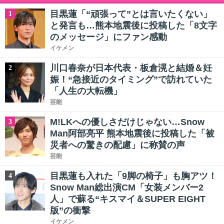
目黒蓮「“頑張って”とは言いたくない」
1
と発言も…熊本地震後に投稿した「8文字
のメッセージ」にファン感動
イケメン
川口春奈が日本代表・板倉滉と結婚＆妊
2
娠！“急接近のタイミング”で訪れていた
「人生の大転機」
芸能
M!LKへの優しさだけじゃない…Snow
3
Man阿部亮平 熊本地震後に投稿した「被
災者への驚きの配慮」に称賛の声
芸能
目黒蓮も入れた「9脚の椅子」も胸アツ！
4
Snow Man総出演CM「女装メンバー2
人」で蘇る“キスマイ＆SUPER EIGHT
版”の衝撃
イケメン