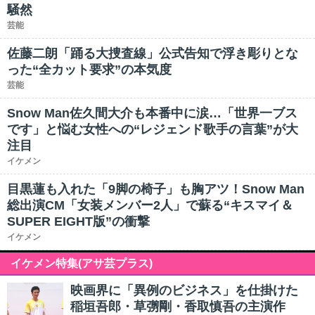
騒然
芸能
佐藤二朗「踊る大捜査線」公式告知で浮き彫りとな
った“全カット要求”の本気度
芸能
Snow Man佐久間大介も本番中に涙…「世界一ブス
です」と悩む女性への“レジェンド歌手の言葉”が大
注目
イケメン
目黒蓮も入れた「9脚の椅子」も胸アツ！Snow Man
総出演CM「女装メンバー2人」で蘇る“キスマイ＆
SUPER EIGHT版”の衝撃
イケメン
イケメン特集(アサ芸プラス)
映画界に「異例のビジネス」を仕掛けた
稲垣吾郎・草彅剛・香取慎吾の主演作