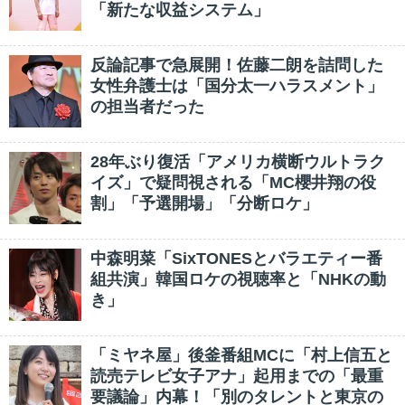
「新たな収益システム」
反論記事で急展開！佐藤二朗を詰問した
女性弁護士は「国分太一ハラスメント」
の担当者だった
28年ぶり復活「アメリカ横断ウルトラク
イズ」で疑問視される「MC櫻井翔の役
割」「予選開場」「分断ロケ」
中森明菜「SixTONESとバラエティー番
組共演」韓国ロケの視聴率と「NHKの動
き」
「ミヤネ屋」後釜番組MCに「村上信五と
読売テレビ女子アナ」起用までの「最重
要議論」内幕！「別のタレントと東京の