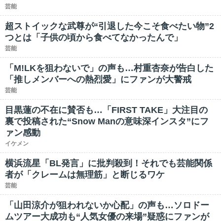
芸能
超ストイックな武尊が“引退した今こそ食べたい物”2
つとは「子供の頃から食べてなかったんで」
芸能
「M!LKを狙わないで」の声も…村重杏奈が告白した
「推しメンバーへの熱烈愛」にファンが大警戒
芸能
目黒蓮の不在に賛否も…「FIRST TAKE」大注目の
裏で投稿された“Snow Manの意味深インスタ”にフ
ァン感動
イケメン
横浜流星「BL発言」に批判殺到！それでも芸能関係
者が「クレームは無理筋」と断じるワケ
芸能
「山田涼介が狙われないか心配」の声も…ソロドー
ムツアー大成功も“人気女優の来場”疑惑にファンが