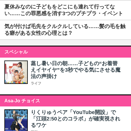
夏休みなのに子どもをどこにも連れて行ってな
い……この罪悪感を消す3つのプチプラ・イベント
気が付けば毛先をクルクルしている……髪の毛を触
る癖がある女性の心理とは？
スペシャル
蒸し暑い日の朝……子どもの“お着替
えイヤイヤ”を3秒でやる気にさせる魔
法の声掛け
ライフ
Asa-Jo チョイス
りくりゅうペア「YouTube開設」で
「江頭2:50とのコラボ」が確実視され
るワケ