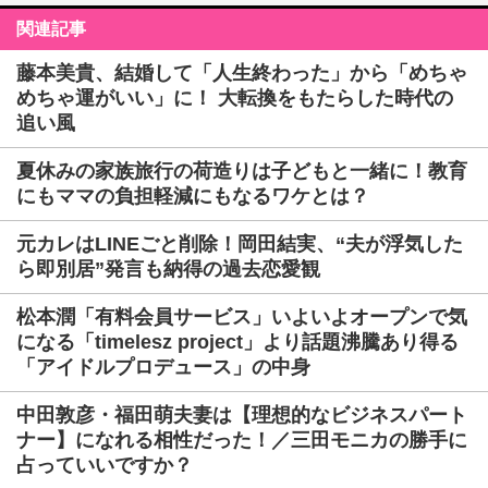
関連記事
藤本美貴、結婚して「人生終わった」から「めちゃ
めちゃ運がいい」に！ 大転換をもたらした時代の
追い風
夏休みの家族旅行の荷造りは子どもと一緒に！教育
にもママの負担軽減にもなるワケとは？
元カレはLINEごと削除！岡田結実、“夫が浮気した
ら即別居”発言も納得の過去恋愛観
松本潤「有料会員サービス」いよいよオープンで気
になる「timelesz project」より話題沸騰あり得る
「アイドルプロデュース」の中身
中田敦彦・福田萌夫妻は【理想的なビジネスパート
ナー】になれる相性だった！／三田モニカの勝手に
占っていいですか？