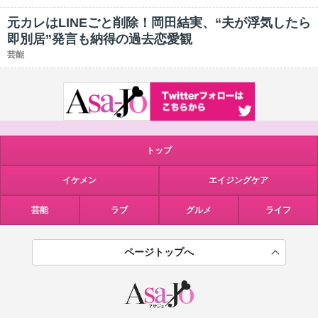
元カレはLINEごと削除！岡田結実、“夫が浮気したら
即別居”発言も納得の過去恋愛観
芸能
トップ
イケメン
エイジングケア
芸能
ラブ
グルメ
ライフ
ページトップへ