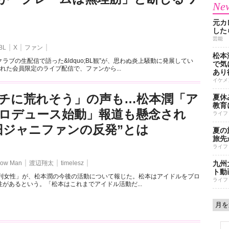
New
元カ
した
芸能
BL
X
ファン
松本
ラブの生配信で語った&ldquo;BL観”が、思わぬ炎上騒動に発展してい
で気に
れた会員限定のライブ配信で、ファンから...
あり
イケメ
チに荒れそう」の声も…松本潤「ア
夏休
教育
ロデュース始動」報道も懸念され
ライフ
旧ジャニファンの反発”とは
夏の
旅先
ライフ
ow Man
渡辺翔太
timelesz
九州
ト動
週刊女性」が、松本潤の今後の活動について報じた。松本はアイドルをプロ
ライフ
があるという。「松本はこれまでアイドル活動だ...