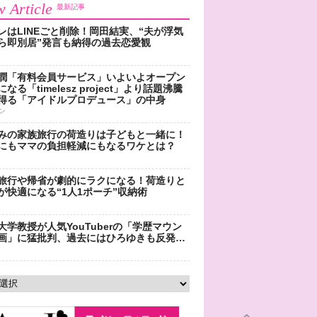
 Article
最新記事
レはLINEごと削除！岡田結実、“夫が浮気
ら即別居”発言も納得の過去恋愛観
潤「有料会員サービス」いよいよオープン
なる「timelesz project」より話題沸騰
得る「アイドルプロデュース」の中身
ン
みの家族旅行の荷造りは子どもと一緒に！
にもママの負担軽減にもなるワケとは？
旅行や帰省が劇的にラクになる！荷造りと
が快適になる“1人1ポーチ”収納術
大学教授が人気YouTuberの「学歴マウン
画」に猛批判、過去にはひろゆきも反発…