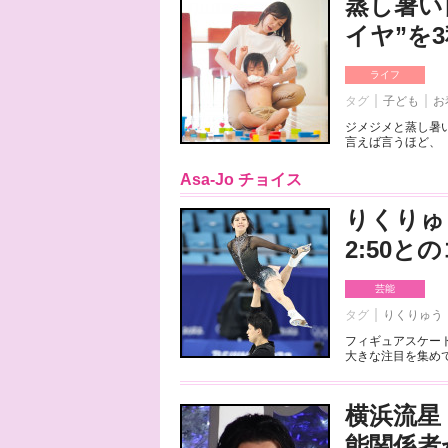
蒸し暑い
イヤ”を
ライフ
タグ
子ども
お
ジメジメと蒸し暑
言えば言うほど、「
Asa-Jo チョイス
りくりゅ
2:50
芸能
タグ
りくりゅう
フィギュアスケート
大きな注目を集めて
横浜流星
能関係者