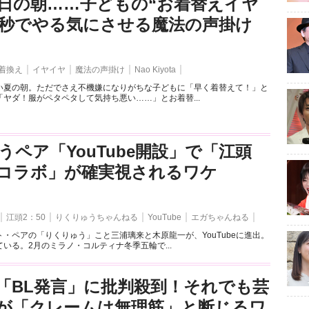
日の朝……子どもの“お着替えイヤ
3秒でやる気にさせる魔法の声掛け
着換え
イヤイヤ
魔法の声掛け
Nao Kiyota
い夏の朝。ただでさえ不機嫌になりがちな子どもに「早く着替えて！」と
ヤダ！服がペタペタして気持ち悪い……」とお着替...
うペア「YouTube開設」で「江頭
とのコラボ」が確実視されるワケ
江頭2：50
りくりゅうちゃんねる
YouTube
エガちゃんねる
・ペアの「りくりゅう」こと三浦璃来と木原龍一が、YouTubeに進出。
いる。2月のミラノ・コルティナ冬季五輪で...
「BL発言」に批判殺到！それでも芸
が「クレームは無理筋」と断じるワ