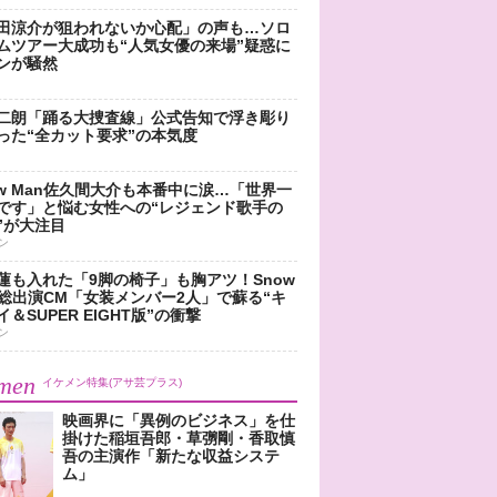
田涼介が狙われないか心配」の声も…ソロ
ムツアー大成功も“人気女優の来場”疑惑に
ンが騒然
二朗「踊る大捜査線」公式告知で浮き彫り
った“全カット要求”の本気度
ow Man佐久間大介も本番中に涙…「世界一
です」と悩む女性への“レジェンド歌手の
”が大注目
ン
蓮も入れた「9脚の椅子」も胸アツ！Snow
n総出演CM「女装メンバー2人」で蘇る“キ
＆SUPER EIGHT版”の衝撃
ン
men
イケメン特集(アサ芸プラス)
映画界に「異例のビジネス」を仕
掛けた稲垣吾郎・草彅剛・香取慎
吾の主演作「新たな収益システ
ム」