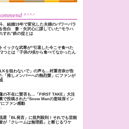
commend
オススメ
斗、結婚19年で変化した夫婦のパワーバラ
を告白 妻・矢沢心に課していた“モラハ
れすれ”鉄の掟とは
トイックな武尊が“引退した今こそ食べた
”2つとは「子供の頃から食べてなかったん
!LKを狙わないで」の声も…村重杏奈が告
た「推しメンバーへの熱烈愛」にファンが
戒
蓮の不在に賛否も…「FIRST TAKE」大注
裏で投稿された“Snow Manの意味深イン
”にファン感動
ン
流星「BL発言」に批判殺到！それでも芸能
者が「クレームは無理筋」と断じるワケ