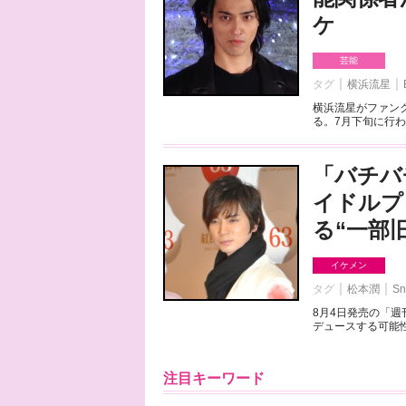
ケ
芸能
タグ
横浜流星
横浜流星がファンク
る。7月下旬に行わ
「バチバ
イドルプ
る“一部
イケメン
タグ
松本潤
Sn
8月4日発売の「
デュースする可能性
注目キーワード