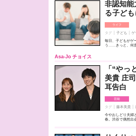
非認知能
る子ども
ライフ
タグ
子ども
ゲ
毎日、子どもがゲ
う……きっと、何度
Asa-Jo チョイス
「“やっ
美貴 庄
耳告白
芸能
タグ
藤本美貴
今やおしどり夫婦
春。渋谷で偶然出会