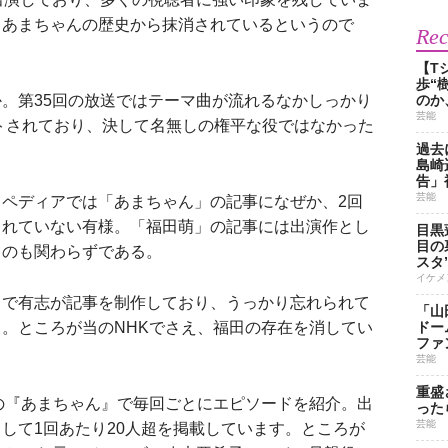
、あまちゃんの歴史から抹消されているというので
Re
【T
歩“
。第35回の放送ではテーマ曲が流れるなかしっかり
のか
芸能
トされており、決して名無しの権平な役ではなかった
過去
島崎
告」
芸能
ペディアでは「あまちゃん」の記事になぜか、2回
されていない有様。「福田萌」の記事には出演作とし
目黒
目の
るのも関わらずである。
スタ
イケメ
で有志が記事を制作しており、うっかり忘れられて
「山
。ところが当のNHKでさえ、福田の存在を消してい
ドー
ファ
芸能
重盛
の『あまちゃん』で毎回ごとにエピソードを紹介。出
った
芸能
して1回あたり20人超を掲載しています。ところが