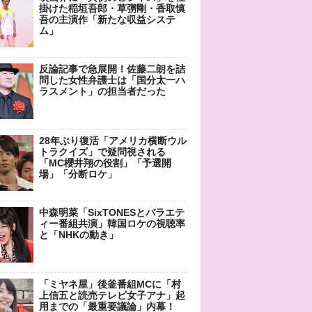
掛けた稲垣吾郎・草彅剛・香取慎
吾の主演作「新たな収益システ
ム」
反論記事で急展開！佐藤二朗を詰
問した女性弁護士は「国分太一ハ
ラスメント」の担当者だった
28年ぶり復活「アメリカ横断ウル
トラクイズ」で疑問視される
「MC櫻井翔の役割」「予選開
場」「分断ロケ」
中森明菜「SixTONESとバラエテ
ィー番組共演」韓国ロケの視聴率
と「NHKの動き」
「ミヤネ屋」後釜番組MCに「村
上信五と読売テレビ女子アナ」起
用までの「最重要議論」内幕！