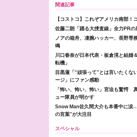
関連記事
【コストコ】これぞアメリカ南部！
佐藤二朗「踊る大捜査線」全力PR
ノアの箱舟、凄腕ハッカー、長野専務…
鳴
川口春奈が日本代表・板倉滉と結婚＆
転機」
目黒蓮「“頑張って”とは言いたくな
ージ」にファン感動
「怖い、怖い、怖い」宮迫も驚愕 真
ュー隊員が明かす
Snow Man佐久間大介も本番中に
の言葉”が大注目
スペシャル