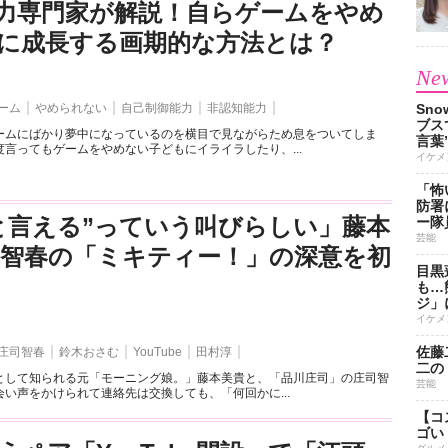
力専門家が解説！自らゲームをやめ
に成長する画期的な方法とは？
New
ーム
やめられない
自己制御能力
非認知能力
Sn
ブス
ームにばかり夢中になっているのを横目で見ながらため息をついてしま
言葉
言ってもゲームをやめない子どもにイライラしたり、...
イケメ
「怖
防署
と言える”っていう叫びらしい」藤本
ー隊
芸能
司智春の「ミキティー！」の深意を初
目黒
も…
ジ」
イケメ
佐藤
庄司智春
鈴木おさむ
YouTube
田村淳
二の
として知られる元「モーニング娘。」藤本美貴と、「品川庄司」の庄司智
芸能
い声をかけられて連絡先は交換しても、「何回かに...
【コ
ゴい