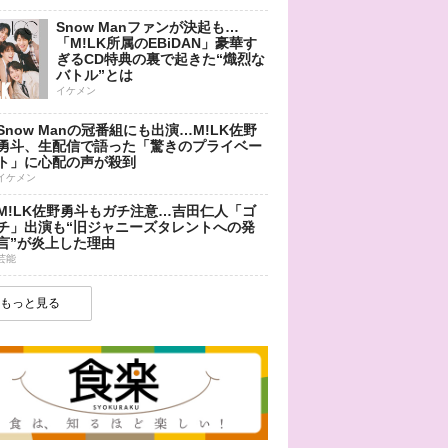
Snow Manファンが決起も…
「M!LK所属のEBiDAN」豪華す
ぎるCD特典の裏で起きた“熾烈な
バトル”とは
イケメン
Snow Manの冠番組にも出演…M!LK佐野
勇斗、生配信で語った「驚きのプライベー
ト」に心配の声が殺到
イケメン
M!LK佐野勇斗もガチ注意…吉田仁人「ゴ
チ」出演も“旧ジャニーズタレントへの発
言”が炎上した理由
芸能
もっと見る