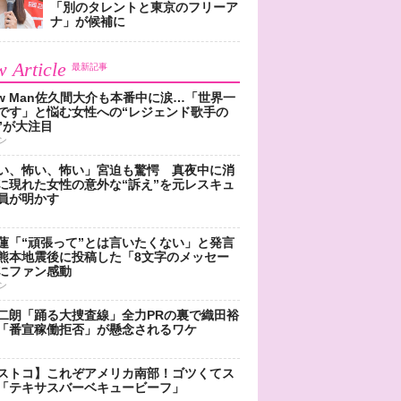
「別のタレントと東京のフリーア
ナ」が候補に
 Article
最新記事
ow Man佐久間大介も本番中に涙…「世界一
です」と悩む女性への“レジェンド歌手の
”が大注目
ン
い、怖い、怖い」宮迫も驚愕 真夜中に消
に現れた女性の意外な“訴え”を元レスキュ
員が明かす
蓮「“頑張って”とは言いたくない」と発言
熊本地震後に投稿した「8文字のメッセー
にファン感動
ン
二朗「踊る大捜査線」全力PRの裏で織田裕
「番宣稼働拒否」が懸念されるワケ
ストコ】これぞアメリカ南部！ゴツくてス
「テキサスバーベキュービーフ」