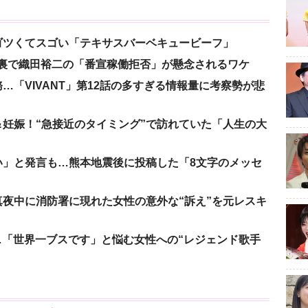
ゴツくてスゴい「テキサスバーベキュービーフ」
の裏で織田裕二の「番宣稼働拒否」が懸念されるワケ
「VIVANT」第12話の多すぎる情報量に考察勢が悲
妊娠！“急接近のタイミング”で訪れていた「人生の大
い」と発言も…熊本地震後に投稿した「8文字のメッセ
夜中に消防署に現れた女性の意外な“訴え”を元レスキ
涙…「世界一ブスです」と悩む女性への“レジェンド歌手