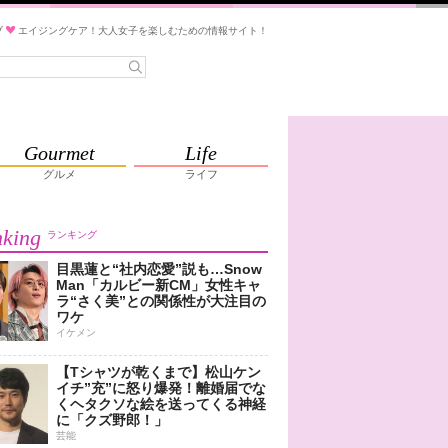
ブ
エイジングケア！大人女子を楽しむための情報サイト！
Gourmet
Life
グルメ
ライフ
king
ランキング
目黒蓮と“社内恋愛”説も…Snow
Man「カルビー新CM」女性キャ
ラ“さく美”との関係性が大注目の
ワケ
イケメン
【Tシャツが乾くまで】松山ケン
イチ”充”に怒り爆発！離婚届でな
くヘタクソな絵を送ってくる神経
に「クズ野郎！」
芸能