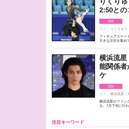
りくりゅ
2:50
芸能
タグ
りくりゅう
フィギュアスケート
大きな注目を集めて
横浜流星
能関係者
ケ
芸能
タグ
横浜流星
横浜流星がファンク
る。7月下旬に行わ
注目キーワード