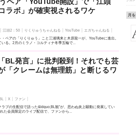
うペア「YouTube開設」で「江頭
グルメ
とのコラボ」が確実視されるワケ
江頭2：50
りくりゅうちゃんねる
YouTube
エガちゃんねる
・ペアの「りくりゅう」こと三浦璃来と木原龍一が、YouTubeに進出。
いる。2月のミラノ・コルティナ冬季五輪で...
「BL発言」に批判殺到！それでも芸
が「クレームは無理筋」と断じるワ
BL
X
ファン
ラブの生配信で語った&ldquo;BL観”が、思わぬ炎上騒動に発展してい
れた会員限定のライブ配信で、ファンから...