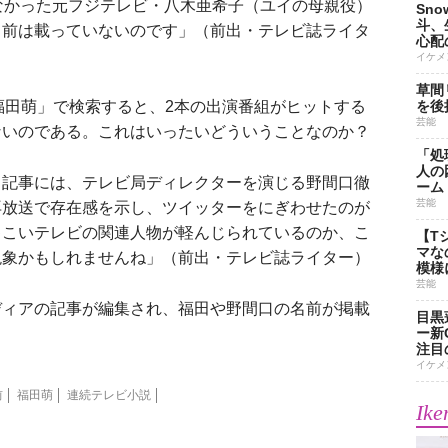
なかった元フジテレビ・八木亜希子（ユイの母親役）
Sn
斗、
名前は載っていないのです」（前出・テレビ誌ライタ
心配
イケメ
草間
福田萌」で検索すると、2本の出演番組がヒットする
を後
芸能
ないのである。これはいったいどういうことなのか？
「処
人の
』記事には、テレビ局ディレクターを演じる野間口徹
ーム
芸能
再放送で存在感を示し、ツイッターをにぎわせたのが
ゃこいテレビの関連人物が軽んじられているのか、こ
【T
マな
現象かもしれませんね」（前出・テレビ誌ライター）
模様
芸能
ィアの記事が編集され、福田や野間口の名前が掲載
目黒
。
ー新
注目
イケメ
前
福田萌
連続テレビ小説
Ike