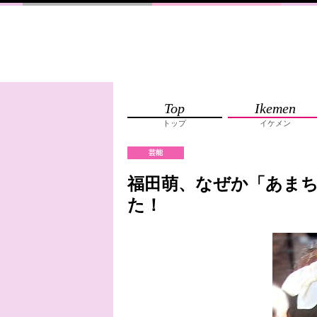
Top
Ikemen
トップ
イケメン
芸能
福田萌、なぜか「あま
た！