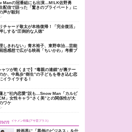
ow Manの冠番組にも出演…M!LK佐野勇
生配信で語った「驚きのプライベート」に
の声が殺到
ン
リチャード敬太が本格復帰！「完全復活」
押しする“圧倒的な人徳”
理しきれない」青木裕子、東野幸治…芸能
困惑感想で広がる映画「ちいかわ」考察ブ
シャツが乾くまで】“毒親の連鎖”が裏テー
のか、中島歩“樹生”の子どもを巻き込む恋
にイライラする！
蓮と“社内恋愛”説も…Snow Man「カルビ
CM」女性キャラ“さく美”との関係性が大
のワケ
ン
men
イケメン特集(アサ芸プラス)
映画界に「異例のビジネス」を仕