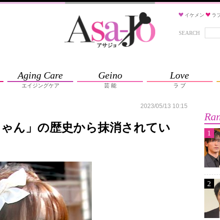
イケメン
ラ
SEARCH
Aging Care
Geino
Love
エイジングケア
芸 能
ラ ブ
2023/05/13 10:15
Ran
ちゃん」の歴史から抹消されてい
1
2