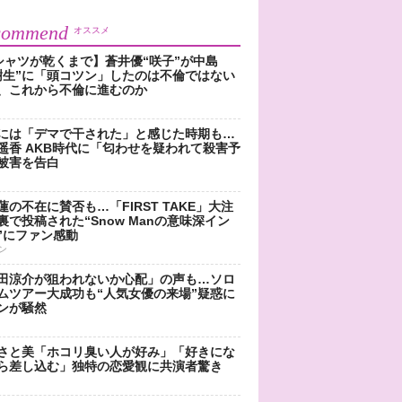
commend
オススメ
シャツが乾くまで】蒼井優“咲子”が中島
樹生”に「頭コツン」したのは不倫ではない
、これから不倫に進むのか
には「デマで干された」と感じた時期も…
遥香 AKB時代に「匂わせを疑われて殺害予
被害を告白
蓮の不在に賛否も…「FIRST TAKE」大注
裏で投稿された“Snow Manの意味深イン
”にファン感動
ン
田涼介が狙われないか心配」の声も…ソロ
ムツアー大成功も“人気女優の来場”疑惑に
ンが騒然
さと美「ホコリ臭い人が好み」「好きにな
ら差し込む」独特の恋愛観に共演者驚き