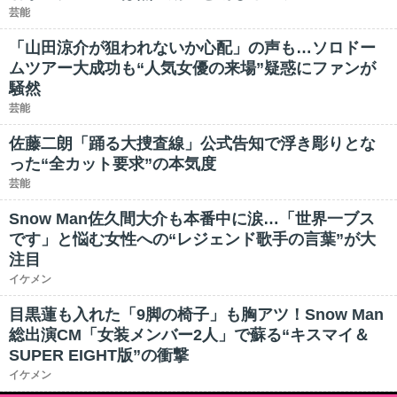
芸能
「山田涼介が狙われないか心配」の声も…ソロドー
ムツアー大成功も“人気女優の来場”疑惑にファンが
騒然
芸能
佐藤二朗「踊る大捜査線」公式告知で浮き彫りとな
った“全カット要求”の本気度
芸能
Snow Man佐久間大介も本番中に涙…「世界一ブス
です」と悩む女性への“レジェンド歌手の言葉”が大
注目
イケメン
目黒蓮も入れた「9脚の椅子」も胸アツ！Snow Man
総出演CM「女装メンバー2人」で蘇る“キスマイ＆
SUPER EIGHT版”の衝撃
イケメン