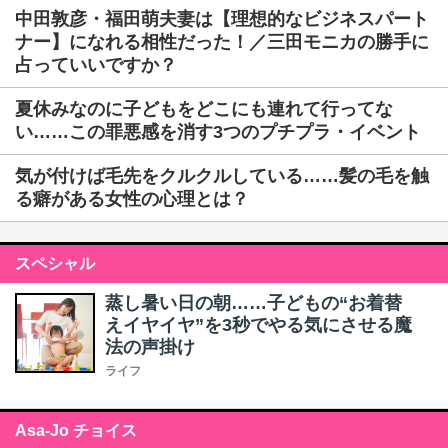
中田敦彦・福田萌夫妻は【理想的なビジネスパート
ナー】になれる相性だった！／三田モニカの勝手に
占っていいですか？
夏休みなのに子どもをどこにも連れて行ってな
い……この罪悪感を消す3つのプチプラ・イベント
気が付けば毛先をクルクルしている……髪の毛を触
る癖がある女性の心理とは？
スペシャル
蒸し暑い日の朝……子どもの“お着替
えイヤイヤ”を3秒でやる気にさせる魔
法の声掛け
ライフ
Asa-Jo チョイス