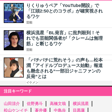
りくりゅうペア「YouTube開設」で
「江頭2:50とのコラボ」が確実視され
るワケ
芸能
横浜流星「BL発言」に批判殺到！そ
れでも芸能関係者が「クレームは無理
筋」と断じるワケ
芸能
「バチバチに荒れそう」の声も…松本
潤「アイドルプロデュース始動」報道
も懸念される“一部旧ジャニファンの
反発”とは
イケメン
注目キーワード
山田涼介
佐野勇斗
高橋文哉
横浜流星
松山ケンイチ
蒼井優
中島歩
目黒蓮