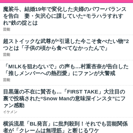
魔裟斗、結婚19年で変化した夫婦のパワーバランス
を告白 妻・矢沢心に課していた“モラハラすれす
れ”鉄の掟とは
芸能
超ストイックな武尊が“引退した今こそ食べたい物”2
つとは「子供の頃から食べてなかったんで」
芸能
「M!LKを狙わないで」の声も…村重杏奈が告白した
「推しメンバーへの熱烈愛」にファンが大警戒
芸能
目黒蓮の不在に賛否も…「FIRST TAKE」大注目の
裏で投稿された“Snow Manの意味深インスタ”にフ
ァン感動
イケメン
横浜流星「BL発言」に批判殺到！それでも芸能関係
者が「クレームは無理筋」と断じるワケ