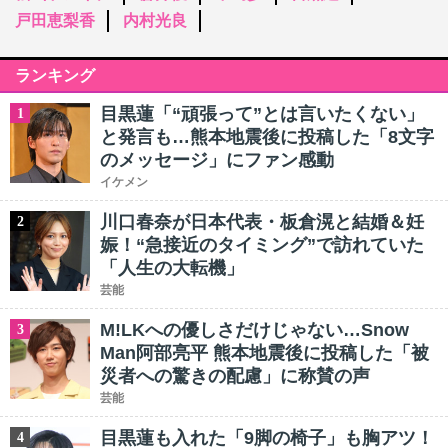
戸田恵梨香
内村光良
ランキング
目黒蓮「“頑張って”とは言いたくない」
1
と発言も…熊本地震後に投稿した「8文字
のメッセージ」にファン感動
イケメン
川口春奈が日本代表・板倉滉と結婚＆妊
2
娠！“急接近のタイミング”で訪れていた
「人生の大転機」
芸能
M!LKへの優しさだけじゃない…Snow
3
Man阿部亮平 熊本地震後に投稿した「被
災者への驚きの配慮」に称賛の声
芸能
目黒蓮も入れた「9脚の椅子」も胸アツ！
4