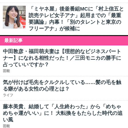
「ミヤネ屋」後釜番組MCに「村上信五と
読売テレビ女子アナ」起用までの「最重
要議論」内幕！「別のタレントと東京の
フリーアナ」が候補に
最新記事
中田敦彦・福田萌夫妻は【理想的なビジネスパート
ナー】になれる相性だった！／三田モニカの勝手に
占っていいですか？
芸能
気が付けば毛先をクルクルしている……髪の毛を触
る癖がある女性の心理とは？
ライフ
藤本美貴、結婚して「人生終わった」から「めちゃ
めちゃ運がいい」に！ 大転換をもたらした時代の追
い風
芸能