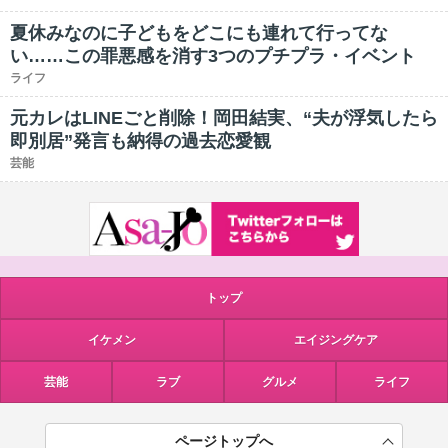
夏休みなのに子どもをどこにも連れて行ってな
い……この罪悪感を消す3つのプチプラ・イベント
ライフ
元カレはLINEごと削除！岡田結実、“夫が浮気したら
即別居”発言も納得の過去恋愛観
芸能
トップ
イケメン
エイジングケア
芸能
ラブ
グルメ
ライフ
ページトップへ