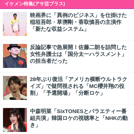
イケメン特集(アサ芸プラス)
映画界に「異例のビジネス」を仕掛けた
稲垣吾郎・草彅剛・香取慎吾の主演作
「新たな収益システム」
反論記事で急展開！佐藤二朗を詰問した
女性弁護士は「国分太一ハラスメント」
の担当者だった
28年ぶり復活「アメリカ横断ウルトラク
イズ」で疑問視される「MC櫻井翔の役
割」「予選開場」「分断ロケ」
中森明菜「SixTONESとバラエティー番
組共演」韓国ロケの視聴率と「NHKの動
き」