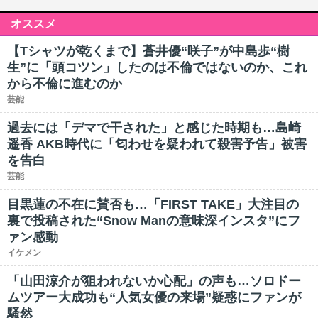
オススメ
【Tシャツが乾くまで】蒼井優“咲子”が中島歩“樹
生”に「頭コツン」したのは不倫ではないのか、これ
から不倫に進むのか
芸能
過去には「デマで干された」と感じた時期も…島崎
遥香 AKB時代に「匂わせを疑われて殺害予告」被害
を告白
芸能
目黒蓮の不在に賛否も…「FIRST TAKE」大注目の
裏で投稿された“Snow Manの意味深インスタ”にフ
ァン感動
イケメン
「山田涼介が狙われないか心配」の声も…ソロドー
ムツアー大成功も“人気女優の来場”疑惑にファンが
騒然