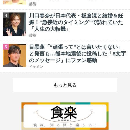
芸能
川口春奈が日本代表・板倉滉と結婚＆妊
4
娠！“急接近のタイミング”で訪れていた
「人生の大転機」
芸能
目黒蓮「“頑張って”とは言いたくない」
5
と発言も…熊本地震後に投稿した「8文字
のメッセージ」にファン感動
イケメン
もっと見る