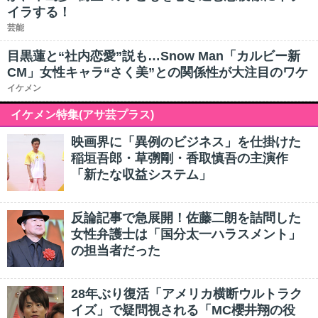
イラする！
芸能
目黒蓮と“社内恋愛”説も…Snow Man「カルビー新
CM」女性キャラ“さく美”との関係性が大注目のワケ
イケメン
イケメン特集(アサ芸プラス)
映画界に「異例のビジネス」を仕掛けた
稲垣吾郎・草彅剛・香取慎吾の主演作
「新たな収益システム」
反論記事で急展開！佐藤二朗を詰問した
女性弁護士は「国分太一ハラスメント」
の担当者だった
28年ぶり復活「アメリカ横断ウルトラク
イズ」で疑問視される「MC櫻井翔の役