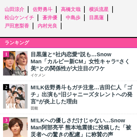
山田涼介
佐野勇斗
高橋文哉
横浜流星
松山ケンイチ
蒼井優
中島歩
目黒蓮
戸田恵梨香
内村光良
ランキング
目黒蓮と“社内恋愛”説も…Snow
1
Man「カルビー新CM」女性キャラ“さく
美”との関係性が大注目のワケ
イケメン
M!LK佐野勇斗もガチ注意…吉田仁人「ゴ
2
チ」出演も“旧ジャニーズタレントへの発
言”が炎上した理由
芸能
M!LKへの優しさだけじゃない…Snow
3
Man阿部亮平 熊本地震後に投稿した「被
災者への驚きの配慮」に称賛の声