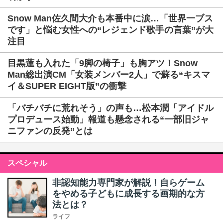
Snow Man佐久間大介も本番中に涙…「世界一ブス
です」と悩む女性への“レジェンド歌手の言葉”が大
注目
目黒蓮も入れた「9脚の椅子」も胸アツ！Snow
Man総出演CM「女装メンバー2人」で蘇る“キスマ
イ＆SUPER EIGHT版”の衝撃
「バチバチに荒れそう」の声も…松本潤「アイドル
プロデュース始動」報道も懸念される“一部旧ジャ
ニファンの反発”とは
スペシャル
非認知能力専門家が解説！自らゲーム
をやめる子どもに成長する画期的な方
法とは？
ライフ