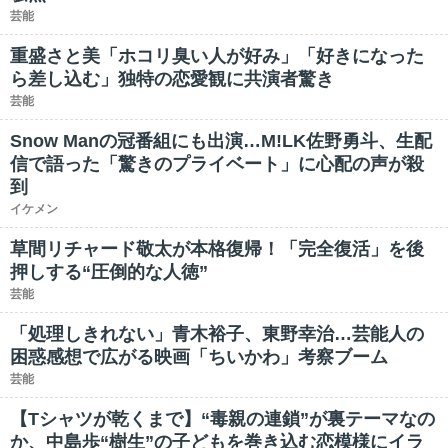
芸能
重盛さと美「ホコリ臭い人が好み」「好きになった
ら差し込む」独特の恋愛観に共演者驚き
芸能
Snow Manの冠番組にも出演…M!LK佐野勇斗、生配
信で語った「驚きのプライベート」に心配の声が殺
到
イケメン
草間リチャード敬太が本格復帰！「完全復活」を後
押しする“圧倒的な人徳”
芸能
「処理しきれない」青木裕子、東野幸治…芸能人の
困惑感想で広がる映画「ちいかわ」考察ブーム
芸能
【Tシャツが乾くまで】“毒親の連鎖”が裏テーマなの
か、中島歩“樹生”の子どもを巻き込む恋模様にイラ