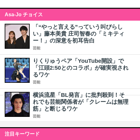
Asa-Jo チョイス
「“やっと言える”っていう叫びらし
い」藤本美貴 庄司智春の「ミキティ
ー！」の深意を初耳告白
芸能
りくりゅうペア「YouTube開設」で
「江頭2:50とのコラボ」が確実視され
るワケ
芸能
横浜流星「BL発言」に批判殺到！そ
れでも芸能関係者が「クレームは無理
筋」と断じるワケ
芸能
注目キーワード