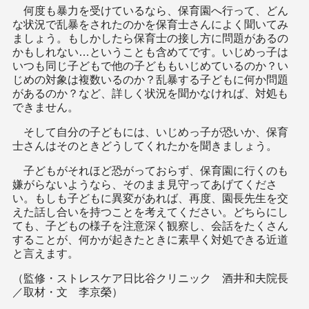
何度も暴力を受けているなら、保育園へ行って、どん
な状況で乱暴をされたのかを保育士さんによく聞いてみ
ましょう。もしかしたら保育士の接し方に問題があるの
かもしれない…ということも含めてです。いじめっ子は
いつも同じ子どもで他の子どももいじめているのか？い
じめの対象は複数いるのか？乱暴する子どもに何か問題
があるのか？など、詳しく状況を聞かなければ、対処も
できません。
そして自分の子どもには、いじめっ子が恐いか、保育
士さんはそのときどうしてくれたかを聞きましょう。
子どもがそれほど恐がっておらず、保育園に行くのも
嫌がらないようなら、そのまま見守ってあげてくださ
い。もしも子どもに異変があれば、再度、園長先生を交
えた話し合いを持つことを考えてください。どちらにし
ても、子どもの様子を注意深く観察し、会話をたくさん
することが、何かが起きたときに素早く対処できる近道
と言えます。
（監修・ストレスケア日比谷クリニック 酒井和夫院長
／取材・文 李京榮）