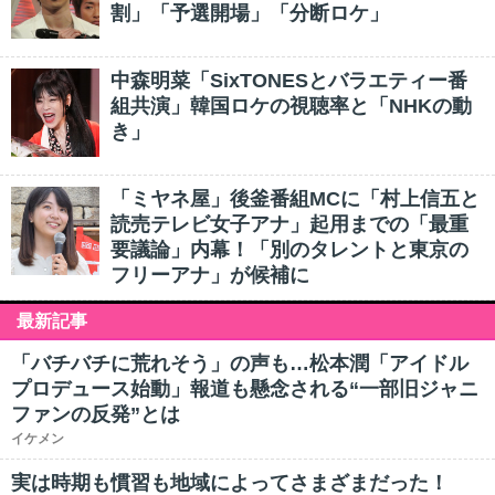
割」「予選開場」「分断ロケ」
中森明菜「SixTONESとバラエティー番
組共演」韓国ロケの視聴率と「NHKの動
き」
「ミヤネ屋」後釜番組MCに「村上信五と
読売テレビ女子アナ」起用までの「最重
要議論」内幕！「別のタレントと東京の
フリーアナ」が候補に
最新記事
「バチバチに荒れそう」の声も…松本潤「アイドル
プロデュース始動」報道も懸念される“一部旧ジャニ
ファンの反発”とは
イケメン
実は時期も慣習も地域によってさまざまだった！