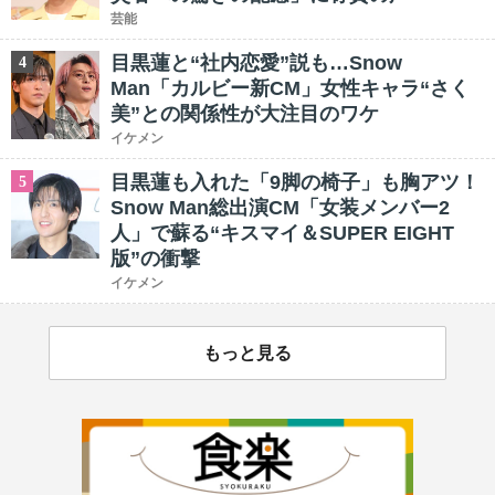
芸能
目黒蓮と“社内恋愛”説も…Snow
4
Man「カルビー新CM」女性キャラ“さく
美”との関係性が大注目のワケ
イケメン
目黒蓮も入れた「9脚の椅子」も胸アツ！
5
Snow Man総出演CM「女装メンバー2
人」で蘇る“キスマイ＆SUPER EIGHT
版”の衝撃
イケメン
もっと見る