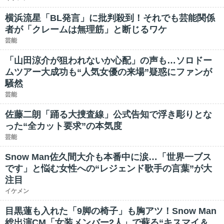
横浜流星「BL発言」に批判殺到！それでも芸能関係
者が「クレームは無理筋」と断じるワケ
芸能
「山田涼介が狙われないか心配」の声も…ソロドー
ムツアー大成功も“人気女優の来場”疑惑にファンが
騒然
芸能
佐藤二朗「踊る大捜査線」公式告知で浮き彫りとな
った“全カット要求”の本気度
芸能
Snow Man佐久間大介も本番中に涙…「世界一ブス
です」と悩む女性への“レジェンド歌手の言葉”が大
注目
イケメン
目黒蓮も入れた「9脚の椅子」も胸アツ！Snow Man
総出演CM「女装メンバー2人」で蘇る“キスマイ＆