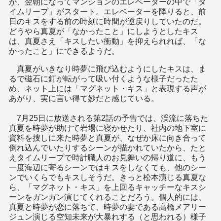
が、翌朝になってマンションのエレベーターの中で「タ
イムリープ」がスタート。エレベーターを降りると、前
日のキスをする前の時刻に時間が逆戻りしていたのだ。
どうやら真夏が「なかったこと」にしようとしたキス
は、真夏さえ「キスしたい衝動」を抑えられれば、「な
かったこと」にできるようだ。
真夏がいきなり時夢に飛び込むようにしたキスは、ま
るで磁石に釘が転がって吸い付くような様子だったた
め、ネット上には「マグネット・キス」と表現する声が
あがり、実に言い得て妙だと感じている。
7月25日に放送される第2話の予告では、渓流に落ちた
真夏を時夢が助けて岩場に寝かせたり、社内の地下室に
資料を捜しに来た時夢と真夏が、なぜか床に向き合って
倒れ込んでいたりするシーンが描かれていたから、たと
えタイムリープで時計職人のお見舞いの帰り道に、もう
一度海辺に寄るシーンではキスをしなくても、他のシー
ンでいくらでもキスしそうだ。きっと松本演じる真夏な
ら、「マグネット・キス」を上回るキャッチーなキスシ
ーンをガンガン演じてくれることだろう。個人的には、
真夏と時夢が恋に落ちて、時夢の妻である高橋メアリー
ジュン演じる空知未来が大暴れする（と思われる）様子