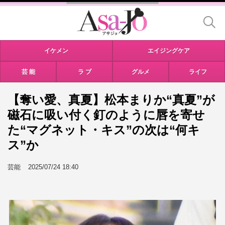
イケメン
エイジングケア
芸 能
ラ ブ
グルメ
ライフ
【奪い愛、真夏】松本まりか“真夏”が
磁石に吸い付く釘のように唇を寄せ
た“マグネット・キス”の次は“何キ
ス”か
芸能
2025/07/24 18:40