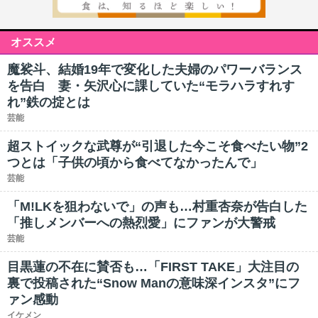
オススメ
魔裟斗、結婚19年で変化した夫婦のパワーバランス
を告白 妻・矢沢心に課していた“モラハラすれす
れ”鉄の掟とは
芸能
超ストイックな武尊が“引退した今こそ食べたい物”2
つとは「子供の頃から食べてなかったんで」
芸能
「M!LKを狙わないで」の声も…村重杏奈が告白した
「推しメンバーへの熱烈愛」にファンが大警戒
芸能
目黒蓮の不在に賛否も…「FIRST TAKE」大注目の
裏で投稿された“Snow Manの意味深インスタ”にフ
ァン感動
イケメン