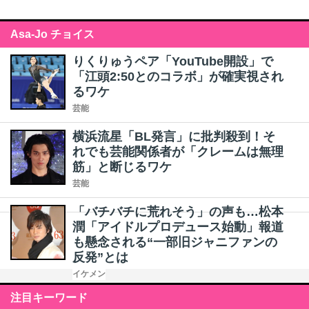
Asa-Jo チョイス
りくりゅうペア「YouTube開設」で
「江頭2:50とのコラボ」が確実視され
るワケ
芸能
横浜流星「BL発言」に批判殺到！そ
れでも芸能関係者が「クレームは無理
筋」と断じるワケ
芸能
「バチバチに荒れそう」の声も…松本
潤「アイドルプロデュース始動」報道
も懸念される“一部旧ジャニファンの
反発”とは
イケメン
注目キーワード