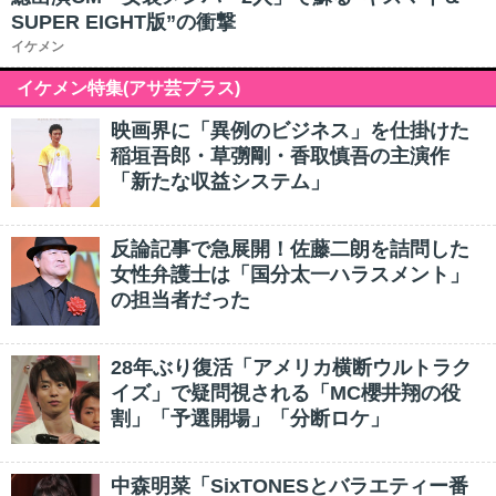
SUPER EIGHT版”の衝撃
イケメン
イケメン特集(アサ芸プラス)
映画界に「異例のビジネス」を仕掛けた
稲垣吾郎・草彅剛・香取慎吾の主演作
「新たな収益システム」
反論記事で急展開！佐藤二朗を詰問した
女性弁護士は「国分太一ハラスメント」
の担当者だった
28年ぶり復活「アメリカ横断ウルトラク
イズ」で疑問視される「MC櫻井翔の役
割」「予選開場」「分断ロケ」
中森明菜「SixTONESとバラエティー番