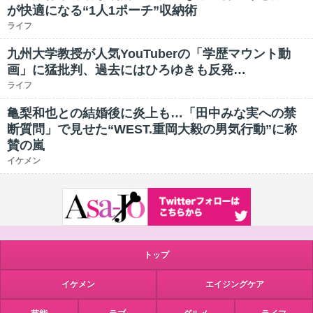
が快適になる“1人1ポーチ”収納術
ライフ
九州大学教授が人気YouTuberの「学歴マウント動
画」に猛批判、過去にはひろゆきも反発…
ライフ
亀梨和也との結婚後に炎上も…「田中みな実への禁
断質問」で見せた“WEST.重岡大毅の男気行動”に称
賛の嵐
イケメン
トップ
イケメン
エイジングケア