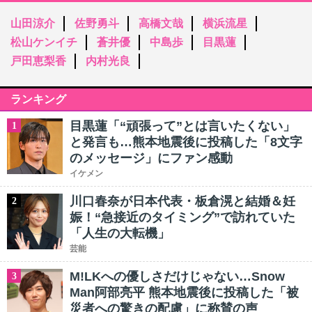
山田涼介
佐野勇斗
高橋文哉
横浜流星
松山ケンイチ
蒼井優
中島歩
目黒蓮
戸田恵梨香
内村光良
ランキング
目黒蓮「“頑張って”とは言いたくない」
1
と発言も…熊本地震後に投稿した「8文字
のメッセージ」にファン感動
イケメン
川口春奈が日本代表・板倉滉と結婚＆妊
2
娠！“急接近のタイミング”で訪れていた
「人生の大転機」
芸能
M!LKへの優しさだけじゃない…Snow
3
Man阿部亮平 熊本地震後に投稿した「被
災者への驚きの配慮」に称賛の声