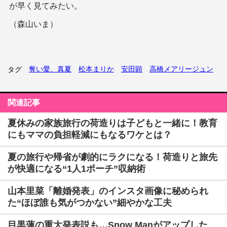
が早く見てみたい。
（森山いま）
奪い愛、真夏
松本まりか
安田顕
高橋メアリージュン
タグ
関連記事
夏休みの家族旅行の荷造りは子どもと一緒に！教育
にもママの負担軽減にもなるワケとは？
夏の旅行や帰省が劇的にラクになる！荷造りと旅先
が快適になる“1人1ポーチ”収納術
山本里菜「離婚発表」のインスタ画像に秘められ
た“ほぼ誰も気がつかない”細やかな工夫
目黒蓮の重大発表説も…Snow Manがアップした