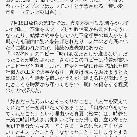
恋」へとズブズブはまっていくと予想される「奪い愛、
真夏」（テレビ朝日系）。
7月18日放送の第1話では、真夏が週刊誌記者をやって
いた頃に、不倫をスクープした政治家から刺されそうに
なったり、結婚の約束をしていた不倫相手の隼人から末
期がんを理由に別れを告げられたり、人生のどん底にい
た時に救われたのが、雑誌の裏表紙にあった
「TOWANI」のコピー「時はあなたとしか進まない」だ
ったことが明かされた。さらにこのコピーは時夢が書い
たコピーだと判明。また、時夢と一緒に仕事で訪れた時
計職人の工房で火事があり、真夏は職人を助けようと火
事場に入った時夢を追いかけるが、燃える柱が倒れてき
たところを時夢から守ってもらい、腕に火傷をする程度
のケガで済んだ。
「好きだった元カレとそっくりなこと」「人生を変えて
くれたコピーを書いた人であること」「自身の命を守っ
てくれたこと」という理由から真夏（松本）は、時夢と
一緒に時計職人をお見舞いに行った帰り道、立ち寄った
海辺で自分からキス。すぐさま「今のは忘れてくださ
い」とキスしたことを「なかったこと」にしようとする