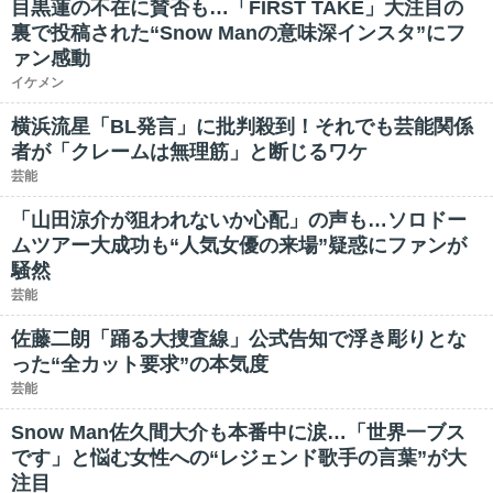
目黒蓮の不在に賛否も…「FIRST TAKE」大注目の
裏で投稿された“Snow Manの意味深インスタ”にフ
ァン感動
イケメン
横浜流星「BL発言」に批判殺到！それでも芸能関係
者が「クレームは無理筋」と断じるワケ
芸能
「山田涼介が狙われないか心配」の声も…ソロドー
ムツアー大成功も“人気女優の来場”疑惑にファンが
騒然
芸能
佐藤二朗「踊る大捜査線」公式告知で浮き彫りとな
った“全カット要求”の本気度
芸能
Snow Man佐久間大介も本番中に涙…「世界一ブス
です」と悩む女性への“レジェンド歌手の言葉”が大
注目