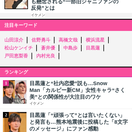
も懸念される“一部旧ジャニファンの
反発”とは
イケメン
注目キーワード
山田涼介
佐野勇斗
高橋文哉
横浜流星
松山ケンイチ
蒼井優
中島歩
目黒蓮
戸田恵梨香
内村光良
ランキング
目黒蓮と“社内恋愛”説も…Snow
1
Man「カルビー新CM」女性キャラ“さく
美”との関係性が大注目のワケ
イケメン
目黒蓮「“頑張って”とは言いたくない」
2
と発言も…熊本地震後に投稿した「8文字
のメッセージ」にファン感動