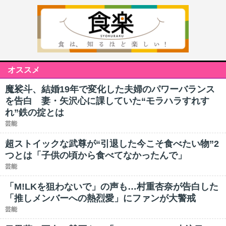
オススメ
魔裟斗、結婚19年で変化した夫婦のパワーバランス
を告白 妻・矢沢心に課していた“モラハラすれす
れ”鉄の掟とは
芸能
超ストイックな武尊が“引退した今こそ食べたい物”2
つとは「子供の頃から食べてなかったんで」
芸能
「M!LKを狙わないで」の声も…村重杏奈が告白した
「推しメンバーへの熱烈愛」にファンが大警戒
芸能