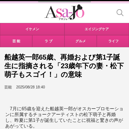
イケメン
エイジングケア
芸 能
ラ ブ
グルメ
ライフ
船越英一郎65歳、再婚および第1子誕
生に指摘される「23歳年下の妻・松下
萌子もスゴイ！」の意味
芸能
2025/08/28 18:40
7月に65歳を迎えた船越英一郎がオスカープロモーショ
ンに所属するチョークアーティストの松下萌子と再婚
し、昨夏に第1子が誕生していたことに祝福と驚きの声が
あがっている。