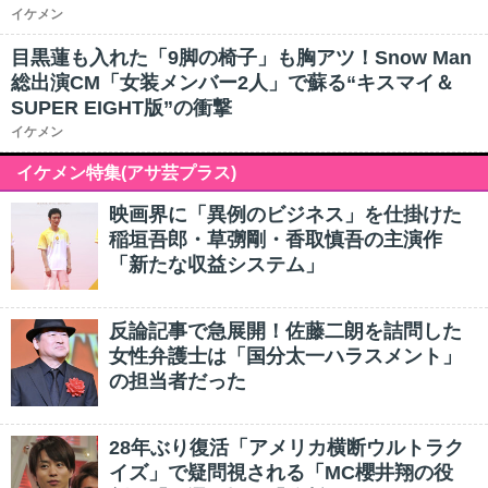
イケメン
目黒蓮も入れた「9脚の椅子」も胸アツ！Snow Man
総出演CM「女装メンバー2人」で蘇る“キスマイ＆
SUPER EIGHT版”の衝撃
イケメン
イケメン特集(アサ芸プラス)
映画界に「異例のビジネス」を仕掛けた
稲垣吾郎・草彅剛・香取慎吾の主演作
「新たな収益システム」
反論記事で急展開！佐藤二朗を詰問した
女性弁護士は「国分太一ハラスメント」
の担当者だった
28年ぶり復活「アメリカ横断ウルトラク
イズ」で疑問視される「MC櫻井翔の役