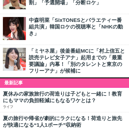
割」「予選開場」「分断ロケ」
中森明菜「SixTONESとバラエティー番
組共演」韓国ロケの視聴率と「NHKの動
き」
「ミヤネ屋」後釜番組MCに「村上信五と
読売テレビ女子アナ」起用までの「最重
要議論」内幕！「別のタレントと東京の
フリーアナ」が候補に
最新記事
夏休みの家族旅行の荷造りは子どもと一緒に！教育
にもママの負担軽減にもなるワケとは？
ライフ
夏の旅行や帰省が劇的にラクになる！荷造りと旅先
が快適になる“1人1ポーチ”収納術