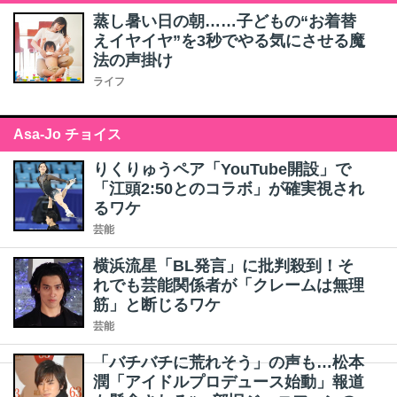
蒸し暑い日の朝……子どもの“お着替
えイヤイヤ”を3秒でやる気にさせる魔
法の声掛け
ライフ
Asa-Jo チョイス
りくりゅうペア「YouTube開設」で
「江頭2:50とのコラボ」が確実視され
るワケ
芸能
横浜流星「BL発言」に批判殺到！そ
れでも芸能関係者が「クレームは無理
筋」と断じるワケ
芸能
「バチバチに荒れそう」の声も…松本
潤「アイドルプロデュース始動」報道