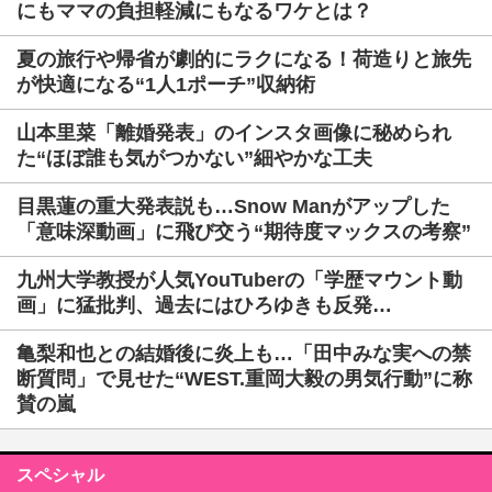
にもママの負担軽減にもなるワケとは？
夏の旅行や帰省が劇的にラクになる！荷造りと旅先
が快適になる“1人1ポーチ”収納術
山本里菜「離婚発表」のインスタ画像に秘められ
た“ほぼ誰も気がつかない”細やかな工夫
目黒蓮の重大発表説も…Snow Manがアップした
「意味深動画」に飛び交う“期待度マックスの考察”
九州大学教授が人気YouTuberの「学歴マウント動
画」に猛批判、過去にはひろゆきも反発…
亀梨和也との結婚後に炎上も…「田中みな実への禁
断質問」で見せた“WEST.重岡大毅の男気行動”に称
賛の嵐
スペシャル