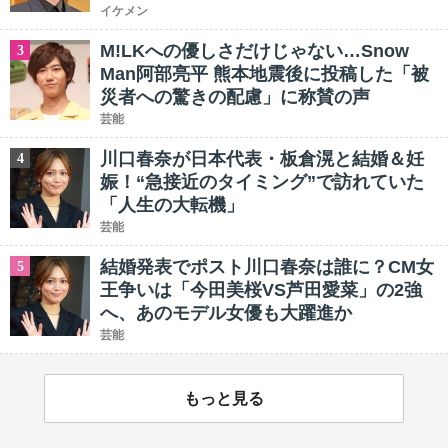
イケメン
M!LKへの優しさだけじゃない…Snow
3
Man阿部亮平 熊本地震後に投稿した「被
災者への驚きの配慮」に称賛の声
芸能
川口春奈が日本代表・板倉滉と結婚＆妊
4
娠！“急接近のタイミング”で訪れていた
「人生の大転機」
芸能
結婚発表でポスト川口春奈は誰に？CM女
5
王争いは「今田美桜VS芦田愛菜」の2強
へ、あのモデル女優も大躍進か
芸能
もっと見る