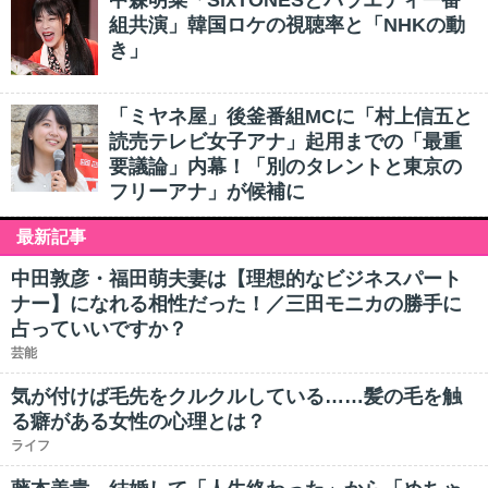
中森明菜「SixTONESとバラエティー番
組共演」韓国ロケの視聴率と「NHKの動
き」
「ミヤネ屋」後釜番組MCに「村上信五と
読売テレビ女子アナ」起用までの「最重
要議論」内幕！「別のタレントと東京の
フリーアナ」が候補に
最新記事
中田敦彦・福田萌夫妻は【理想的なビジネスパート
ナー】になれる相性だった！／三田モニカの勝手に
占っていいですか？
芸能
気が付けば毛先をクルクルしている……髪の毛を触
る癖がある女性の心理とは？
ライフ