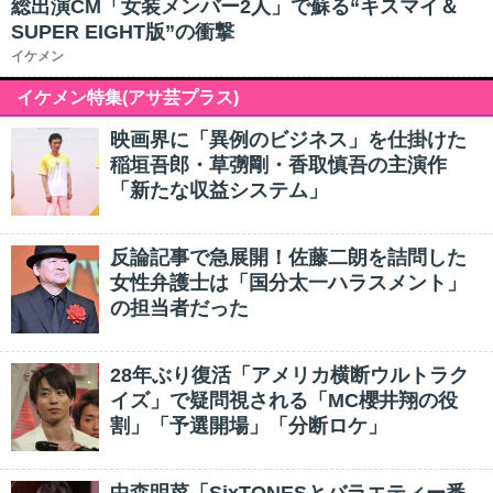
総出演CM「女装メンバー2人」で蘇る“キスマイ＆
SUPER EIGHT版”の衝撃
イケメン
イケメン特集(アサ芸プラス)
映画界に「異例のビジネス」を仕掛けた
稲垣吾郎・草彅剛・香取慎吾の主演作
「新たな収益システム」
反論記事で急展開！佐藤二朗を詰問した
女性弁護士は「国分太一ハラスメント」
の担当者だった
28年ぶり復活「アメリカ横断ウルトラク
イズ」で疑問視される「MC櫻井翔の役
割」「予選開場」「分断ロケ」