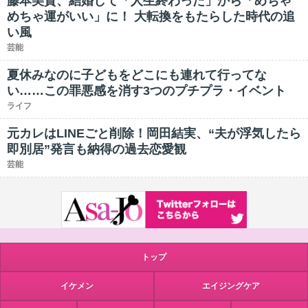
藤本美貴、結婚して「人生終わった」から「めちゃ
めちゃ運がいい」に！ 大転換をもたらした時代の追
い風
芸能
夏休みなのに子どもをどこにも連れて行ってな
い……この罪悪感を消す3つのプチプラ・イベント
ライフ
元カレはLINEごと削除！岡田結実、“夫が浮気したら
即別居”発言も納得の過去恋愛観
芸能
トップ
イケメン
エイジングケア