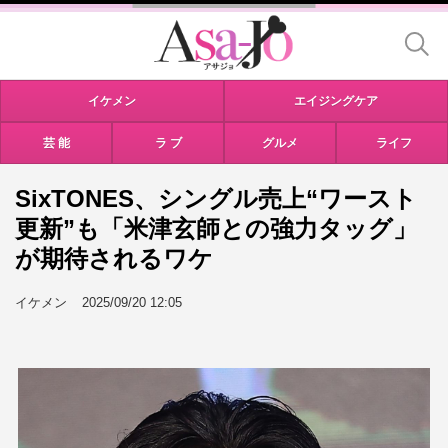
イケメン
エイジングケア
芸 能
ラ ブ
グルメ
ライフ
SixTONES、シングル売上“ワースト
更新”も「米津玄師との強力タッグ」
が期待されるワケ
イケメン
2025/09/20 12:05