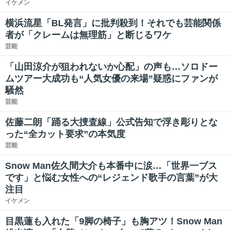
イケメン
横浜流星「BL発言」に批判殺到！それでも芸能関係
者が「クレームは無理筋」と断じるワケ
芸能
「山田涼介が狙われないか心配」の声も…ソロドー
ムツアー大成功も“人気女優の来場”疑惑にファンが
騒然
芸能
佐藤二朗「踊る大捜査線」公式告知で浮き彫りとな
った“全カット要求”の本気度
芸能
Snow Man佐久間大介も本番中に涙…「世界一ブス
です」と悩む女性への“レジェンド歌手の言葉”が大
注目
イケメン
目黒蓮も入れた「9脚の椅子」も胸アツ！Snow Man