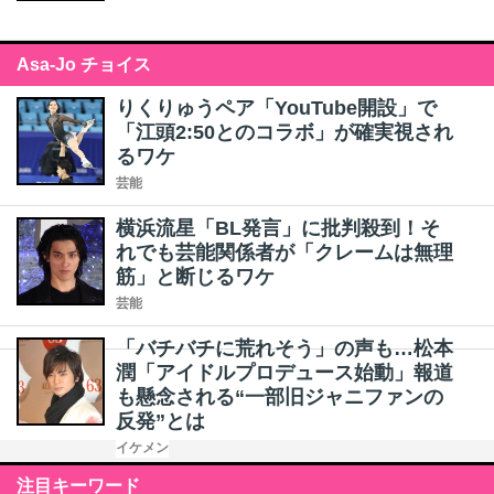
Asa-Jo チョイス
りくりゅうペア「YouTube開設」で
「江頭2:50とのコラボ」が確実視され
るワケ
芸能
横浜流星「BL発言」に批判殺到！そ
れでも芸能関係者が「クレームは無理
筋」と断じるワケ
芸能
「バチバチに荒れそう」の声も…松本
潤「アイドルプロデュース始動」報道
も懸念される“一部旧ジャニファンの
反発”とは
イケメン
注目キーワード