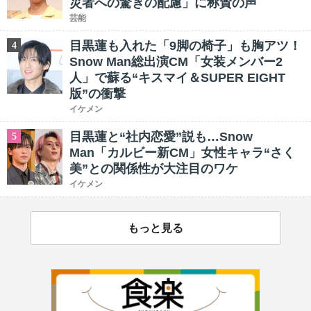
災者への驚きの配慮」に称賛の声
芸能
目黒蓮も入れた「9脚の椅子」も胸アツ！
4
Snow Man総出演CM「女装メンバー2
人」で蘇る“キスマイ＆SUPER EIGHT
版”の衝撃
イケメン
目黒蓮と“社内恋愛”説も…Snow
5
Man「カルビー新CM」女性キャラ“さく
美”との関係性が大注目のワケ
イケメン
もっと見る