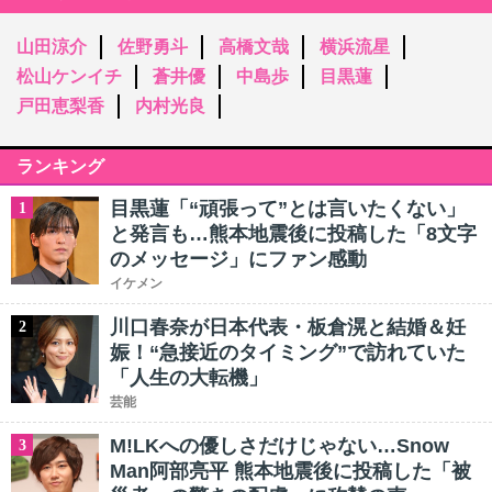
山田涼介
佐野勇斗
高橋文哉
横浜流星
松山ケンイチ
蒼井優
中島歩
目黒蓮
戸田恵梨香
内村光良
ランキング
目黒蓮「“頑張って”とは言いたくない」
1
と発言も…熊本地震後に投稿した「8文字
のメッセージ」にファン感動
イケメン
川口春奈が日本代表・板倉滉と結婚＆妊
2
娠！“急接近のタイミング”で訪れていた
「人生の大転機」
芸能
M!LKへの優しさだけじゃない…Snow
3
Man阿部亮平 熊本地震後に投稿した「被