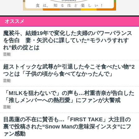
オススメ
魔裟斗、結婚19年で変化した夫婦のパワーバランス
を告白 妻・矢沢心に課していた“モラハラすれす
れ”鉄の掟とは
芸能
超ストイックな武尊が“引退した今こそ食べたい物”2
つとは「子供の頃から食べてなかったんで」
芸能
「M!LKを狙わないで」の声も…村重杏奈が告白した
「推しメンバーへの熱烈愛」にファンが大警戒
芸能
目黒蓮の不在に賛否も…「FIRST TAKE」大注目の
裏で投稿された“Snow Manの意味深インスタ”にフ
ァン感動