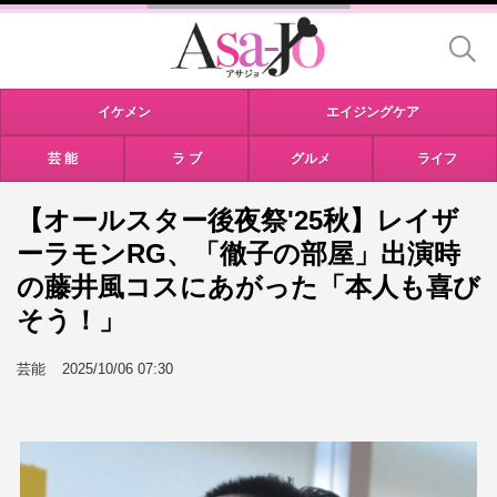
イケメン
エイジングケア
芸 能
ラ ブ
グルメ
ライフ
【オールスター後夜祭'25秋】レイザ
ーラモンRG、「徹子の部屋」出演時
の藤井風コスにあがった「本人も喜び
そう！」
芸能
2025/10/06 07:30