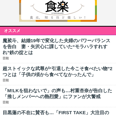
オススメ
魔裟斗、結婚19年で変化した夫婦のパワーバランス
を告白 妻・矢沢心に課していた“モラハラすれす
れ”鉄の掟とは
芸能
超ストイックな武尊が“引退した今こそ食べたい物”2
つとは「子供の頃から食べてなかったんで」
芸能
「M!LKを狙わないで」の声も…村重杏奈が告白した
「推しメンバーへの熱烈愛」にファンが大警戒
芸能
目黒蓮の不在に賛否も…「FIRST TAKE」大注目の