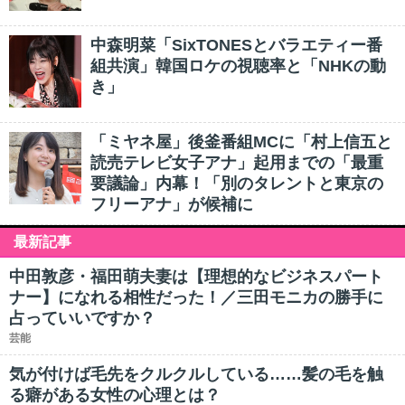
中森明菜「SixTONESとバラエティー番
組共演」韓国ロケの視聴率と「NHKの動
き」
「ミヤネ屋」後釜番組MCに「村上信五と
読売テレビ女子アナ」起用までの「最重
要議論」内幕！「別のタレントと東京の
フリーアナ」が候補に
最新記事
中田敦彦・福田萌夫妻は【理想的なビジネスパート
ナー】になれる相性だった！／三田モニカの勝手に
占っていいですか？
芸能
気が付けば毛先をクルクルしている……髪の毛を触
る癖がある女性の心理とは？