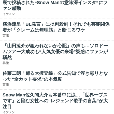
裏で投稿された“Snow Manの意味深インスタ”にフ
ァン感動
イケメン
横浜流星「BL発言」に批判殺到！それでも芸能関係
者が「クレームは無理筋」と断じるワケ
芸能
「山田涼介が狙われないか心配」の声も…ソロドー
ムツアー大成功も“人気女優の来場”疑惑にファンが
騒然
芸能
佐藤二朗「踊る大捜査線」公式告知で浮き彫りとな
った“全カット要求”の本気度
芸能
Snow Man佐久間大介も本番中に涙…「世界一ブス
です」と悩む女性への“レジェンド歌手の言葉”が大
注目
イケメン