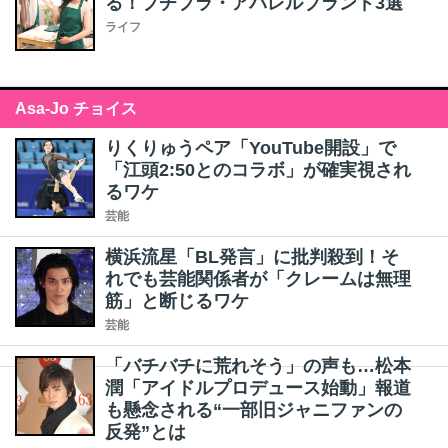
る！プチプラ・アパレルブランド3選
ライフ
Asa-Jo チョイス
りくりゅうペア「YouTube開設」で
「江頭2:50とのコラボ」が確実視され
るワケ
芸能
横浜流星「BL発言」に批判殺到！そ
れでも芸能関係者が「クレームは無理
筋」と断じるワケ
芸能
「バチバチに荒れそう」の声も…松本
潤「アイドルプロデュース始動」報道
も懸念される“一部旧ジャニファンの
反発”とは