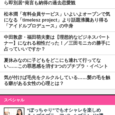
ら即別居”発言も納得の過去恋愛観
松本潤「有料会員サービス」いよいよオープンで気
になる「timelesz project」より話題沸騰あり得る
「アイドルプロデュース」の中身
中田敦彦・福田萌夫妻は【理想的なビジネスパート
ナー】になれる相性だった！／三田モニカの勝手に
占っていいですか？
夏休みなのに子どもをどこにも連れて行ってな
い……この罪悪感を消す3つのプチプラ・イベント
気が付けば毛先をクルクルしている……髪の毛を触
る癖がある女性の心理とは？
スペシャル
“ぽっちゃり”でもオシャレを楽しめ