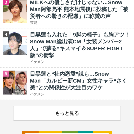
M!LKへの優しさだけじゃない…Snow
3
Man阿部亮平 熊本地震後に投稿した「被
災者への驚きの配慮」に称賛の声
芸能
目黒蓮も入れた「9脚の椅子」も胸アツ！
4
Snow Man総出演CM「女装メンバー2
人」で蘇る“キスマイ＆SUPER EIGHT
版”の衝撃
イケメン
目黒蓮と“社内恋愛”説も…Snow
5
Man「カルビー新CM」女性キャラ“さく
美”との関係性が大注目のワケ
イケメン
もっと見る