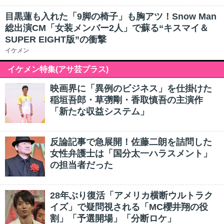
目黒蓮も入れた「9脚の椅子」も胸アツ！Snow Man
総出演CM「女装メンバー2人」で蘇る“キスマイ＆
SUPER EIGHT版”の衝撃
イケメン
イケメン特集(アサ芸プラス)
映画界に「異例のビジネス」を仕掛けた
稲垣吾郎・草彅剛・香取慎吾の主演作
「新たな収益システム」
反論記事で急展開！佐藤二朗を詰問した
女性弁護士は「国分太一ハラスメント」
の担当者だった
28年ぶり復活「アメリカ横断ウルトラク
イズ」で疑問視される「MC櫻井翔の役
割」「予選開場」「分断ロケ」