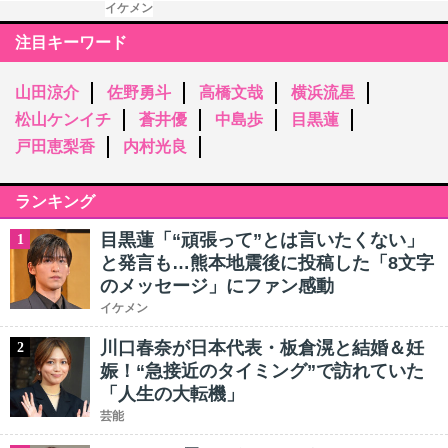
イケメン
注目キーワード
山田涼介
佐野勇斗
高橋文哉
横浜流星
松山ケンイチ
蒼井優
中島歩
目黒蓮
戸田恵梨香
内村光良
ランキング
目黒蓮「“頑張って”とは言いたくない」
1
と発言も…熊本地震後に投稿した「8文字
のメッセージ」にファン感動
イケメン
川口春奈が日本代表・板倉滉と結婚＆妊
2
娠！“急接近のタイミング”で訪れていた
「人生の大転機」
芸能