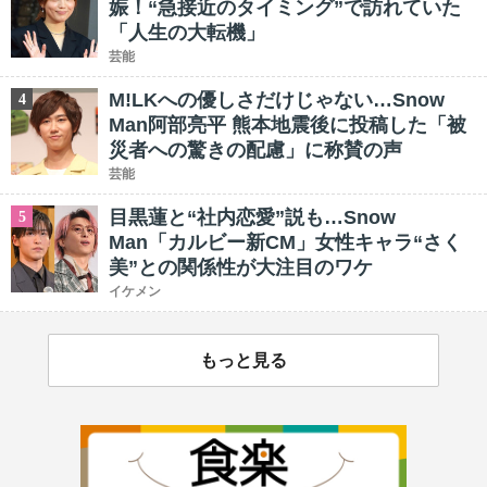
娠！“急接近のタイミング”で訪れていた
「人生の大転機」
芸能
M!LKへの優しさだけじゃない…Snow
4
Man阿部亮平 熊本地震後に投稿した「被
災者への驚きの配慮」に称賛の声
芸能
目黒蓮と“社内恋愛”説も…Snow
5
Man「カルビー新CM」女性キャラ“さく
美”との関係性が大注目のワケ
イケメン
もっと見る