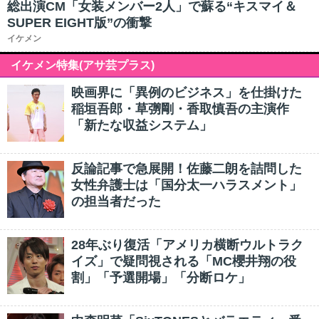
総出演CM「女装メンバー2人」で蘇る“キスマイ＆
SUPER EIGHT版”の衝撃
イケメン
イケメン特集(アサ芸プラス)
映画界に「異例のビジネス」を仕掛けた
稲垣吾郎・草彅剛・香取慎吾の主演作
「新たな収益システム」
反論記事で急展開！佐藤二朗を詰問した
女性弁護士は「国分太一ハラスメント」
の担当者だった
28年ぶり復活「アメリカ横断ウルトラク
イズ」で疑問視される「MC櫻井翔の役
割」「予選開場」「分断ロケ」