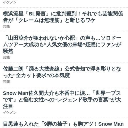
イケメン
横浜流星「BL発言」に批判殺到！それでも芸能関係
者が「クレームは無理筋」と断じるワケ
芸能
「山田涼介が狙われないか心配」の声も…ソロドー
ムツアー大成功も“人気女優の来場”疑惑にファンが
騒然
芸能
佐藤二朗「踊る大捜査線」公式告知で浮き彫りとな
った“全カット要求”の本気度
芸能
Snow Man佐久間大介も本番中に涙…「世界一ブス
です」と悩む女性への“レジェンド歌手の言葉”が大
注目
イケメン
目黒蓮も入れた「9脚の椅子」も胸アツ！Snow Man