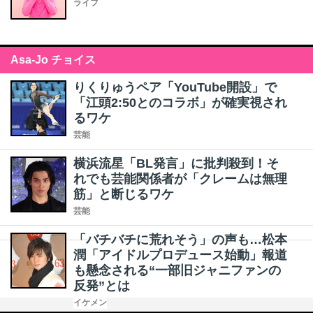
ライフ
Asa-Jo チョイス
りくりゅうペア「YouTube開設」で
「江頭2:50とのコラボ」が確実視され
るワケ
芸能
横浜流星「BL発言」に批判殺到！そ
れでも芸能関係者が「クレームは無理
筋」と断じるワケ
芸能
「バチバチに荒れそう」の声も…松本
潤「アイドルプロデュース始動」報道
も懸念される“一部旧ジャニファンの
反発”とは
イケメン