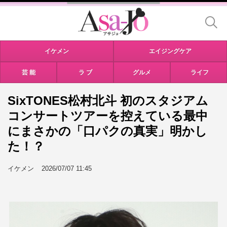
イケメン
エイジングケア
芸 能
ラ ブ
グルメ
ライフ
SixTONES松村北斗 初のスタジアム
コンサートツアーを控えている最中
にまさかの「口パクの真実」明かし
た！？
イケメン
2026/07/07 11:45