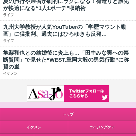
夏の旅行や帰省が劇的にラクになる！荷造りと旅先
が快適になる“1人1ポーチ”収納術
ライフ
九州大学教授が人気YouTuberの「学歴マウント動
画」に猛批判、過去にはひろゆきも反発…
ライフ
亀梨和也との結婚後に炎上も…「田中みな実への禁
断質問」で見せた“WEST.重岡大毅の男気行動”に称
賛の嵐
イケメン
トップ
イケメン
エイジングケア