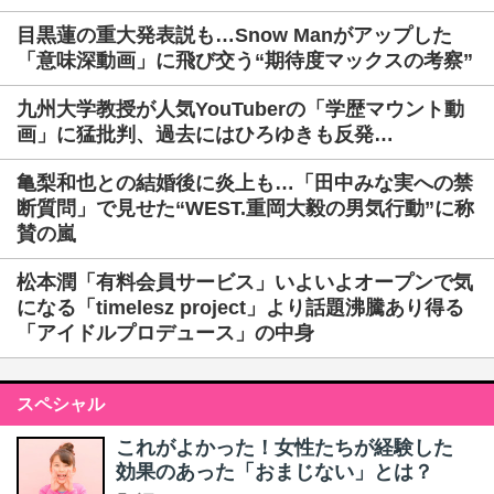
目黒蓮の重大発表説も…Snow Manがアップした
「意味深動画」に飛び交う“期待度マックスの考察”
九州大学教授が人気YouTuberの「学歴マウント動
画」に猛批判、過去にはひろゆきも反発…
亀梨和也との結婚後に炎上も…「田中みな実への禁
断質問」で見せた“WEST.重岡大毅の男気行動”に称
賛の嵐
松本潤「有料会員サービス」いよいよオープンで気
になる「timelesz project」より話題沸騰あり得る
「アイドルプロデュース」の中身
スペシャル
これがよかった！女性たちが経験した
効果のあった「おまじない」とは？