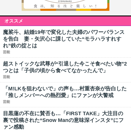
オススメ
魔裟斗、結婚19年で変化した夫婦のパワーバランス
を告白 妻・矢沢心に課していた“モラハラすれす
れ”鉄の掟とは
芸能
超ストイックな武尊が“引退した今こそ食べたい物”2
つとは「子供の頃から食べてなかったんで」
芸能
「M!LKを狙わないで」の声も…村重杏奈が告白した
「推しメンバーへの熱烈愛」にファンが大警戒
芸能
目黒蓮の不在に賛否も…「FIRST TAKE」大注目の
裏で投稿された“Snow Manの意味深インスタ”にフ
ァン感動