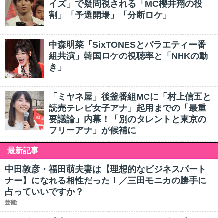
イズ」で疑問視される「MC櫻井翔の役
割」「予選開場」「分断ロケ」
中森明菜「SixTONESとバラエティー番
組共演」韓国ロケの視聴率と「NHKの動
き」
「ミヤネ屋」後釜番組MCに「村上信五と
読売テレビ女子アナ」起用までの「最重
要議論」内幕！「別のタレントと東京の
フリーアナ」が候補に
最新記事
中田敦彦・福田萌夫妻は【理想的なビジネスパート
ナー】になれる相性だった！／三田モニカの勝手に
占っていいですか？
芸能