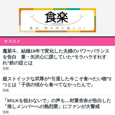
オススメ
魔裟斗、結婚19年で変化した夫婦のパワーバランス
を告白 妻・矢沢心に課していた“モラハラすれす
れ”鉄の掟とは
芸能
超ストイックな武尊が“引退した今こそ食べたい物”2
つとは「子供の頃から食べてなかったんで」
芸能
「M!LKを狙わないで」の声も…村重杏奈が告白した
「推しメンバーへの熱烈愛」にファンが大警戒
芸能