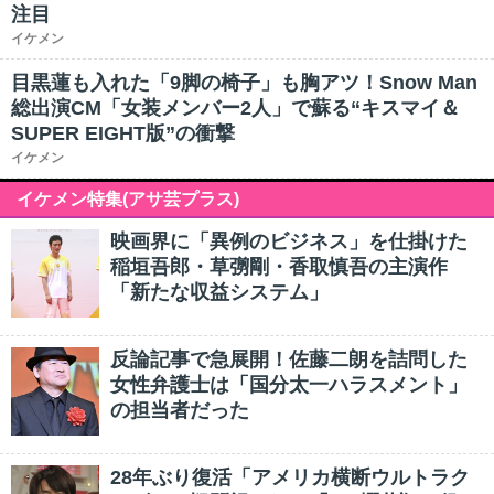
注目
イケメン
目黒蓮も入れた「9脚の椅子」も胸アツ！Snow Man
総出演CM「女装メンバー2人」で蘇る“キスマイ＆
SUPER EIGHT版”の衝撃
イケメン
イケメン特集(アサ芸プラス)
映画界に「異例のビジネス」を仕掛けた
稲垣吾郎・草彅剛・香取慎吾の主演作
「新たな収益システム」
反論記事で急展開！佐藤二朗を詰問した
女性弁護士は「国分太一ハラスメント」
の担当者だった
28年ぶり復活「アメリカ横断ウルトラク