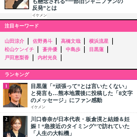
も懸念される“一部旧ジャニファンの
反発”とは
イケメン
注目キーワード
山田涼介
佐野勇斗
高橋文哉
横浜流星
松山ケンイチ
蒼井優
中島歩
目黒蓮
戸田恵梨香
内村光良
ランキング
目黒蓮「“頑張って”とは言いたくない」
1
と発言も…熊本地震後に投稿した「8文字
のメッセージ」にファン感動
イケメン
川口春奈が日本代表・板倉滉と結婚＆妊
2
娠！“急接近のタイミング”で訪れていた
「人生の大転機」