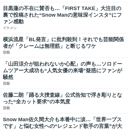
目黒蓮の不在に賛否も…「FIRST TAKE」大注目の
裏で投稿された“Snow Manの意味深インスタ”にフ
ァン感動
イケメン
横浜流星「BL発言」に批判殺到！それでも芸能関係
者が「クレームは無理筋」と断じるワケ
芸能
「山田涼介が狙われないか心配」の声も…ソロドー
ムツアー大成功も“人気女優の来場”疑惑にファンが
騒然
芸能
佐藤二朗「踊る大捜査線」公式告知で浮き彫りとな
った“全カット要求”の本気度
芸能
Snow Man佐久間大介も本番中に涙…「世界一ブス
です」と悩む女性への“レジェンド歌手の言葉”が大