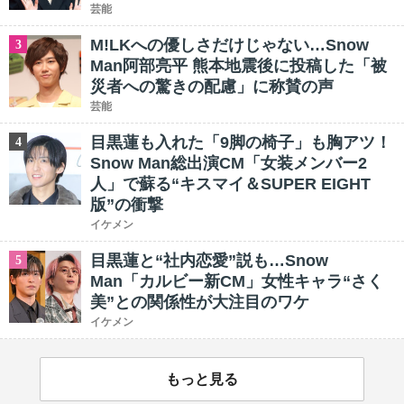
芸能
M!LKへの優しさだけじゃない…Snow
3
Man阿部亮平 熊本地震後に投稿した「被
災者への驚きの配慮」に称賛の声
芸能
目黒蓮も入れた「9脚の椅子」も胸アツ！
4
Snow Man総出演CM「女装メンバー2
人」で蘇る“キスマイ＆SUPER EIGHT
版”の衝撃
イケメン
目黒蓮と“社内恋愛”説も…Snow
5
Man「カルビー新CM」女性キャラ“さく
美”との関係性が大注目のワケ
イケメン
もっと見る