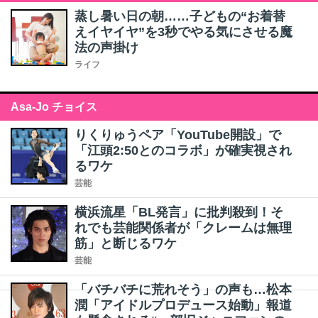
蒸し暑い日の朝……子どもの“お着替
えイヤイヤ”を3秒でやる気にさせる魔
法の声掛け
ライフ
Asa-Jo チョイス
りくりゅうペア「YouTube開設」で
「江頭2:50とのコラボ」が確実視され
るワケ
芸能
横浜流星「BL発言」に批判殺到！そ
れでも芸能関係者が「クレームは無理
筋」と断じるワケ
芸能
「バチバチに荒れそう」の声も…松本
潤「アイドルプロデュース始動」報道