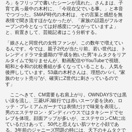
ろ」をフリップで書いたシーンが流れた。さんまは、子
育て真っ最中の木村に、「今現在父でいる事。」と本音
でつづった。SMAP時代の木村は、その言葉と感想を無
表情で聞き流すほかなかったが、「家族の話題がフルオ
ープンの今となっては好感度につながっていますよ」
と、前置きして、芸能記者はこう分析する。
「娘さんと同世代の女性ファンが、この数年で増えてい
るんです。今では、親子2代が当たり前。若い世代は、ト
レンディドラマ全盛期の“平成を抱いた男”キムタクをリア
ルタイムで知りませんが、動画配信やYouTubeで視聴、
昭和と令和の比較番組が多くなっていることも、人気を
後押ししています。53歳の木村さんは、理想のパパ。“家
族のセット売り”が、確実にZ世代に刺さっているので
す」
ここへきて、CM需要も右肩上がり。OWNDAYSでは黒
い涙を流し、三菱UFJ銀行では赤いスーツ姿を決め、ロ
ッテ・プレミアムガーナでは表情だけで味覚を表現し、
男のエステサロン・ダンディハウスではタキシードでセ
レブを体現。顔面アップが多いが、エステサロンCMに出
ているだけあって、50代と思えない肌ツヤと小顔であ
る。3年前のジャニーズ問題の時には、天下のキムタクで