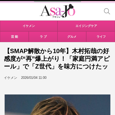
イケメン
エイジングケア
芸 能
ラ ブ
グルメ
ライフ
【SMAP解散から10年】木村拓哉の好
感度が“再”爆上がり！「家庭円満アピ
ール」で「Z世代」を味方につけたッ
イケメン
2026/01/04 11:00