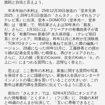
挑戦と自信と言えよう。
年末年始の木村は、25年12月30日放送の「堂本兄弟
2025」と26年1月1日放送の「さんタク」（いずれもフジ
テレビ系）に出演。堂本＝DOMOTO（堂本光一、堂本
剛）は「後輩」で、明石家さんまは30年来の「親友」
だ。さらに、1月3日には、フリーアナの有働由美子が直
撃する「有働Times 新春SP 永久保存版」（テレビ朝日
系）がオンエア。同番組は、昨年11月に木村が主演映画
「TOKYOタクシー」のPRを兼ねて出演した際の編集バ
ージョン。28歳になった00年11月に、工藤静香との授か
り婚の記者会見を開いた模様も、再びオンエアされた。
さらに、2人の娘（長女のCocomi、次女のKoki,=「o」の
上に-=）にまつわる質問にも、忌憚なく答えた。
思えば、ここ数年の木村は、家族に関する質問や写真
を発信することに躊躇がない。家族4人全員がエンターテ
インメントの場に身を置いていることが大きいが、この
数年は家庭円満を意図的に伝えているように思える。
前出の「さんタク」では、02年4月15日にオンエアさ
れた情報番組「とくダネ！」（フジ系）に、29歳の木村
と46歳のさんまが出演して、「互いに尊敬できるとこ