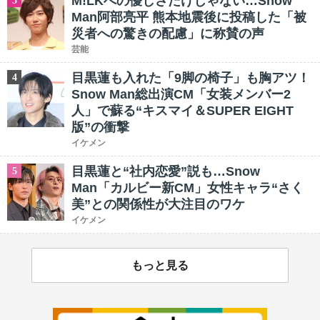
M!LKへの優しさだけじゃない…Snow
3
Man阿部亮平 熊本地震後に投稿した「被
災者への驚きの配慮」に称賛の声
芸能
目黒蓮も入れた「9脚の椅子」も胸アツ！
4
Snow Man総出演CM「女装メンバー2
人」で蘇る“キスマイ＆SUPER EIGHT
版”の衝撃
イケメン
目黒蓮と“社内恋愛”説も…Snow
5
Man「カルビー新CM」女性キャラ“さく
美”との関係性が大注目のワケ
イケメン
もっと見る