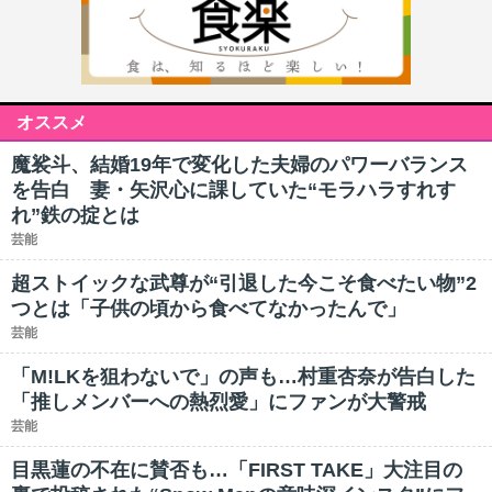
オススメ
魔裟斗、結婚19年で変化した夫婦のパワーバランス
を告白 妻・矢沢心に課していた“モラハラすれす
れ”鉄の掟とは
芸能
超ストイックな武尊が“引退した今こそ食べたい物”2
つとは「子供の頃から食べてなかったんで」
芸能
「M!LKを狙わないで」の声も…村重杏奈が告白した
「推しメンバーへの熱烈愛」にファンが大警戒
芸能
目黒蓮の不在に賛否も…「FIRST TAKE」大注目の