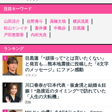
イケメン
注目キーワード
山田涼介
佐野勇斗
高橋文哉
横浜流星
松山ケンイチ
蒼井優
中島歩
目黒蓮
戸田恵梨香
内村光良
ランキング
目黒蓮「“頑張って”とは言いたくない」
1
と発言も…熊本地震後に投稿した「8文字
のメッセージ」にファン感動
イケメン
川口春奈が日本代表・板倉滉と結婚＆妊
2
娠！“急接近のタイミング”で訪れていた
「人生の大転機」
芸能