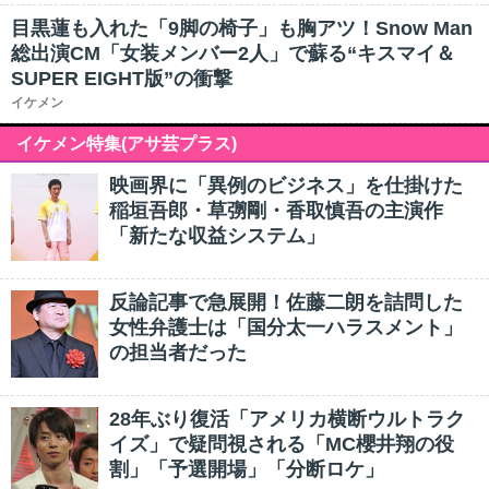
目黒蓮も入れた「9脚の椅子」も胸アツ！Snow Man
総出演CM「女装メンバー2人」で蘇る“キスマイ＆
SUPER EIGHT版”の衝撃
イケメン
イケメン特集(アサ芸プラス)
映画界に「異例のビジネス」を仕掛けた
稲垣吾郎・草彅剛・香取慎吾の主演作
「新たな収益システム」
反論記事で急展開！佐藤二朗を詰問した
女性弁護士は「国分太一ハラスメント」
の担当者だった
28年ぶり復活「アメリカ横断ウルトラク
イズ」で疑問視される「MC櫻井翔の役
割」「予選開場」「分断ロケ」