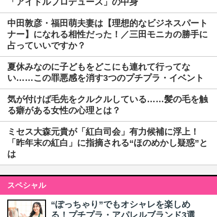
「アイドルプロデュース」の中身
中田敦彦・福田萌夫妻は【理想的なビジネスパート
ナー】になれる相性だった！／三田モニカの勝手に
占っていいですか？
夏休みなのに子どもをどこにも連れて行ってな
い……この罪悪感を消す3つのプチプラ・イベント
気が付けば毛先をクルクルしている……髪の毛を触
る癖がある女性の心理とは？
ミセス大森元貴が「紅白司会」有力候補に浮上！
「昨年末の紅白」に指摘される“ほのめかし疑惑”と
は
スペシャル
“ぽっちゃり”でもオシャレを楽しめ
る！プチプラ・アパレルブランド3選