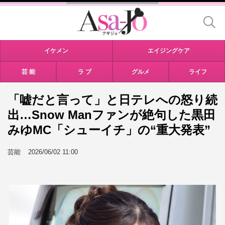
イケメン
エイジングケア
芸 能
ラ ブ
グルメ
ライフ
「嘘だと言って」と日テレへの怒り続
出…Snow Manファンが絶句した黒田
みゆMC「シューイチ」の“重大発表”
芸能
2026/06/02 11:00