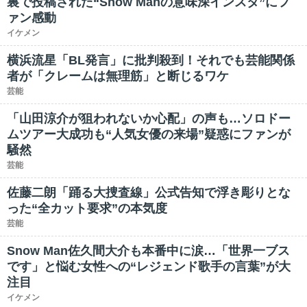
裏で投稿された“Snow Manの意味深インスタ”にフ
ァン感動
イケメン
横浜流星「BL発言」に批判殺到！それでも芸能関係
者が「クレームは無理筋」と断じるワケ
芸能
「山田涼介が狙われないか心配」の声も…ソロドー
ムツアー大成功も“人気女優の来場”疑惑にファンが
騒然
芸能
佐藤二朗「踊る大捜査線」公式告知で浮き彫りとな
った“全カット要求”の本気度
芸能
Snow Man佐久間大介も本番中に涙…「世界一ブス
です」と悩む女性への“レジェンド歌手の言葉”が大
注目
イケメン