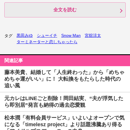
全文を読む
黒田みゆ
シューイチ
Snow Man
宮舘涼太
タグ
ターミネーターと恋しちゃったら
関連記事
藤本美貴、結婚して「人生終わった」から「めちゃ
めちゃ運がいい」に！ 大転換をもたらした時代の
追い風
元カレはLINEごと削除！岡田結実、“夫が浮気した
ら即別居”発言も納得の過去恋愛観
松本潤「有料会員サービス」いよいよオープンで気
になる「timelesz project」より話題沸騰あり得る