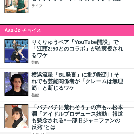
ライフ
Asa-Jo チョイス
りくりゅうペア「YouTube開設」で
「江頭2:50とのコラボ」が確実視され
るワケ
芸能
横浜流星「BL発言」に批判殺到！そ
れでも芸能関係者が「クレームは無理
筋」と断じるワケ
芸能
「バチバチに荒れそう」の声も…松本
潤「アイドルプロデュース始動」報道
も懸念される“一部旧ジャニファンの
反発”とは