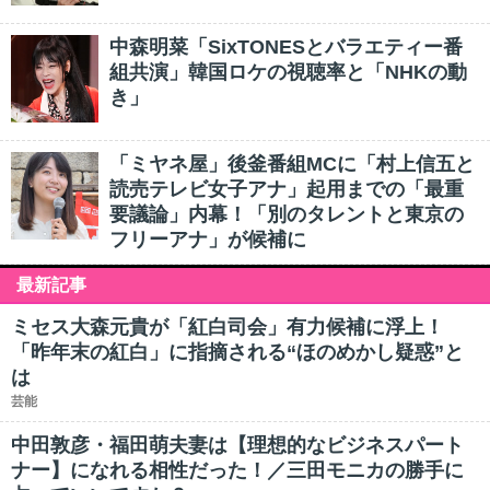
中森明菜「SixTONESとバラエティー番
組共演」韓国ロケの視聴率と「NHKの動
き」
「ミヤネ屋」後釜番組MCに「村上信五と
読売テレビ女子アナ」起用までの「最重
要議論」内幕！「別のタレントと東京の
フリーアナ」が候補に
最新記事
ミセス大森元貴が「紅白司会」有力候補に浮上！
「昨年末の紅白」に指摘される“ほのめかし疑惑”と
は
芸能
中田敦彦・福田萌夫妻は【理想的なビジネスパート
ナー】になれる相性だった！／三田モニカの勝手に