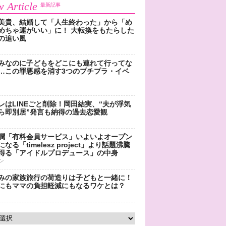
 Article
最新記事
美貴、結婚して「人生終わった」から「め
めちゃ運がいい」に！ 大転換をもたらした
の追い風
みなのに子どもをどこにも連れて行ってな
…この罪悪感を消す3つのプチプラ・イベ
レはLINEごと削除！岡田結実、“夫が浮気
ら即別居”発言も納得の過去恋愛観
潤「有料会員サービス」いよいよオープン
なる「timelesz project」より話題沸騰
得る「アイドルプロデュース」の中身
ン
みの家族旅行の荷造りは子どもと一緒に！
にもママの負担軽減にもなるワケとは？