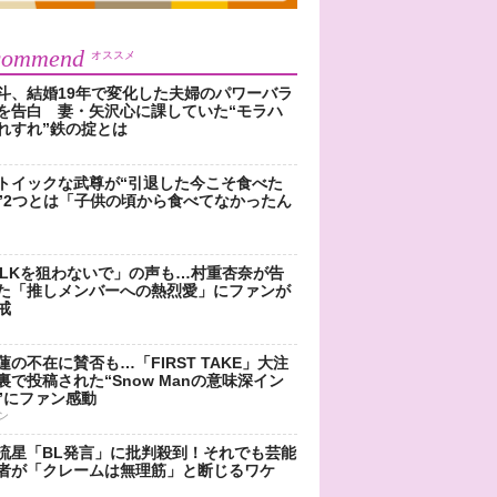
commend
オススメ
斗、結婚19年で変化した夫婦のパワーバラ
を告白 妻・矢沢心に課していた“モラハ
れすれ”鉄の掟とは
トイックな武尊が“引退した今こそ食べた
”2つとは「子供の頃から食べてなかったん
!LKを狙わないで」の声も…村重杏奈が告
た「推しメンバーへの熱烈愛」にファンが
戒
蓮の不在に賛否も…「FIRST TAKE」大注
裏で投稿された“Snow Manの意味深イン
”にファン感動
ン
流星「BL発言」に批判殺到！それでも芸能
者が「クレームは無理筋」と断じるワケ