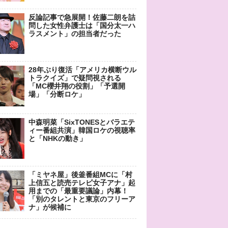
反論記事で急展開！佐藤二朗を詰
問した女性弁護士は「国分太一ハ
ラスメント」の担当者だった
28年ぶり復活「アメリカ横断ウル
トラクイズ」で疑問視される
「MC櫻井翔の役割」「予選開
場」「分断ロケ」
中森明菜「SixTONESとバラエテ
ィー番組共演」韓国ロケの視聴率
と「NHKの動き」
「ミヤネ屋」後釜番組MCに「村
上信五と読売テレビ女子アナ」起
用までの「最重要議論」内幕！
「別のタレントと東京のフリーア
ナ」が候補に