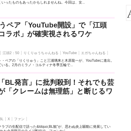
いったものもあったかもしれませんね。今回は、女...
うペア「YouTube開設」で「江頭
とのコラボ」が確実視されるワケ
江頭2：50
りくりゅうちゃんねる
YouTube
エガちゃんねる
・ペアの「りくりゅう」こと三浦璃来と木原龍一が、YouTubeに進出。
いる。2月のミラノ・コルティナ冬季五輪で...
「BL発言」に批判殺到！それでも芸
が「クレームは無理筋」と断じるワ
BL
X
ファン
ラブの生配信で語った&ldquo;BL観”が、思わぬ炎上騒動に発展してい