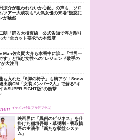
田涼介が狙われないか心配」の声も…ソロ
ムツアー大成功も“人気女優の来場”疑惑に
ンが騒然
二朗「踊る大捜査線」公式告知で浮き彫り
った“全カット要求”の本気度
ow Man佐久間大介も本番中に涙…「世界一
です」と悩む女性への“レジェンド歌手の
”が大注目
ン
蓮も入れた「9脚の椅子」も胸アツ！Snow
n総出演CM「女装メンバー2人」で蘇る“キ
＆SUPER EIGHT版”の衝撃
ン
men
イケメン特集(アサ芸プラス)
映画界に「異例のビジネス」を仕
掛けた稲垣吾郎・草彅剛・香取慎
吾の主演作「新たな収益システ
ム」