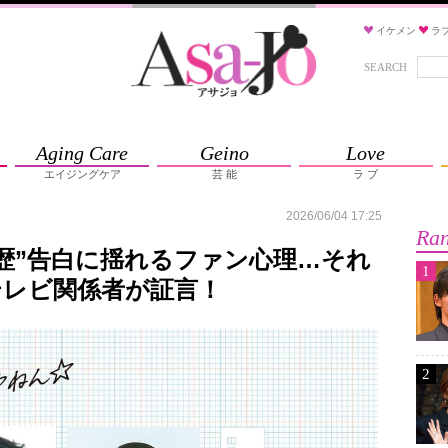
イケメン
ラ
SEARCH
Aging Care
Geino
Love
エイジングケア
芸 能
ラ ブ
2026/06/04 17:25
Ran
歴”告白に揺れるファン心理…それ
1
テレビ関係者が証言！
2