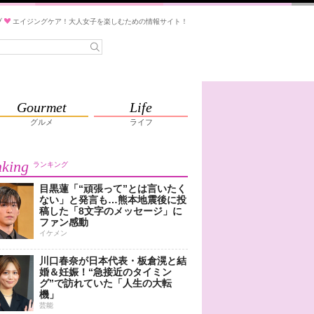
ブ
エイジングケア！大人女子を楽しむための情報サイト！
Gourmet
Life
グルメ
ライフ
king
ランキング
目黒蓮「“頑張って”とは言いたく
ない」と発言も…熊本地震後に投
稿した「8文字のメッセージ」に
ファン感動
イケメン
川口春奈が日本代表・板倉滉と結
婚＆妊娠！“急接近のタイミン
グ”で訪れていた「人生の大転
機」
芸能