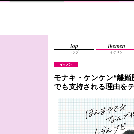
Top
Ikemen
トップ
イケメン
イケメン
モナキ・ケンケン“離婚
でも支持される理由を