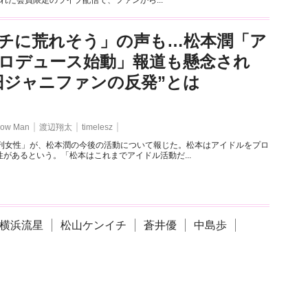
れた会員限定のライブ配信で、ファンから...
チに荒れそう」の声も…松本潤「ア
ロデュース始動」報道も懸念され
旧ジャニファンの反発”とは
ow Man
渡辺翔太
timelesz
週刊女性」が、松本潤の今後の活動について報じた。松本はアイドルをプロ
があるという。「松本はこれまでアイドル活動だ...
横浜流星
松山ケンイチ
蒼井優
中島歩