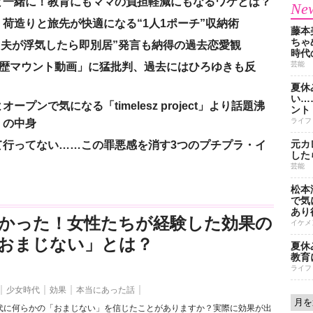
と一緒に！教育にもママの負担軽減にもなるワケとは？
New
荷造りと旅先が快適になる“1人1ポーチ”収納術
藤本
ちゃ
、“夫が浮気したら即別居”発言も納得の過去恋愛観
時代
芸能
「学歴マウント動画」に猛批判、過去にはひろゆきも反
夏休
い…
ンで気になる「timelesz project」より話題沸
ント
ライフ
」の中身
元カ
て行ってない……この罪悪感を消す3つのプチプラ・イ
した
芸能
松本
で気に
あり
かった！女性たちが経験した効果の
イケメ
おまじない」とは？
夏休
教育
ライフ
少女時代
効果
本当にあった話
代に何らかの「おまじない」を信じたことがありますか？実際に効果が出