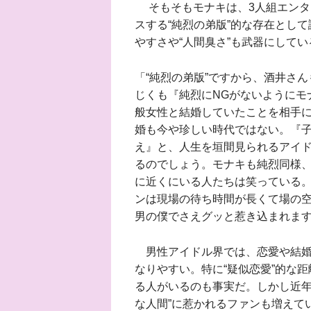
そもそもモナキは、3人組エンタメ
スする“純烈の弟版”的な存在とし
やすさや“人間臭さ”も武器にして
「“純烈の弟版”ですから、酒井さ
じくも『純烈にNGがないようにモ
般女性と結婚していたことを相手
婚も今や珍しい時代ではない。『
え』と、人生を垣間見られるアイド
るのでしょう。モナキも純烈同様
に近くにいる人たちは笑っている。
ンは現場の待ち時間が長くて場の
男の僕でさえグッと惹き込まれま
男性アイドル界では、恋愛や結婚
なりやすい。特に“疑似恋愛”的な
る人がいるのも事実だ。しかし近年
な人間”に惹かれるファンも増えて