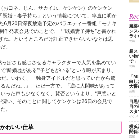
おヨネ、じん、サカイJr.、ケンケン）のケンケン
Re
う「既婚・妻子持ち」という情報について、率直に明か
れた6月20日深夜放送予定のバラエティー番組「モナキ
魔裟
ンス
の制作発表会見でのことで、「“既婚妻子持ち”と書かれ
ラす
ですね。というところだけ訂正できたらいいなとは思
芸能
のだ。
超ス
い物
で」
っぽさも感じさせるキャラクターで人気を集めてい
芸能
で“離婚歴がある”“子どもがいる”という噂が広まり、
「M
のだ。いわく、「独身アイドルだと思っていたから驚
白し
てるんだね…」。ただ一方で、「逆に人間味があって
大警
芸能
いった声も少なくなく、賛否というより、“戸惑いと
が漂い、そのことに関してケンケンは26日の会見で
目黒
目の
った。
スタ
イケメ
横浜
かわいい仕草
関係
芸能