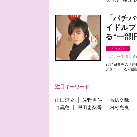
る。7月下旬に行わ
「バチバ
イドルプ
る“一部
イケメン
タグ
松本潤
Sn
8月4日発売の「
デュースする可能性
注目キーワード
山田涼介
佐野勇斗
高橋文哉
目黒蓮
戸田恵梨香
内村光良