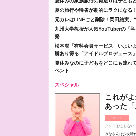
夏休みの家族旅行の荷造りは子ども
夏の旅行や帰省が劇的にラクになる！
元カレはLINEごと削除！岡田結実
九州大学教授が人気YouTuberの
発…
松本潤「有料会員サービス」いよいよオープ
騰あり得る「アイドルプロデュース
夏休みなのに子どもをどこにも連れ
ベント
スペシャル
これがよ
あった「
ライフ
タグ
おまじない
みなさんは少女時