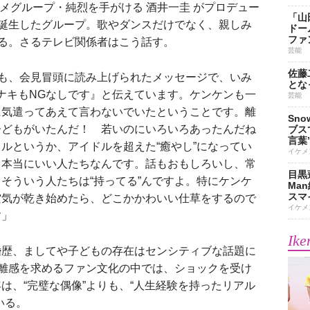
グループ・純烈を手がける 酒井一圭 がプロデュー
「山
て誕生したグループ。歌やダンスだけでなく、親しみ
ドー
ファ
いる。さるテレビ関係者はこう話す。
芸能
佐藤
んも、会見冒頭に読み上げられたメッセージで、いみ
とな
ナキもNGなしです』と伝えています。ケンケンも一
芸能
に気遣ってあえて言わないでいたということです。離
Sn
子どもがいたんだ！ 若いのにいろいろあったんだね
ブス
言葉
ルというか、アイドルを超えた“癒やし”になってい
イケメ
、本当にいい人たちなんです。話もおもしろいし、常
目黒
そういう人たちは“持ってる”んですよ。特にケンケ
Ma
スマイ
空気が乾き始めたら、どこかかわいい仕草をするので
イケメ
す」
Ike
歴、ましてや子どもの存在はセンシティブな話題に
距離感を求めるファン文化の中では、ショックを受け
は、“完璧な偶像”よりも、“人生経験を持ったリアル
いる。