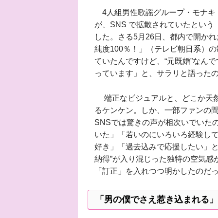
4人組男性歌謡グループ・モナキ（
が、SNS で拡散されていたとい
した。さる5月26日、都内で開か
純度100％！」（テレビ朝日系）
ていたんですけど、“元既婚”なん
っています」と、サラリと語った
端正なビジュアルと、どこか天然
るケンケン。しか、一部ファンの間
SNSでは驚きの声が相次いでいた
いた」「若いのにいろいろ経験し
好き」「過去込みで応援したい」と
納得”が入り混じった独特の空気感
「訂正」を入れつつ明かしたのだ
「男の僕でさえ惹き込まれる」