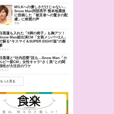
M!LKへの優しさだけじゃない…
Snow Man阿部亮平 熊本地震後
に投稿した「被災者への驚きの配
慮」に称賛の声
芸能
目黒蓮も入れた「9脚の椅子」も胸アツ！
Snow Man総出演CM「女装メンバー2人」
で蘇る“キスマイ＆SUPER EIGHT版”の衝
撃
イケメン
目黒蓮と“社内恋愛”説も…Snow Man「カ
ルビー新CM」女性キャラ“さく美”との関
係性が大注目のワケ
イケメン
もっと見る