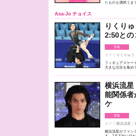
たものも偶然うまく
Asa-Jo チョイス
りくりゅ
2:50
芸能
タグ
りくりゅう
フィギュアスケート
大きな注目を集めて
横浜流星
能関係者
ケ
芸能
タグ
横浜流星
横浜流星がファンク