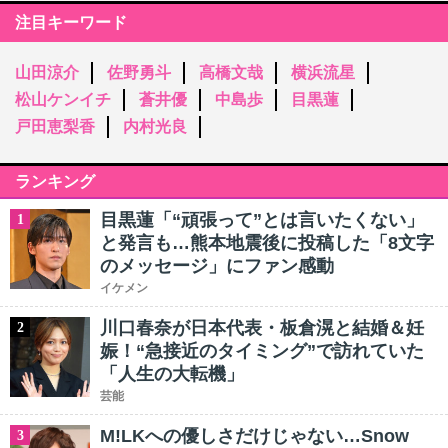
注目キーワード
山田涼介
佐野勇斗
高橋文哉
横浜流星
松山ケンイチ
蒼井優
中島歩
目黒蓮
戸田恵梨香
内村光良
ランキング
目黒蓮「“頑張って”とは言いたくない」
1
と発言も…熊本地震後に投稿した「8文字
のメッセージ」にファン感動
イケメン
川口春奈が日本代表・板倉滉と結婚＆妊
2
娠！“急接近のタイミング”で訪れていた
「人生の大転機」
芸能
M!LKへの優しさだけじゃない…Snow
3