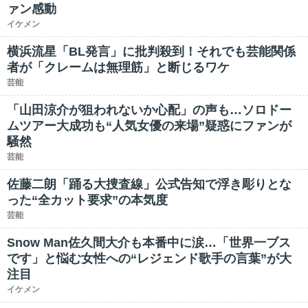
ァン感動
イケメン
横浜流星「BL発言」に批判殺到！それでも芸能関係
者が「クレームは無理筋」と断じるワケ
芸能
「山田涼介が狙われないか心配」の声も…ソロドー
ムツアー大成功も“人気女優の来場”疑惑にファンが
騒然
芸能
佐藤二朗「踊る大捜査線」公式告知で浮き彫りとな
った“全カット要求”の本気度
芸能
Snow Man佐久間大介も本番中に涙…「世界一ブス
です」と悩む女性への“レジェンド歌手の言葉”が大
注目
イケメン