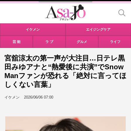
イケメン
エイジングケア
芸 能
ラ ブ
グルメ
ライフ
宮舘涼太の第一声が大注目…日テレ黒
田みゆアナと“熱愛後に共演”でSnow
Manファンが恐れる「絶対に言ってほ
しくない言葉」
イケメン
2026/06/06 07:00