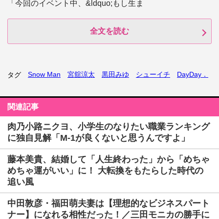
「今回のイベント中、&ldquo;もし生ま
全文を読む
Snow Man
宮舘涼太
黒田みゆ
シューイチ
DayDay．
タグ
関連記事
肉乃小路ニクヨ、小学生のなりたい職業ランキング
に独自見解「M-1が良くないと思うんですよ」
藤本美貴、結婚して「人生終わった」から「めちゃ
めちゃ運がいい」に！ 大転換をもたらした時代の
追い風
中田敦彦・福田萌夫妻は【理想的なビジネスパート
ナー】になれる相性だった！／三田モニカの勝手に