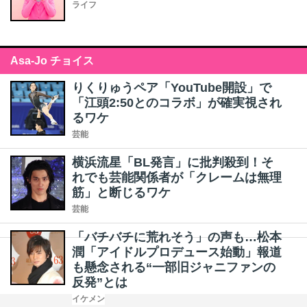
ライフ
Asa-Jo チョイス
りくりゅうペア「YouTube開設」で
「江頭2:50とのコラボ」が確実視され
るワケ
芸能
横浜流星「BL発言」に批判殺到！そ
れでも芸能関係者が「クレームは無理
筋」と断じるワケ
芸能
「バチバチに荒れそう」の声も…松本
潤「アイドルプロデュース始動」報道
も懸念される“一部旧ジャニファンの
反発”とは
イケメン