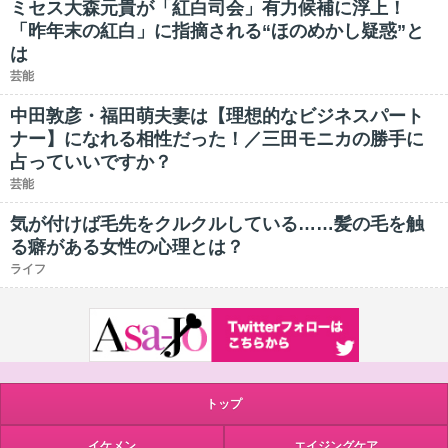
ミセス大森元貴が「紅白司会」有力候補に浮上！
「昨年末の紅白」に指摘される“ほのめかし疑惑”と
は
芸能
中田敦彦・福田萌夫妻は【理想的なビジネスパート
ナー】になれる相性だった！／三田モニカの勝手に
占っていいですか？
芸能
気が付けば毛先をクルクルしている……髪の毛を触
る癖がある女性の心理とは？
ライフ
トップ
イケメン
エイジングケア