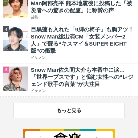
Man阿部亮平 熊本地震後に投稿した「被
災者への驚きの配慮」に称賛の声
芸能
目黒蓮も入れた「9脚の椅子」も胸アツ！
4
Snow Man総出演CM「女装メンバー2
人」で蘇る“キスマイ＆SUPER EIGHT
版”の衝撃
イケメン
Snow Man佐久間大介も本番中に涙…
5
「世界一ブスです」と悩む女性への“レジ
ェンド歌手の言葉”が大注目
イケメン
もっと見る