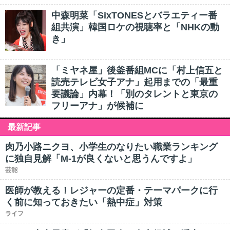
中森明菜「SixTONESとバラエティー番
組共演」韓国ロケの視聴率と「NHKの動
き」
「ミヤネ屋」後釜番組MCに「村上信五と
読売テレビ女子アナ」起用までの「最重
要議論」内幕！「別のタレントと東京の
フリーアナ」が候補に
最新記事
肉乃小路ニクヨ、小学生のなりたい職業ランキング
に独自見解「M-1が良くないと思うんですよ」
芸能
医師が教える！レジャーの定番・テーマパークに行
く前に知っておきたい「熱中症」対策
ライフ