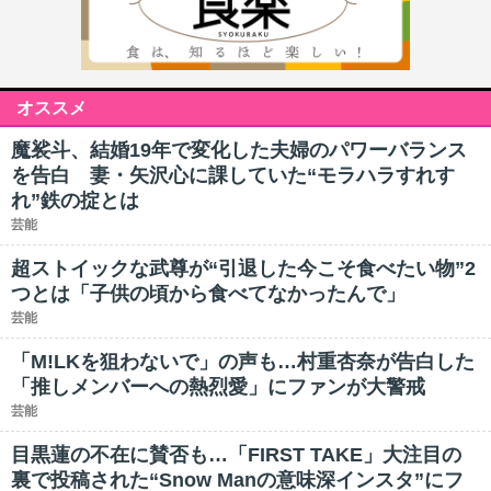
オススメ
魔裟斗、結婚19年で変化した夫婦のパワーバランス
を告白 妻・矢沢心に課していた“モラハラすれす
れ”鉄の掟とは
芸能
超ストイックな武尊が“引退した今こそ食べたい物”2
つとは「子供の頃から食べてなかったんで」
芸能
「M!LKを狙わないで」の声も…村重杏奈が告白した
「推しメンバーへの熱烈愛」にファンが大警戒
芸能
目黒蓮の不在に賛否も…「FIRST TAKE」大注目の
裏で投稿された“Snow Manの意味深インスタ”にフ