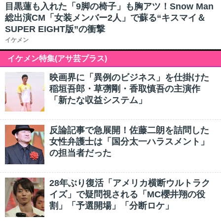
目黒蓮も入れた「9脚の椅子」も胸アツ！Snow Man
総出演CM「女装メンバー2人」で蘇る“キスマイ＆
SUPER EIGHT版”の衝撃
イケメン
イケメン特集(アサ芸プラス)
映画界に「異例のビジネス」を仕掛けた
稲垣吾郎・草彅剛・香取慎吾の主演作
「新たな収益システム」
反論記事で急展開！佐藤二朗を詰問した
女性弁護士は「国分太一ハラスメント」
の担当者だった
28年ぶり復活「アメリカ横断ウルトラク
イズ」で疑問視される「MC櫻井翔の役
割」「予選開場」「分断ロケ」