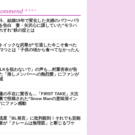
commend
オススメ
斗、結婚19年で変化した夫婦のパワーバラ
を告白 妻・矢沢心に課していた“モラハ
れすれ”鉄の掟とは
トイックな武尊が“引退した今こそ食べた
”2つとは「子供の頃から食べてなかったん
!LKを狙わないで」の声も…村重杏奈が告
た「推しメンバーへの熱烈愛」にファンが
戒
蓮の不在に賛否も…「FIRST TAKE」大注
裏で投稿された“Snow Manの意味深イン
”にファン感動
ン
流星「BL発言」に批判殺到！それでも芸能
者が「クレームは無理筋」と断じるワケ