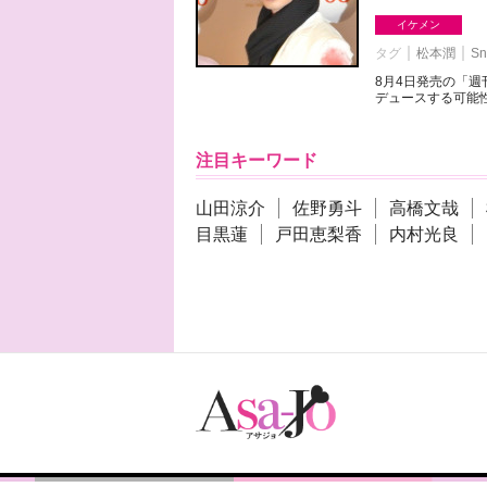
イケメン
タグ
松本潤
Sn
8月4日発売の「
デュースする可能性
注目キーワード
山田涼介
佐野勇斗
高橋文哉
目黒蓮
戸田恵梨香
内村光良