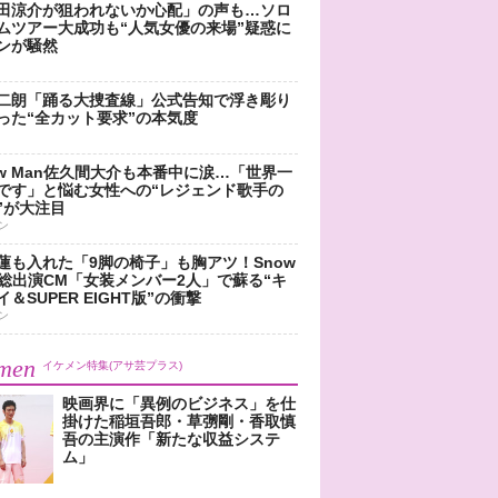
田涼介が狙われないか心配」の声も…ソロ
ムツアー大成功も“人気女優の来場”疑惑に
ンが騒然
二朗「踊る大捜査線」公式告知で浮き彫り
った“全カット要求”の本気度
ow Man佐久間大介も本番中に涙…「世界一
です」と悩む女性への“レジェンド歌手の
”が大注目
ン
蓮も入れた「9脚の椅子」も胸アツ！Snow
n総出演CM「女装メンバー2人」で蘇る“キ
＆SUPER EIGHT版”の衝撃
ン
men
イケメン特集(アサ芸プラス)
映画界に「異例のビジネス」を仕
掛けた稲垣吾郎・草彅剛・香取慎
吾の主演作「新たな収益システ
ム」