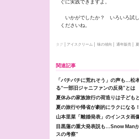
ぐに実践できますよ。
いかがでしたか？ いろいろ試し
くださいね。
タグ
アイスクリーム
味の傾向
通年販売
関連記事
「バチバチに荒れそう」の声も…松
る“一部旧ジャニファンの反発”とは
夏休みの家族旅行の荷造りは子ども
夏の旅行や帰省が劇的にラクになる！
山本里菜「離婚発表」のインスタ画像
目黒蓮の重大発表説も…Snow Ma
スの考察”