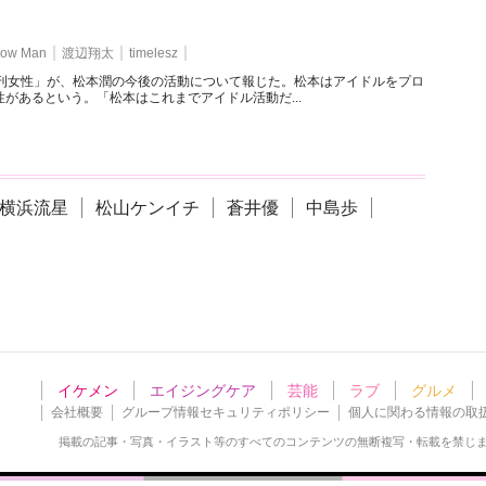
ow Man
渡辺翔太
timelesz
週刊女性」が、松本潤の今後の活動について報じた。松本はアイドルをプロ
があるという。「松本はこれまでアイドル活動だ...
横浜流星
松山ケンイチ
蒼井優
中島歩
イケメン
エイジングケア
芸能
ラブ
グルメ
会社概要
グループ情報セキュリティポリシー
個人に関わる情報の取
掲載の記事・写真・イラスト等の
すべてのコンテンツの無断複写・転載を禁じ