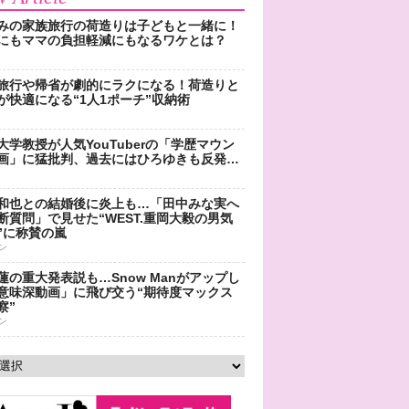
みの家族旅行の荷造りは子どもと一緒に！
にもママの負担軽減にもなるワケとは？
旅行や帰省が劇的にラクになる！荷造りと
が快適になる“1人1ポーチ”収納術
大学教授が人気YouTuberの「学歴マウン
画」に猛批判、過去にはひろゆきも反発…
和也との結婚後に炎上も…「田中みな実へ
断質問」で見せた“WEST.重岡大毅の男気
”に称賛の嵐
ン
蓮の重大発表説も…Snow Manがアップし
意味深動画」に飛び交う“期待度マックス
察”
ン