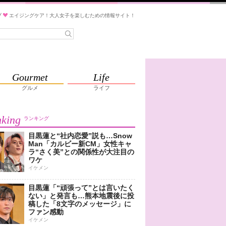
ブ
エイジングケア！大人女子を楽しむための情報サイト！
Gourmet
Life
グルメ
ライフ
king
ランキング
目黒蓮と“社内恋愛”説も…Snow
Man「カルビー新CM」女性キャ
ラ“さく美”との関係性が大注目の
ワケ
イケメン
目黒蓮「“頑張って”とは言いたく
ない」と発言も…熊本地震後に投
稿した「8文字のメッセージ」に
ファン感動
イケメン