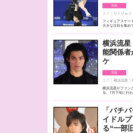
芸能
タグ
りくりゅう
フィギュアスケート
大きな注目を集めて
横浜流星
能関係者
ケ
芸能
タグ
横浜流星
横浜流星がファンク
る。7月下旬に行わ
「バチバ
イドルプ
る“一部