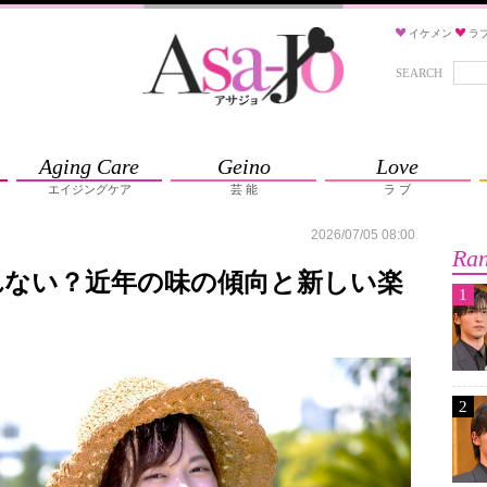
イケメン
ラ
SEARCH
Aging Care
Geino
Love
エイジングケア
芸 能
ラ ブ
2026/07/05 08:00
Ran
れない？近年の味の傾向と新しい楽
1
2