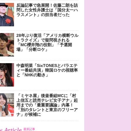
反論記事で急展開！佐藤二朗を詰
問した女性弁護士は「国分太一ハ
ラスメント」の担当者だった
28年ぶり復活「アメリカ横断ウル
トラクイズ」で疑問視される
「MC櫻井翔の役割」「予選開
場」「分断ロケ」
中森明菜「SixTONESとバラエテ
ィー番組共演」韓国ロケの視聴率
と「NHKの動き」
「ミヤネ屋」後釜番組MCに「村
上信五と読売テレビ女子アナ」起
用までの「最重要議論」内幕！
「別のタレントと東京のフリーア
ナ」が候補に
 Article
最新記事