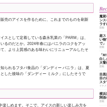
Re
魔裟
販売のアイスを作るために、これまでのものを刷新
ンス
ラす
芸能
超ス
イスとして定着している森永乳業の「PARM」は、
い物
で」
いるのだとか。2024年春にはバニラのコクをアッ
芸能
めて、より上質感のある味わいにリニューアルしたそ
「M
白し
大警
芸能
知られるフタバ食品の「ダンディー バニラ」は、夏
とした後味の「ダンディー ミルク」にしたそうで
目黒
目の
スタ
イケメ
横浜
関係
芸能
中楽しめます。そこで、アイスの新しい楽しみ方を