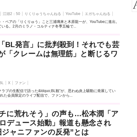
江頭2：50
りくりゅうちゃんねる
YouTube
エガちゃんねる
・ペアの「りくりゅう」こと三浦璃来と木原龍一が、YouTubeに進出。
いる。2月のミラノ・コルティナ冬季五輪で...
「BL発言」に批判殺到！それでも芸
が「クレームは無理筋」と断じるワ
BL
X
ファン
ラブの生配信で語った&ldquo;BL観”が、思わぬ炎上騒動に発展してい
れた会員限定のライブ配信で、ファンから...
チに荒れそう」の声も…松本潤「ア
ロデュース始動」報道も懸念され
旧ジャニファンの反発”とは