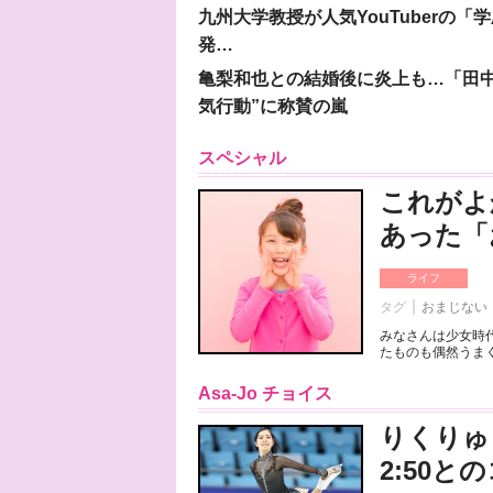
九州大学教授が人気YouTuberの
発…
亀梨和也との結婚後に炎上も…「田中
気行動”に称賛の嵐
スペシャル
これがよ
あった「
ライフ
タグ
おまじない
みなさんは少女時
たものも偶然うまく
Asa-Jo チョイス
りくりゅ
2:50