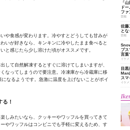
「山
ドー
ファ
芸能
佐藤
とな
いや食感が変わります。冷やすとどうしても甘みが
芸能
味わいが好きなら、キンキンに冷やしたまま食べると
Sn
ブス
ないと感じたら少し溶けた頃がオススメです。
言葉
イケメ
出して自然解凍するとすぐに溶けてしまいますが、
目黒
なくなってしまうので要注意。冷凍庫から冷蔵庫に移
Ma
スマイ
べ頃になるようです。急激に温度を上げないことがポイ
イケメ
Ike
する！
楽しみたいなら、クッキーやワッフルを買ってきて
キーやワッフルはコンビニでも手軽に変えるため、す