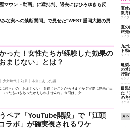
「学歴マウント動画」に猛批判、過去にはひろゆきも反
夏休
教育
ライフ
みな実への禁断質問」で見せた“WEST.重岡大毅の男
夏の
旅先
ライフ
九州
ト動
かった！女性たちが経験した効果の
ライフ
おまじない」とは？
亀梨
の禁
行動
イケメ
少女時代
効果
本当にあった話
目黒
代に何らかの「おまじない」を信じたことがありますか？実際に効果が出
た「
いったものもあったかもしれませんね。今回は、女...
の考
イケメ
うペア「YouTube開設」で「江頭
とのコラボ」が確実視されるワケ