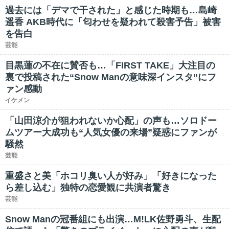
過去には「デマで干された」と感じた時期も…島崎
遥香 AKB時代に「匂わせを疑われて殺害予告」被害
を告白
芸能
目黒蓮の不在に賛否も…「FIRST TAKE」大注目の
裏で投稿された“Snow Manの意味深インスタ”にフ
ァン感動
イケメン
「山田涼介が狙われないか心配」の声も…ソロドー
ムツアー大成功も“人気女優の来場”疑惑にファンが
騒然
芸能
重盛さと美「ホコリ臭い人が好み」「好きになった
ら差し込む」独特の恋愛観に共演者驚き
芸能
Snow Manの冠番組にも出演…M!LK佐野勇斗、生配