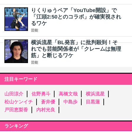
りくりゅうペア「YouTube開設」で
「江頭2:50とのコラボ」が確実視され
るワケ
芸能
横浜流星「BL発言」に批判殺到！そ
れでも芸能関係者が「クレームは無理
筋」と断じるワケ
芸能
注目キーワード
山田涼介
佐野勇斗
高橋文哉
横浜流星
松山ケンイチ
蒼井優
中島歩
目黒蓮
戸田恵梨香
内村光良
ランキング