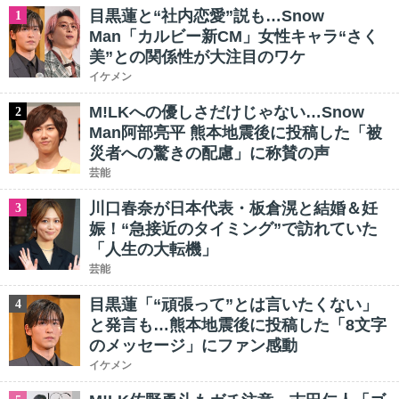
目黒蓮と“社内恋愛”説も…Snow
1
Man「カルビー新CM」女性キャラ“さく
美”との関係性が大注目のワケ
イケメン
M!LKへの優しさだけじゃない…Snow
2
Man阿部亮平 熊本地震後に投稿した「被
災者への驚きの配慮」に称賛の声
芸能
川口春奈が日本代表・板倉滉と結婚＆妊
3
娠！“急接近のタイミング”で訪れていた
「人生の大転機」
芸能
目黒蓮「“頑張って”とは言いたくない」
4
と発言も…熊本地震後に投稿した「8文字
のメッセージ」にファン感動
イケメン