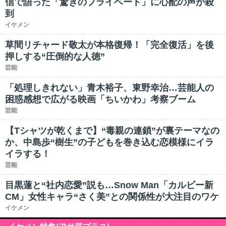
信で語った「驚きのプライベート」に心配の声が殺
到
イケメン
草間リチャード敬太が本格復帰！「完全復活」を後
押しする“圧倒的な人徳”
芸能
「処理しきれない」青木裕子、東野幸治…芸能人の
困惑感想で広がる映画「ちいかわ」考察ブーム
芸能
【Tシャツが乾くまで】“毒親の連鎖”が裏テーマなの
か、中島歩“樹生”の子どもを巻き込む恋模様にイラ
イラする！
芸能
目黒蓮と“社内恋愛”説も…Snow Man「カルビー新
CM」女性キャラ“さく美”との関係性が大注目のワケ
イケメン