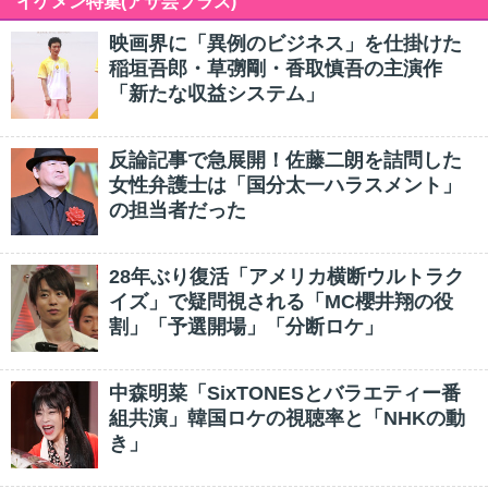
イケメン特集(アサ芸プラス)
映画界に「異例のビジネス」を仕掛けた
稲垣吾郎・草彅剛・香取慎吾の主演作
「新たな収益システム」
反論記事で急展開！佐藤二朗を詰問した
女性弁護士は「国分太一ハラスメント」
の担当者だった
28年ぶり復活「アメリカ横断ウルトラク
イズ」で疑問視される「MC櫻井翔の役
割」「予選開場」「分断ロケ」
中森明菜「SixTONESとバラエティー番
組共演」韓国ロケの視聴率と「NHKの動
き」