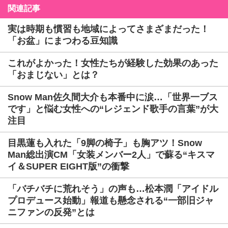
関連記事
実は時期も慣習も地域によってさまざまだった！
「お盆」にまつわる豆知識
これがよかった！女性たちが経験した効果のあった
「おまじない」とは？
Snow Man佐久間大介も本番中に涙…「世界一ブス
です」と悩む女性への“レジェンド歌手の言葉”が大
注目
目黒蓮も入れた「9脚の椅子」も胸アツ！Snow
Man総出演CM「女装メンバー2人」で蘇る“キスマ
イ＆SUPER EIGHT版”の衝撃
「バチバチに荒れそう」の声も…松本潤「アイドル
プロデュース始動」報道も懸念される“一部旧ジャ
ニファンの反発”とは