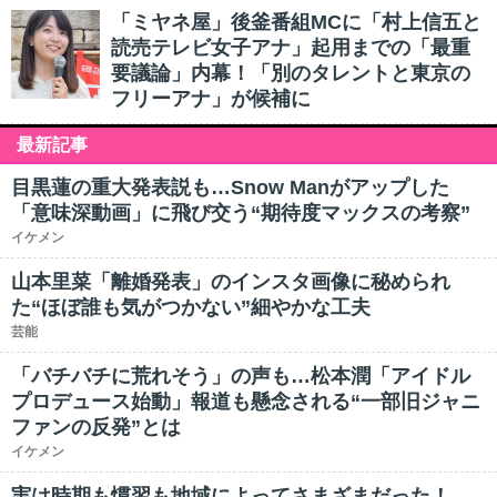
「ミヤネ屋」後釜番組MCに「村上信五と
読売テレビ女子アナ」起用までの「最重
要議論」内幕！「別のタレントと東京の
フリーアナ」が候補に
最新記事
目黒蓮の重大発表説も…Snow Manがアップした
「意味深動画」に飛び交う“期待度マックスの考察”
イケメン
山本里菜「離婚発表」のインスタ画像に秘められ
た“ほぼ誰も気がつかない”細やかな工夫
芸能
「バチバチに荒れそう」の声も…松本潤「アイドル
プロデュース始動」報道も懸念される“一部旧ジャニ
ファンの反発”とは
イケメン
実は時期も慣習も地域によってさまざまだった！