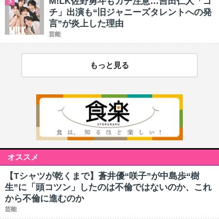
M!LK佐野勇斗もガチ注意…吉田仁人「ゴ
5
チ」出演も“旧ジャニーズタレントへの発
言”が炎上した理由
芸能
もっと見る
オススメ
【Tシャツが乾くまで】蒼井優“咲子”が中島歩“樹
生”に「頭コツン」したのは不倫ではないのか、これ
から不倫に進むのか
芸能