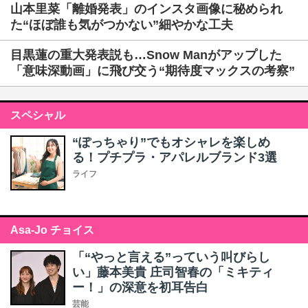
山本里菜「離婚発表」のインスタ画像に秘められ
た“ほぼ誰も気がつかない”細やかな工夫
目黒蓮の重大発表説も…Snow Manがアップした
「意味深動画」に飛び交う“期待度マックスの考察”
スペシャル
“ぽっちゃり”でもオシャレを楽しめ
る！プチプラ・アパレルブランド3選
ライフ
Asa-Jo チョイス
「“やっと言える”っていう叫びらし
い」藤本美貴 庄司智春の「ミキティ
ー！」の深意を初耳告白
芸能