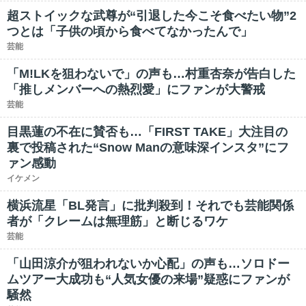
超ストイックな武尊が“引退した今こそ食べたい物”2
つとは「子供の頃から食べてなかったんで」
芸能
「M!LKを狙わないで」の声も…村重杏奈が告白した
「推しメンバーへの熱烈愛」にファンが大警戒
芸能
目黒蓮の不在に賛否も…「FIRST TAKE」大注目の
裏で投稿された“Snow Manの意味深インスタ”にフ
ァン感動
イケメン
横浜流星「BL発言」に批判殺到！それでも芸能関係
者が「クレームは無理筋」と断じるワケ
芸能
「山田涼介が狙われないか心配」の声も…ソロドー
ムツアー大成功も“人気女優の来場”疑惑にファンが
騒然