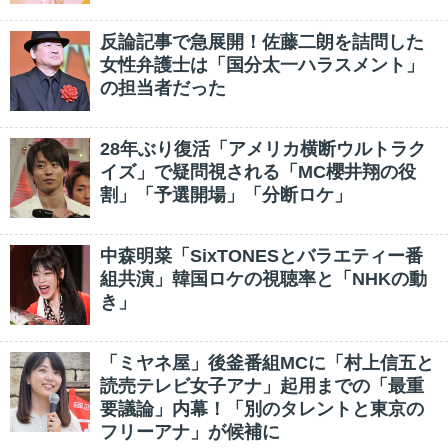
反論記事で急展開！佐藤二朗を詰問した
女性弁護士は「国分太一ハラスメント」
の担当者だった
28年ぶり復活「アメリカ横断ウルトラク
イズ」で疑問視される「MC櫻井翔の役
割」「予選開場」「分断ロケ」
中森明菜「SixTONESとバラエティー番
組共演」韓国ロケの視聴率と「NHKの動
き」
「ミヤネ屋」後釜番組MCに「村上信五と
読売テレビ女子アナ」起用までの「最重
要議論」内幕！「別のタレントと東京の
フリーアナ」が候補に