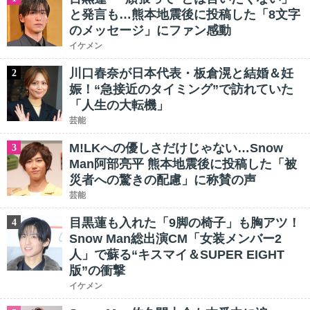
と発言も…熊本地震後に投稿した「8文字
のメッセージ」にファン感動
イケメン
川口春奈が日本代表・板倉滉と結婚＆妊
2
娠！“急接近のタイミング”で訪れていた
「人生の大転機」
芸能
M!LKへの優しさだけじゃない…Snow
3
Man阿部亮平 熊本地震後に投稿した「被
災者への驚きの配慮」に称賛の声
芸能
目黒蓮も入れた「9脚の椅子」も胸アツ！
4
Snow Man総出演CM「女装メンバー2
人」で蘇る“キスマイ＆SUPER EIGHT
版”の衝撃
イケメン