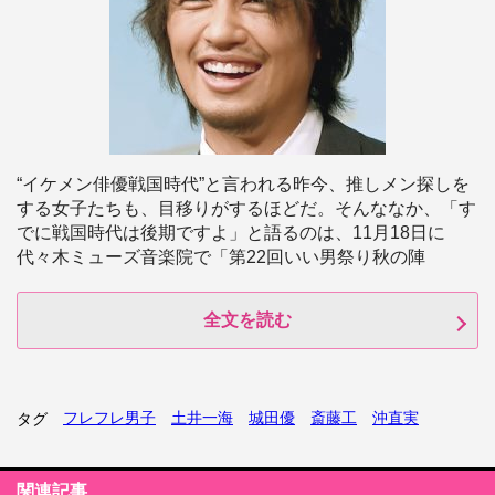
“イケメン俳優戦国時代”と言われる昨今、推しメン探しを
する女子たちも、目移りがするほどだ。そんななか、「す
でに戦国時代は後期ですよ」と語るのは、11月18日に
代々木ミューズ音楽院で「第22回いい男祭り秋の陣
全文を読む
フレフレ男子
土井一海
城田優
斎藤工
沖直実
タグ
関連記事