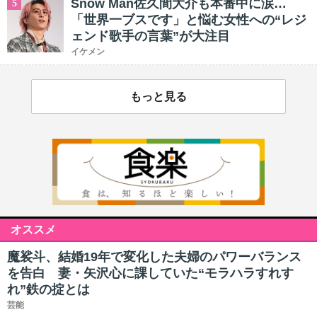
Snow Man佐久間大介も本番中に涙…
5
「世界一ブスです」と悩む女性への“レジ
ェンド歌手の言葉”が大注目
イケメン
もっと見る
オススメ
魔裟斗、結婚19年で変化した夫婦のパワーバランス
を告白 妻・矢沢心に課していた“モラハラすれす
れ”鉄の掟とは
芸能