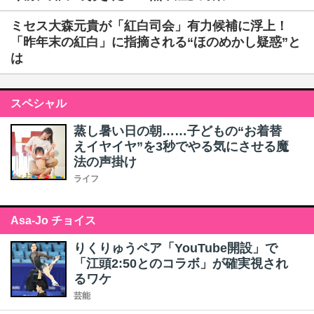
ミセス大森元貴が「紅白司会」有力候補に浮上！
「昨年末の紅白」に指摘される“ほのめかし疑惑”と
は
スペシャル
蒸し暑い日の朝……子どもの“お着替
えイヤイヤ”を3秒でやる気にさせる魔
法の声掛け
ライフ
Asa-Jo チョイス
りくりゅうペア「YouTube開設」で
「江頭2:50とのコラボ」が確実視され
るワケ
芸能