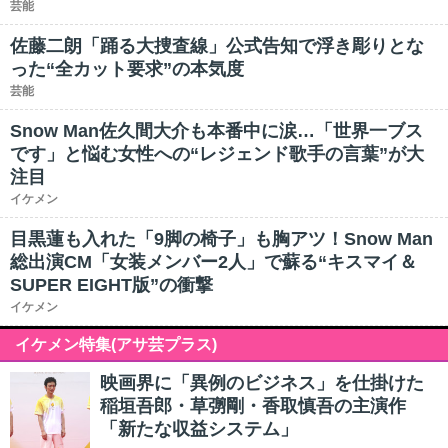
芸能
佐藤二朗「踊る大捜査線」公式告知で浮き彫りとな
った“全カット要求”の本気度
芸能
Snow Man佐久間大介も本番中に涙…「世界一ブス
です」と悩む女性への“レジェンド歌手の言葉”が大
注目
イケメン
目黒蓮も入れた「9脚の椅子」も胸アツ！Snow Man
総出演CM「女装メンバー2人」で蘇る“キスマイ＆
SUPER EIGHT版”の衝撃
イケメン
イケメン特集(アサ芸プラス)
映画界に「異例のビジネス」を仕掛けた
稲垣吾郎・草彅剛・香取慎吾の主演作
「新たな収益システム」