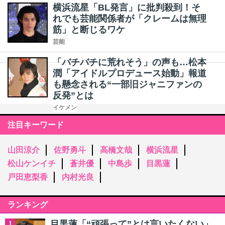
横浜流星「BL発言」に批判殺到！そ
れでも芸能関係者が「クレームは無理
筋」と断じるワケ
芸能
「バチバチに荒れそう」の声も…松本
潤「アイドルプロデュース始動」報道
も懸念される“一部旧ジャニファンの
反発”とは
イケメン
注目キーワード
山田涼介
佐野勇斗
高橋文哉
横浜流星
松山ケンイチ
蒼井優
中島歩
目黒蓮
戸田恵梨香
内村光良
ランキング
目黒蓮「“頑張って”とは言いたくない」
1