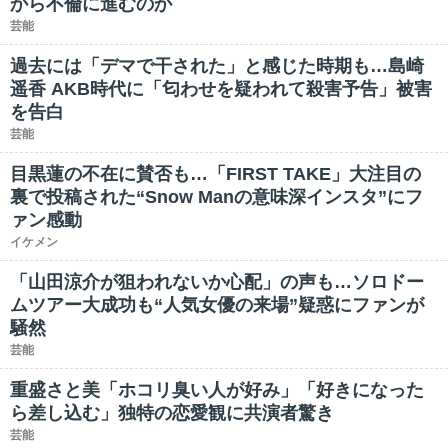
から不倫に進むのか
芸能
過去には「デマで干された」と感じた時期も…島崎
遥香 AKB時代に「匂わせを疑われて殺害予告」被害
を告白
芸能
目黒蓮の不在に賛否も…「FIRST TAKE」大注目の
裏で投稿された“Snow Manの意味深インスタ”にフ
ァン感動
イケメン
「山田涼介が狙われないか心配」の声も…ソロドー
ムツアー大成功も“人気女優の来場”疑惑にファンが
騒然
芸能
重盛さと美「ホコリ臭い人が好み」「好きになった
ら差し込む」独特の恋愛観に共演者驚き
芸能