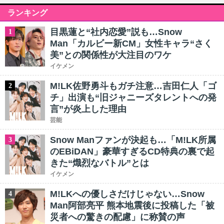
ランキング
目黒蓮と“社内恋愛”説も…Snow
1
Man「カルビー新CM」女性キャラ“さく
美”との関係性が大注目のワケ
イケメン
M!LK佐野勇斗もガチ注意…吉田仁人「ゴ
2
チ」出演も“旧ジャニーズタレントへの発
言”が炎上した理由
芸能
Snow Manファンが決起も…「M!LK所属
3
のEBiDAN」豪華すぎるCD特典の裏で起
きた“熾烈なバトル”とは
イケメン
M!LKへの優しさだけじゃない…Snow
4
Man阿部亮平 熊本地震後に投稿した「被
災者への驚きの配慮」に称賛の声