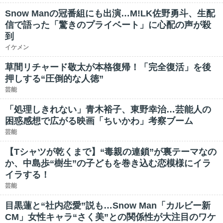
Snow Manの冠番組にも出演…M!LK佐野勇斗、生配
信で語った「驚きのプライベート」に心配の声が殺
到
イケメン
草間リチャード敬太が本格復帰！「完全復活」を後
押しする“圧倒的な人徳”
芸能
「処理しきれない」青木裕子、東野幸治…芸能人の
困惑感想で広がる映画「ちいかわ」考察ブーム
芸能
【Tシャツが乾くまで】“毒親の連鎖”が裏テーマなの
か、中島歩“樹生”の子どもを巻き込む恋模様にイラ
イラする！
芸能
目黒蓮と“社内恋愛”説も…Snow Man「カルビー新
CM」女性キャラ“さく美”との関係性が大注目のワケ