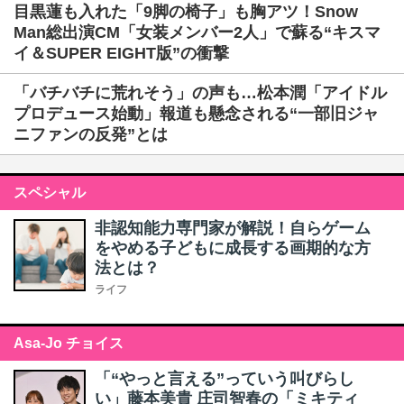
目黒蓮も入れた「9脚の椅子」も胸アツ！Snow
Man総出演CM「女装メンバー2人」で蘇る“キスマ
イ＆SUPER EIGHT版”の衝撃
「バチバチに荒れそう」の声も…松本潤「アイドル
プロデュース始動」報道も懸念される“一部旧ジャ
ニファンの反発”とは
スペシャル
非認知能力専門家が解説！自らゲーム
をやめる子どもに成長する画期的な方
法とは？
ライフ
Asa-Jo チョイス
「“やっと言える”っていう叫びらし
い」藤本美貴 庄司智春の「ミキティ