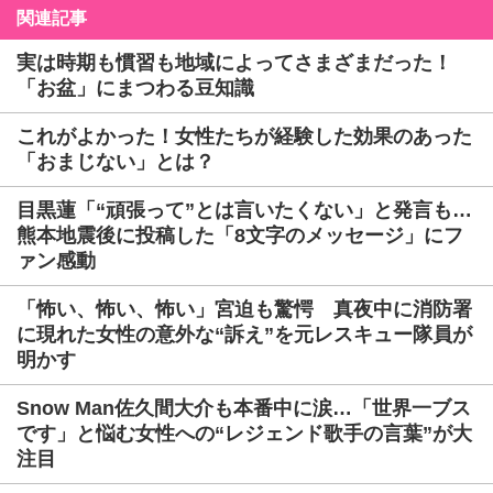
関連記事
実は時期も慣習も地域によってさまざまだった！
「お盆」にまつわる豆知識
これがよかった！女性たちが経験した効果のあった
「おまじない」とは？
目黒蓮「“頑張って”とは言いたくない」と発言も…
熊本地震後に投稿した「8文字のメッセージ」にフ
ァン感動
「怖い、怖い、怖い」宮迫も驚愕 真夜中に消防署
に現れた女性の意外な“訴え”を元レスキュー隊員が
明かす
Snow Man佐久間大介も本番中に涙…「世界一ブス
です」と悩む女性への“レジェンド歌手の言葉”が大
注目