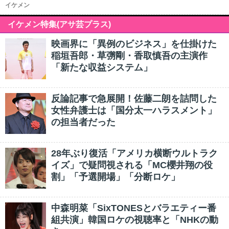
イケメン
イケメン特集(アサ芸プラス)
映画界に「異例のビジネス」を仕掛けた
稲垣吾郎・草彅剛・香取慎吾の主演作
「新たな収益システム」
反論記事で急展開！佐藤二朗を詰問した
女性弁護士は「国分太一ハラスメント」
の担当者だった
28年ぶり復活「アメリカ横断ウルトラク
イズ」で疑問視される「MC櫻井翔の役
割」「予選開場」「分断ロケ」
中森明菜「SixTONESとバラエティー番
組共演」韓国ロケの視聴率と「NHKの動