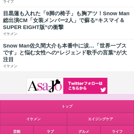
ライフ
目黒蓮も入れた「9脚の椅子」も胸アツ！Snow Man
総出演CM「女装メンバー2人」で蘇る“キスマイ＆
SUPER EIGHT版”の衝撃
イケメン
Snow Man佐久間大介も本番中に涙…「世界一ブス
です」と悩む女性への“レジェンド歌手の言葉”が大
注目
イケメン
トップ
イケメン
エイジングケア
芸能
ラブ
グルメ
ライフ