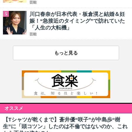
芸能
川口春奈が日本代表・板倉滉と結婚＆妊
5
娠！“急接近のタイミング”で訪れていた
「人生の大転機」
芸能
もっと見る
オススメ
【Tシャツが乾くまで】蒼井優“咲子”が中島歩“樹
生”に「頭コツン」したのは不倫ではないのか、これ