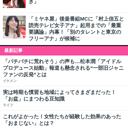
き」
「ミヤネ屋」後釜番組MCに「村上信五と
読売テレビ女子アナ」起用までの「最重
要議論」内幕！「別のタレントと東京の
フリーアナ」が候補に
最新記事
「バチバチに荒れそう」の声も…松本潤「アイドル
プロデュース始動」報道も懸念される“一部旧ジャニ
ファンの反発”とは
イケメン
実は時期も慣習も地域によってさまざまだった！
「お盆」にまつわる豆知識
ライフ
これがよかった！女性たちが経験した効果のあった
「おまじない」とは？