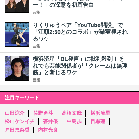
ー！」の深意を初耳告白
芸能
りくりゅうペア「YouTube開設」で
「江頭2:50とのコラボ」が確実視され
るワケ
芸能
横浜流星「BL発言」に批判殺到！そ
れでも芸能関係者が「クレームは無理
筋」と断じるワケ
芸能
注目キーワード
山田涼介
佐野勇斗
高橋文哉
横浜流星
松山ケンイチ
蒼井優
中島歩
目黒蓮
戸田恵梨香
内村光良