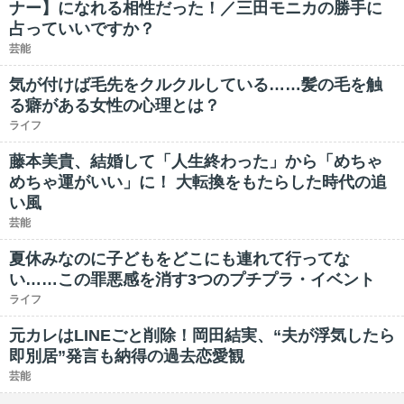
ナー】になれる相性だった！／三田モニカの勝手に
占っていいですか？
芸能
気が付けば毛先をクルクルしている……髪の毛を触
る癖がある女性の心理とは？
ライフ
藤本美貴、結婚して「人生終わった」から「めちゃ
めちゃ運がいい」に！ 大転換をもたらした時代の追
い風
芸能
夏休みなのに子どもをどこにも連れて行ってな
い……この罪悪感を消す3つのプチプラ・イベント
ライフ
元カレはLINEごと削除！岡田結実、“夫が浮気したら
即別居”発言も納得の過去恋愛観
芸能