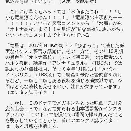
気込みを語っています」（スポーツ紙記者）
これには早くもネットでは「水商きたこれ！！！！し
かも竜星涼くんやん！！！！」「竜星涼の主演きたーー
ー！！！！」といった興奮コメントから「『水商』から
『オトナ高校』まで！！竜星涼が“変な高校”に通いがち」
といった珍コメントまで寄せられている。
「竜星は、2017年NHKの朝ドラ『ひよっこ』で演じた誠
実なイケメン警官が話題に。その一方で、その年10月期
の異色作『オトナ高校』（テレビ朝日系）では毒舌のス
パルタ教師、話題作『アンナチュラル』（TBS系）では
訳ありの葬儀社社員、そして今年1月期には『メゾン・
ド・ポリス』（TBS系）でも特命を帯びた警察官を演じ
るなど、一癖も二癖もある役柄を演じる演技派です。今
回はどんな演技を見せるのか、注目が集まっています」
（エンタメ誌ライター）
しかし、このドラマでメガホンをとった映画「九月の
恋と出会うまで」などで知られる山本透監督がインスタ
グラムで、“このドラマを慌てて3週間で撮り終えた”こと
を明かしていることから、前出のエンタメ誌ライター
は、ある思惑を指摘する。