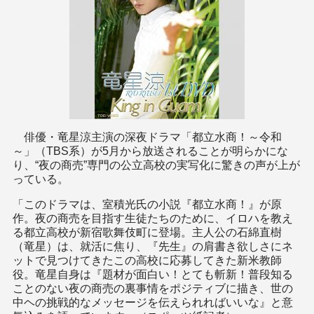
俳優・竜星涼主演の深夜ドラマ「都立水商！～令和
～」（TBS系）が5月から放送されることが明らかにな
り、“夜の商売”専門の公立高校の実写化に驚きの声が上が
っている。
「このドラマは、室積光氏の小説『都立水商！』が原
作。夜の商売を目指す生徒たちのために、イロハを教え
る都立高校が新宿歌舞伎町に登場。主人公の石綿直樹
（竜星）は、就活に焦り、『先生』の肩書き欲しさにネ
ットで見つけてきたこの高校に応募してきた新米教師
役。竜星自身は『題材が面白い！とても斬新！普段知る
ことのない夜の商売の裏事情をポジティブに描き、世の
中ヘの挑戦的なメッセージを伝えられればいいな』と意