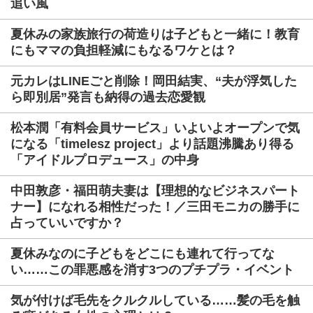
追い風
夏休みの家族旅行の荷造りは子どもと一緒に！教育
にもママの負担軽減にもなるワケとは？
元カレはLINEごと削除！岡田結実、“夫が浮気した
ら即別居”発言も納得の過去恋愛観
松本潤「有料会員サービス」いよいよオープンで気
になる「timelesz project」より話題沸騰あり得る
「アイドルプロデュース」の中身
中田敦彦・福田萌夫妻は【理想的なビジネスパート
ナー】になれる相性だった！／三田モニカの勝手に
占っていいですか？
夏休みなのに子どもをどこにも連れて行ってな
い……この罪悪感を消す3つのプチプラ・イベント
気が付けば毛先をクルクルしている……髪の毛を触