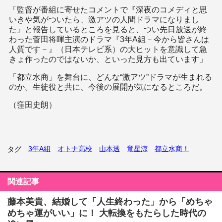
「監督が番組に寄せたコメントで『深夜のコメディと思
いきや気がついたら、激アツの人間ドラマになりまし
た』と報告しているところを見ると、つい先日放送が終
わった菅田将暉主演のドラマ『3年A組－今から皆さんは
人質です－』（日本テレビ系）の大ヒットを意識して急
きょ作ったのではないか、といった見方も出ています」
「都立水商」を舞台に、どんな“激アツ”ドラマが生まれる
のか。生徒役と共に、今後の展開が気になるところだ。
（窪田史朗）
3年A組
オトナ高校
山本透
竜星涼
都立水商！
タグ
関連記事
藤本美貴、結婚して「人生終わった」から「めちゃ
めちゃ運がいい」に！ 大転換をもたらした時代の