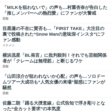
「M!LKを狙わないで」の声も…村重杏奈が告白した
「推しメンバーへの熱烈愛」にファンが大警戒
芸能
目黒蓮の不在に賛否も…「FIRST TAKE」大注目の
裏で投稿された“Snow Manの意味深インスタ”にフ
ァン感動
イケメン
横浜流星「BL発言」に批判殺到！それでも芸能関係
者が「クレームは無理筋」と断じるワケ
芸能
「山田涼介が狙われないか心配」の声も…ソロドー
ムツアー大成功も“人気女優の来場”疑惑にファンが
騒然
芸能
佐藤二朗「踊る大捜査線」公式告知で浮き彫りとな
った“全カット要求”の本気度