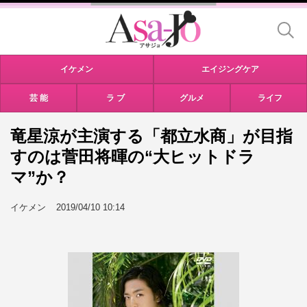
イケメン
エイジングケア
芸 能
ラ ブ
グルメ
ライフ
竜星涼が主演する「都立水商」が目指
すのは菅田将暉の“大ヒットドラ
マ”か？
イケメン
2019/04/10 10:14