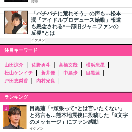
芸能
「バチバチに荒れそう」の声も…松本
潤「アイドルプロデュース始動」報道
も懸念される“一部旧ジャニファンの
反発”とは
イケメン
注目キーワード
山田涼介
佐野勇斗
高橋文哉
横浜流星
松山ケンイチ
蒼井優
中島歩
目黒蓮
戸田恵梨香
内村光良
ランキング
目黒蓮「“頑張って”とは言いたくない」
1
と発言も…熊本地震後に投稿した「8文字
のメッセージ」にファン感動
イケメン