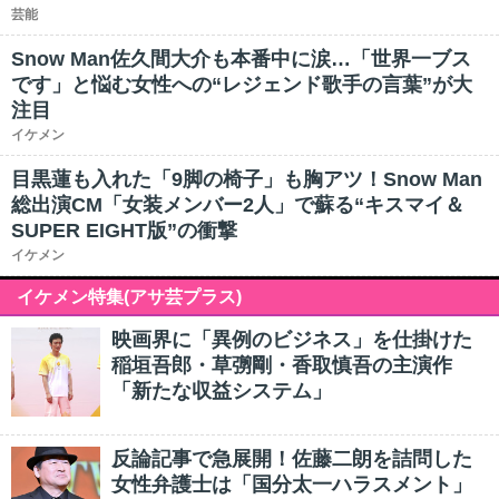
芸能
Snow Man佐久間大介も本番中に涙…「世界一ブス
です」と悩む女性への“レジェンド歌手の言葉”が大
注目
イケメン
目黒蓮も入れた「9脚の椅子」も胸アツ！Snow Man
総出演CM「女装メンバー2人」で蘇る“キスマイ＆
SUPER EIGHT版”の衝撃
イケメン
イケメン特集(アサ芸プラス)
映画界に「異例のビジネス」を仕掛けた
稲垣吾郎・草彅剛・香取慎吾の主演作
「新たな収益システム」
反論記事で急展開！佐藤二朗を詰問した
女性弁護士は「国分太一ハラスメント」