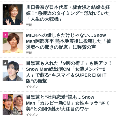
川口春奈が日本代表・板倉滉と結婚＆妊
2
娠！“急接近のタイミング”で訪れていた
「人生の大転機」
芸能
M!LKへの優しさだけじゃない…Snow
3
Man阿部亮平 熊本地震後に投稿した「被
災者への驚きの配慮」に称賛の声
芸能
目黒蓮も入れた「9脚の椅子」も胸アツ！
4
Snow Man総出演CM「女装メンバー2
人」で蘇る“キスマイ＆SUPER EIGHT
版”の衝撃
イケメン
目黒蓮と“社内恋愛”説も…Snow
5
Man「カルビー新CM」女性キャラ“さく
美”との関係性が大注目のワケ
イケメン