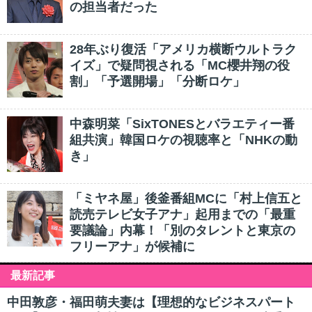
の担当者だった
28年ぶり復活「アメリカ横断ウルトラク
イズ」で疑問視される「MC櫻井翔の役
割」「予選開場」「分断ロケ」
中森明菜「SixTONESとバラエティー番
組共演」韓国ロケの視聴率と「NHKの動
き」
「ミヤネ屋」後釜番組MCに「村上信五と
読売テレビ女子アナ」起用までの「最重
要議論」内幕！「別のタレントと東京の
フリーアナ」が候補に
最新記事
中田敦彦・福田萌夫妻は【理想的なビジネスパート