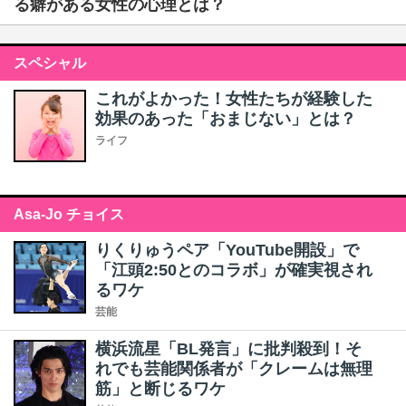
る癖がある女性の心理とは？
スペシャル
これがよかった！女性たちが経験した
効果のあった「おまじない」とは？
ライフ
Asa-Jo チョイス
りくりゅうペア「YouTube開設」で
「江頭2:50とのコラボ」が確実視され
るワケ
芸能
横浜流星「BL発言」に批判殺到！そ
れでも芸能関係者が「クレームは無理
筋」と断じるワケ