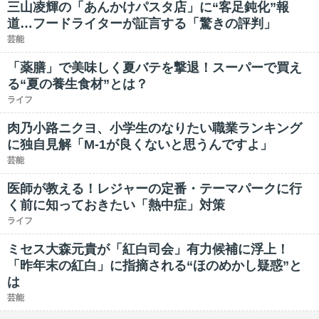
三山凌輝の「あんかけパスタ店」に“客足鈍化”報
道…フードライターが証言する「驚きの評判」
芸能
「薬膳」で美味しく夏バテを撃退！スーパーで買え
る“夏の養生食材”とは？
ライフ
肉乃小路ニクヨ、小学生のなりたい職業ランキング
に独自見解「M-1が良くないと思うんですよ」
芸能
医師が教える！レジャーの定番・テーマパークに行
く前に知っておきたい「熱中症」対策
ライフ
ミセス大森元貴が「紅白司会」有力候補に浮上！
「昨年末の紅白」に指摘される“ほのめかし疑惑”と
は
芸能