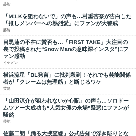
芸能
「M!LKを狙わないで」の声も…村重杏奈が告白した
「推しメンバーへの熱烈愛」にファンが大警戒
芸能
目黒蓮の不在に賛否も…「FIRST TAKE」大注目の
裏で投稿された“Snow Manの意味深インスタ”にフ
ァン感動
イケメン
横浜流星「BL発言」に批判殺到！それでも芸能関係
者が「クレームは無理筋」と断じるワケ
芸能
「山田涼介が狙われないか心配」の声も…ソロドー
ムツアー大成功も“人気女優の来場”疑惑にファンが
騒然
芸能
佐藤二朗「踊る大捜査線」公式告知で浮き彫りとな