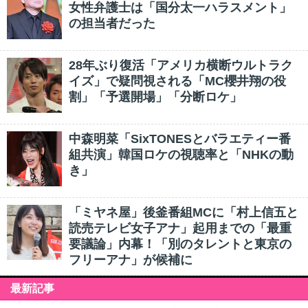
女性弁護士は「国分太一ハラスメント」
の担当者だった
28年ぶり復活「アメリカ横断ウルトラク
イズ」で疑問視される「MC櫻井翔の役
割」「予選開場」「分断ロケ」
中森明菜「SixTONESとバラエティー番
組共演」韓国ロケの視聴率と「NHKの動
き」
「ミヤネ屋」後釜番組MCに「村上信五と
読売テレビ女子アナ」起用までの「最重
要議論」内幕！「別のタレントと東京の
フリーアナ」が候補に
最新記事