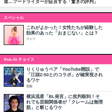
道…フードライターが証言する「驚きの評判」
スペシャル
これがよかった！女性たちが経験した
効果のあった「おまじない」とは？
ライフ
Asa-Jo チョイス
りくりゅうペア「YouTube開設」で
「江頭2:50とのコラボ」が確実視され
るワケ
芸能
横浜流星「BL発言」に批判殺到！そ
れでも芸能関係者が「クレームは無理
筋」と断じるワケ