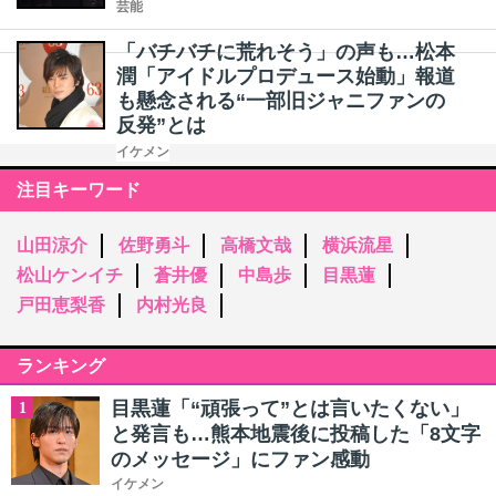
芸能
「バチバチに荒れそう」の声も…松本
潤「アイドルプロデュース始動」報道
も懸念される“一部旧ジャニファンの
反発”とは
イケメン
注目キーワード
山田涼介
佐野勇斗
高橋文哉
横浜流星
松山ケンイチ
蒼井優
中島歩
目黒蓮
戸田恵梨香
内村光良
ランキング
目黒蓮「“頑張って”とは言いたくない」
1
と発言も…熊本地震後に投稿した「8文字
のメッセージ」にファン感動
イケメン