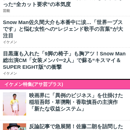
った“全カット要求”の本気度
芸能
Snow Man佐久間大介も本番中に涙…「世界一ブス
です」と悩む女性への“レジェンド歌手の言葉”が大
注目
イケメン
目黒蓮も入れた「9脚の椅子」も胸アツ！Snow Man
総出演CM「女装メンバー2人」で蘇る“キスマイ＆
SUPER EIGHT版”の衝撃
イケメン
イケメン特集(アサ芸プラス)
映画界に「異例のビジネス」を仕掛けた
稲垣吾郎・草彅剛・香取慎吾の主演作
「新たな収益システム」
反論記事で急展開！佐藤二朗を詰問した