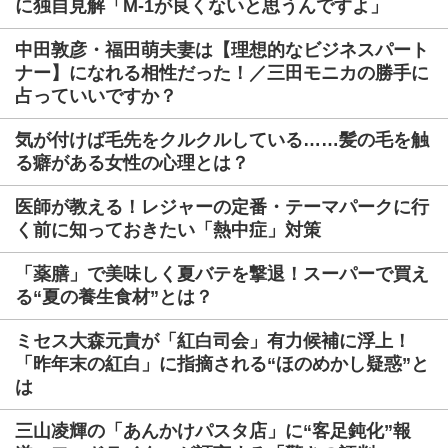
に独自見解「M-1が良くないと思うんですよ」
中田敦彦・福田萌夫妻は【理想的なビジネスパート
ナー】になれる相性だった！／三田モニカの勝手に
占っていいですか？
気が付けば毛先をクルクルしている……髪の毛を触
る癖がある女性の心理とは？
医師が教える！レジャーの定番・テーマパークに行
く前に知っておきたい「熱中症」対策
「薬膳」で美味しく夏バテを撃退！スーパーで買え
る“夏の養生食材”とは？
ミセス大森元貴が「紅白司会」有力候補に浮上！
「昨年末の紅白」に指摘される“ほのめかし疑惑”と
は
三山凌輝の「あんかけパスタ店」に“客足鈍化”報