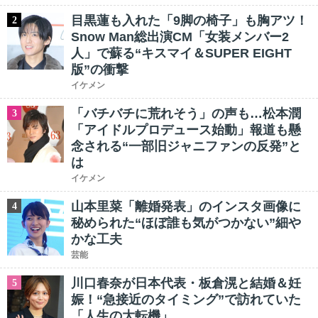
目黒蓮も入れた「9脚の椅子」も胸アツ！
2
Snow Man総出演CM「女装メンバー2
人」で蘇る“キスマイ＆SUPER EIGHT
版”の衝撃
イケメン
「バチバチに荒れそう」の声も…松本潤
3
「アイドルプロデュース始動」報道も懸
念される“一部旧ジャニファンの反発”と
は
イケメン
山本里菜「離婚発表」のインスタ画像に
4
秘められた“ほぼ誰も気がつかない”細や
かな工夫
芸能
川口春奈が日本代表・板倉滉と結婚＆妊
5
娠！“急接近のタイミング”で訪れていた
「人生の大転機」