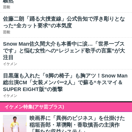
騒然
芸能
佐藤二朗「踊る大捜査線」公式告知で浮き彫りとな
った“全カット要求”の本気度
芸能
Snow Man佐久間大介も本番中に涙…「世界一ブス
です」と悩む女性への“レジェンド歌手の言葉”が大
注目
イケメン
目黒蓮も入れた「9脚の椅子」も胸アツ！Snow Man
総出演CM「女装メンバー2人」で蘇る“キスマイ＆
SUPER EIGHT版”の衝撃
イケメン
イケメン特集(アサ芸プラス)
映画界に「異例のビジネス」を仕掛けた
稲垣吾郎・草彅剛・香取慎吾の主演作
「新たな収益システム」