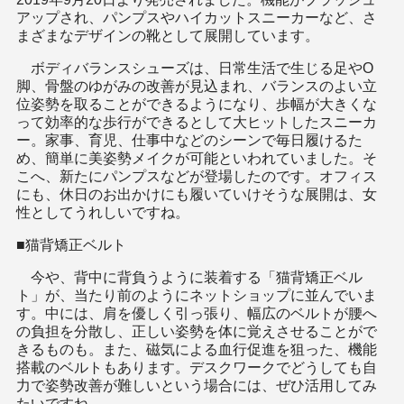
アップされ、パンプスやハイカットスニーカーなど、さ
まざまなデザインの靴として展開しています。
ボディバランスシューズは、日常生活で生じる足やO
脚、骨盤のゆがみの改善が見込まれ、バランスのよい立
位姿勢を取ることができるようになり、歩幅が大きくな
って効率的な歩行ができるとして大ヒットしたスニーカ
ー。家事、育児、仕事中などのシーンで毎日履けるた
め、簡単に美姿勢メイクが可能といわれていました。そ
こへ、新たにパンプスなどが登場したのです。オフィス
にも、休日のお出かけにも履いていけそうな展開は、女
性としてうれしいですね。
■猫背矯正ベルト
今や、背中に背負うように装着する「猫背矯正ベル
ト」が、当たり前のようにネットショップに並んでいま
す。中には、肩を優しく引っ張り、幅広のベルトが腰へ
の負担を分散し、正しい姿勢を体に覚えさせることがで
きるものも。また、磁気による血行促進を狙った、機能
搭載のベルトもあります。デスクワークでどうしても自
力で姿勢改善が難しいという場合には、ぜひ活用してみ
たいですね。