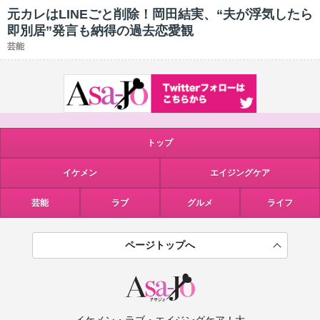
元カレはLINEごと削除！岡田結実、“夫が浮気したら
即別居”発言も納得の過去恋愛観
芸能
トップ
イケメン
エイジングケア
芸能
ラブ
グルメ
ライフ
ページトップへ
イケメン・ラブ・エイジングケア！大