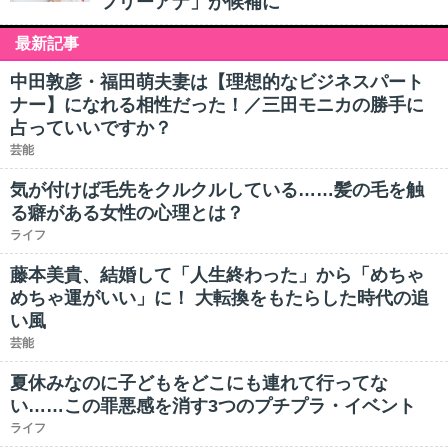
フリーアナ」が候補に
最新記事
中田敦彦・福田萌夫妻は【理想的なビジネスパート
ナー】になれる相性だった！／三田モニカの勝手に
占っていいですか？
芸能
気が付けば毛先をクルクルしている……髪の毛を触
る癖がある女性の心理とは？
ライフ
藤本美貴、結婚して「人生終わった」から「めちゃ
めちゃ運がいい」に！ 大転換をもたらした時代の追
い風
芸能
夏休みなのに子どもをどこにも連れて行ってな
い……この罪悪感を消す3つのプチプラ・イベント
ライフ