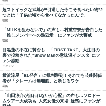
芸能
超ストイックな武尊が“引退した今こそ食べたい物”2
つとは「子供の頃から食べてなかったんで」
芸能
「M!LKを狙わないで」の声も…村重杏奈が告白した
「推しメンバーへの熱烈愛」にファンが大警戒
芸能
目黒蓮の不在に賛否も…「FIRST TAKE」大注目の
裏で投稿された“Snow Manの意味深インスタ”にフ
ァン感動
イケメン
横浜流星「BL発言」に批判殺到！それでも芸能関係
者が「クレームは無理筋」と断じるワケ
芸能
「山田涼介が狙われないか心配」の声も…ソロドー
ムツアー大成功も“人気女優の来場”疑惑にファンが