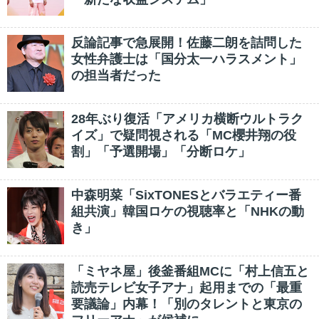
反論記事で急展開！佐藤二朗を詰問した
女性弁護士は「国分太一ハラスメント」
の担当者だった
28年ぶり復活「アメリカ横断ウルトラク
イズ」で疑問視される「MC櫻井翔の役
割」「予選開場」「分断ロケ」
中森明菜「SixTONESとバラエティー番
組共演」韓国ロケの視聴率と「NHKの動
き」
「ミヤネ屋」後釜番組MCに「村上信五と
読売テレビ女子アナ」起用までの「最重
要議論」内幕！「別のタレントと東京の