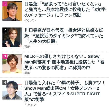
目黒蓮「“頑張って”とは言いたくない」
1
と発言も…熊本地震後に投稿した「8文字
のメッセージ」にファン感動
イケメン
川口春奈が日本代表・板倉滉と結婚＆妊
2
娠！“急接近のタイミング”で訪れていた
「人生の大転機」
芸能
M!LKへの優しさだけじゃない…Snow
3
Man阿部亮平 熊本地震後に投稿した「被
災者への驚きの配慮」に称賛の声
芸能
目黒蓮も入れた「9脚の椅子」も胸アツ！
4
Snow Man総出演CM「女装メンバー2
人」で蘇る“キスマイ＆SUPER EIGHT
版”の衝撃
イケメン