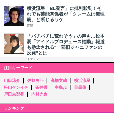
横浜流星「BL発言」に批判殺到！そ
れでも芸能関係者が「クレームは無理
筋」と断じるワケ
芸能
「バチバチに荒れそう」の声も…松本
潤「アイドルプロデュース始動」報道
も懸念される“一部旧ジャニファンの
反発”とは
イケメン
注目キーワード
山田涼介
佐野勇斗
高橋文哉
横浜流星
松山ケンイチ
蒼井優
中島歩
目黒蓮
戸田恵梨香
内村光良
ランキング