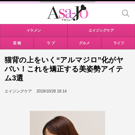
イケメン
エイジングケア
芸 能
ラ ブ
グルメ
ライフ
猫背の上をいく“アルマジロ”化がヤ
バい！これを矯正する美姿勢アイテ
ム3選
エイジングケア
2019/10/28 18:14