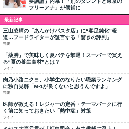
要議論」内幕！「別のタレントと東京の
フリーアナ」が候補に
最新記事
三山凌輝の「あんかけパスタ店」に“客足鈍化”報
道…フードライターが証言する「驚きの評判」
芸能
「薬膳」で美味しく夏バテを撃退！スーパーで買え
る“夏の養生食材”とは？
ライフ
肉乃小路ニクヨ、小学生のなりたい職業ランキング
に独自見解「M-1が良くないと思うんですよ」
芸能
医師が教える！レジャーの定番・テーマパークに行
く前に知っておきたい「熱中症」対策
ライフ
ミセス大森元貴が「紅白司会」有力候補に浮上！