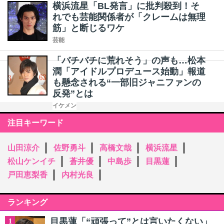
横浜流星「BL発言」に批判殺到！そ
れでも芸能関係者が「クレームは無理
筋」と断じるワケ
芸能
「バチバチに荒れそう」の声も…松本
潤「アイドルプロデュース始動」報道
も懸念される“一部旧ジャニファンの
反発”とは
イケメン
注目キーワード
山田涼介
佐野勇斗
高橋文哉
横浜流星
松山ケンイチ
蒼井優
中島歩
目黒蓮
戸田恵梨香
内村光良
ランキング
目黒蓮「“頑張って”とは言いたくない」
1