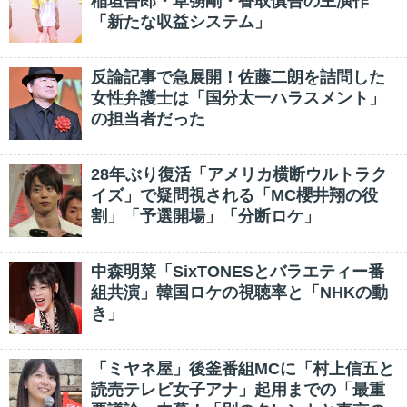
稲垣吾郎・草彅剛・香取慎吾の主演作
「新たな収益システム」
反論記事で急展開！佐藤二朗を詰問した
女性弁護士は「国分太一ハラスメント」
の担当者だった
28年ぶり復活「アメリカ横断ウルトラク
イズ」で疑問視される「MC櫻井翔の役
割」「予選開場」「分断ロケ」
中森明菜「SixTONESとバラエティー番
組共演」韓国ロケの視聴率と「NHKの動
き」
「ミヤネ屋」後釜番組MCに「村上信五と
読売テレビ女子アナ」起用までの「最重