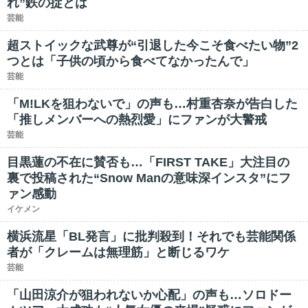
れ”鉄の掟とは
芸能
超ストイックな武尊が“引退した今こそ食べたい物”2
つとは「子供の頃から食べてなかったんで」
芸能
「M!LKを狙わないで」の声も…村重杏奈が告白した
「推しメンバーへの熱烈愛」にファンが大警戒
芸能
目黒蓮の不在に賛否も…「FIRST TAKE」大注目の
裏で投稿された“Snow Manの意味深インスタ”にフ
ァン感動
イケメン
横浜流星「BL発言」に批判殺到！それでも芸能関係
者が「クレームは無理筋」と断じるワケ
芸能
「山田涼介が狙われないか心配」の声も…ソロドー