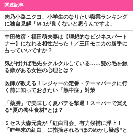
関連記事
肉乃小路ニクヨ、小学生のなりたい職業ランキング
に独自見解「M-1が良くないと思うんですよ」
中田敦彦・福田萌夫妻は【理想的なビジネスパート
ナー】になれる相性だった！／三田モニカの勝手に
占っていいですか？
気が付けば毛先をクルクルしている……髪の毛を触
る癖がある女性の心理とは？
医師が教える！レジャーの定番・テーマパークに行
く前に知っておきたい「熱中症」対策
「薬膳」で美味しく夏バテを撃退！スーパーで買え
る“夏の養生食材”とは？
ミセス大森元貴が「紅白司会」有力候補に浮上！
「昨年末の紅白」に指摘される“ほのめかし疑惑”と