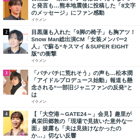
と発言も…熊本地震後に投稿した「8文字
のメッセージ」にファン感動
イケメン
目黒蓮も入れた「9脚の椅子」も胸アツ！
2
Snow Man総出演CM「女装メンバー2
人」で蘇る“キスマイ＆SUPER EIGHT
版”の衝撃
イケメン
「バチバチに荒れそう」の声も…松本潤
3
「アイドルプロデュース始動」報道も懸
念される“一部旧ジャニファンの反発”と
は
イケメン
【「大空港～GATE24～」会見】趣里が
4
眞栄田郷敦の「現場で見抜いた意外な一
面」披露も「夫は見抜けなかったの
か…」切ない反響