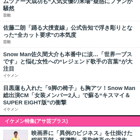
ムツアー大成功も“人気女優の来場”疑惑にファンが
騒然
芸能
佐藤二朗「踊る大捜査線」公式告知で浮き彫りとな
った“全カット要求”の本気度
芸能
Snow Man佐久間大介も本番中に涙…「世界一ブス
です」と悩む女性への“レジェンド歌手の言葉”が大
注目
イケメン
目黒蓮も入れた「9脚の椅子」も胸アツ！Snow Man
総出演CM「女装メンバー2人」で蘇る“キスマイ＆
SUPER EIGHT版”の衝撃
イケメン
イケメン特集(アサ芸プラス)
映画界に「異例のビジネス」を仕掛けた