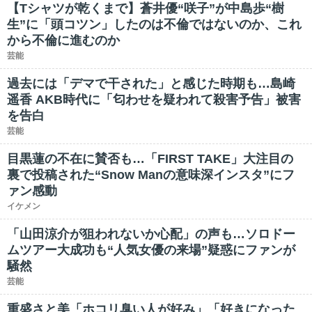
【Tシャツが乾くまで】蒼井優“咲子”が中島歩“樹
生”に「頭コツン」したのは不倫ではないのか、これ
から不倫に進むのか
芸能
過去には「デマで干された」と感じた時期も…島崎
遥香 AKB時代に「匂わせを疑われて殺害予告」被害
を告白
芸能
目黒蓮の不在に賛否も…「FIRST TAKE」大注目の
裏で投稿された“Snow Manの意味深インスタ”にフ
ァン感動
イケメン
「山田涼介が狙われないか心配」の声も…ソロドー
ムツアー大成功も“人気女優の来場”疑惑にファンが
騒然
芸能
重盛さと美「ホコリ臭い人が好み」「好きになった