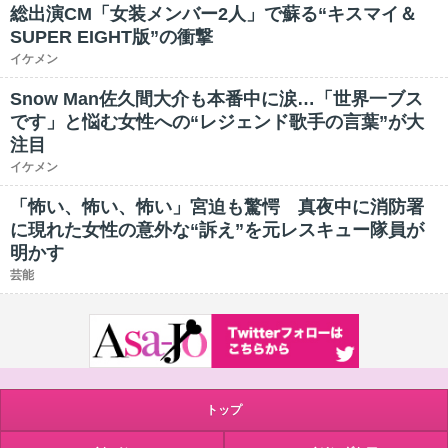
総出演CM「女装メンバー2人」で蘇る“キスマイ＆
SUPER EIGHT版”の衝撃
イケメン
Snow Man佐久間大介も本番中に涙…「世界一ブス
です」と悩む女性への“レジェンド歌手の言葉”が大
注目
イケメン
「怖い、怖い、怖い」宮迫も驚愕 真夜中に消防署
に現れた女性の意外な“訴え”を元レスキュー隊員が
明かす
芸能
トップ