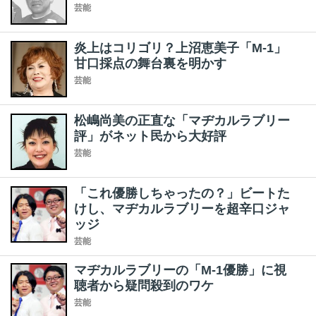
芸能
炎上はコリゴリ？上沼恵美子「M-1」
甘口採点の舞台裏を明かす
芸能
松嶋尚美の正直な「マヂカルラブリー
評」がネット民から大好評
芸能
「これ優勝しちゃったの？」ビートた
けし、マヂカルラブリーを超辛口ジャ
ッジ
芸能
マヂカルラブリーの「M-1優勝」に視
聴者から疑問殺到のワケ
芸能