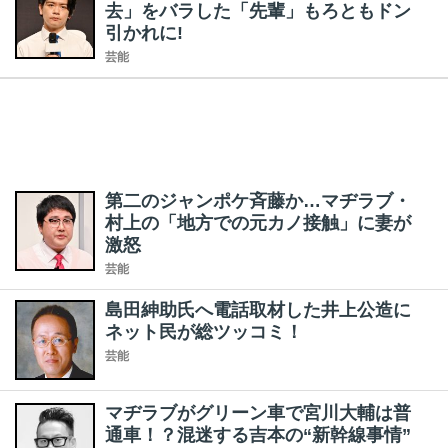
去」をバラした「先輩」もろともドン
引かれに!
芸能
第二のジャンポケ斉藤か…マヂラブ・
村上の「地方での元カノ接触」に妻が
激怒
芸能
島田紳助氏へ電話取材した井上公造に
ネット民が総ツッコミ！
芸能
マヂラブがグリーン車で宮川大輔は普
通車！？混迷する吉本の“新幹線事情”