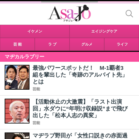
イケメン
エイジングケア
芸 能
ラ ブ
グルメ
ライフ
マヂカルラブリー
最強パワースポットだ！ M-1覇者3
組を輩出した「奇跡のアルバイト先」
とは
芸能
【活動休止の大激震】「ラスト出演
回」水ダウに“年明け収録説”まで飛び
出した「松本人志の異変」
芸能
マヂラブ野田が「女性口説きの赤面過