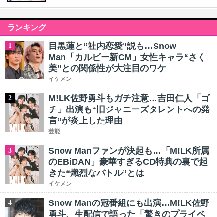
ランキング
目黒蓮と“社内恋愛”説も…Snow
1
Man「カルビー新CM」女性キャラ“さく
美”との関係性が大注目のワケ
イケメン
M!LK佐野勇斗もガチ注意…吉田仁人「ゴ
2
チ」出演も“旧ジャニーズタレントへの発
言”が炎上した理由
芸能
Snow Manファンが決起も…「M!LK所属
3
のEBiDAN」豪華すぎるCD特典の裏で起
きた“熾烈なバトル”とは
イケメン
Snow Manの冠番組にも出演…M!LK佐野
4
勇斗、生配信で語った「驚きのプライベ