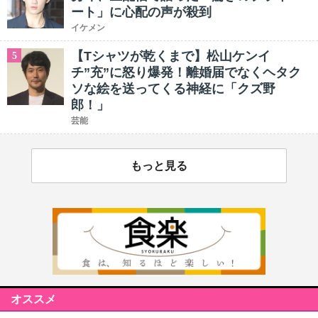
ート」に心配の声が殺到
イケメン
【Tシャツが乾くまで】松山ケンイ
5
チ”充”に怒り爆発！離婚届でなくヘタク
ソな絵を送ってくる神経に「クズ野
郎！」
芸能
もっと見る
オススメ