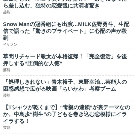
ら差し込む」独特の恋愛観に共演者驚き
芸能
Snow Manの冠番組にも出演…M!LK佐野勇斗、生配
信で語った「驚きのプライベート」に心配の声が殺
到
イケメン
草間リチャード敬太が本格復帰！「完全復活」を後
押しする“圧倒的な人徳”
芸能
「処理しきれない」青木裕子、東野幸治…芸能人の
困惑感想で広がる映画「ちいかわ」考察ブーム
芸能
【Tシャツが乾くまで】“毒親の連鎖”が裏テーマなの
か、中島歩“樹生”の子どもを巻き込む恋模様にイラ
イラする！
芸能