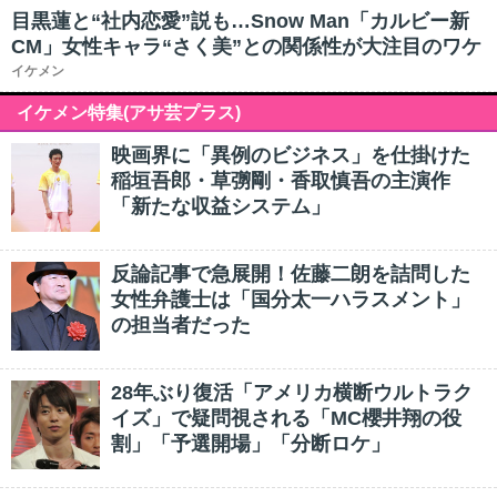
目黒蓮と“社内恋愛”説も…Snow Man「カルビー新
CM」女性キャラ“さく美”との関係性が大注目のワケ
イケメン
イケメン特集(アサ芸プラス)
映画界に「異例のビジネス」を仕掛けた
稲垣吾郎・草彅剛・香取慎吾の主演作
「新たな収益システム」
反論記事で急展開！佐藤二朗を詰問した
女性弁護士は「国分太一ハラスメント」
の担当者だった
28年ぶり復活「アメリカ横断ウルトラク
イズ」で疑問視される「MC櫻井翔の役
割」「予選開場」「分断ロケ」