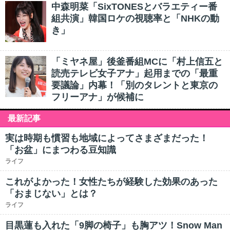
中森明菜「SixTONESとバラエティー番
組共演」韓国ロケの視聴率と「NHKの動
き」
「ミヤネ屋」後釜番組MCに「村上信五と
読売テレビ女子アナ」起用までの「最重
要議論」内幕！「別のタレントと東京の
フリーアナ」が候補に
最新記事
実は時期も慣習も地域によってさまざまだった！
「お盆」にまつわる豆知識
ライフ
これがよかった！女性たちが経験した効果のあった
「おまじない」とは？
ライフ
目黒蓮も入れた「9脚の椅子」も胸アツ！Snow Man