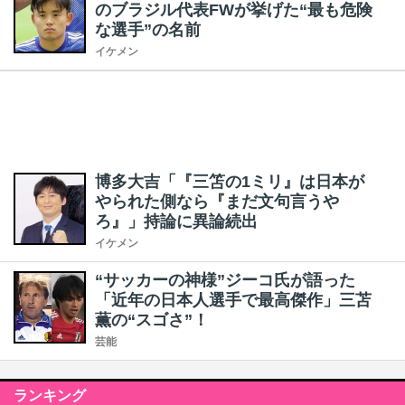
のブラジル代表FWが挙げた“最も危険
な選手”の名前
イケメン
博多大吉「『三笘の1ミリ』は日本が
やられた側なら『まだ文句言うや
ろ』」持論に異論続出
イケメン
“サッカーの神様”ジーコ氏が語った
「近年の日本人選手で最高傑作」三苫
薫の“スゴさ”！
芸能
ランキング