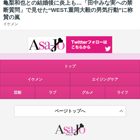
亀梨和也との結婚後に炎上も…「田中みな実への禁
断質問」で見せた“WEST.重岡大毅の男気行動”に称
賛の嵐
イケメン
トップ
イケメン
エイジングケア
芸能
ラブ
グルメ
ライフ
ページトップへ