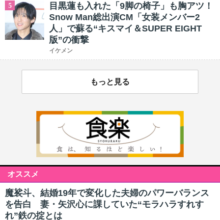
目黒蓮も入れた「9脚の椅子」も胸アツ！
5
Snow Man総出演CM「女装メンバー2
人」で蘇る“キスマイ＆SUPER EIGHT
版”の衝撃
イケメン
もっと見る
オススメ
魔裟斗、結婚19年で変化した夫婦のパワーバランス
を告白 妻・矢沢心に課していた“モラハラすれす
れ”鉄の掟とは