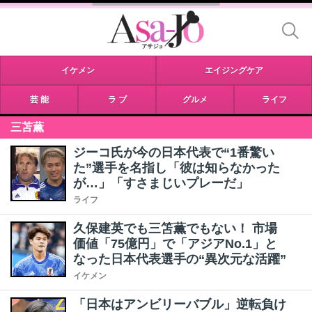
イケメン
エイジングケア
芸 能
ラ ブ
グルメ
ライフ
三苫薫
ジーコ氏が今の日本代表で“1番驚い
た”選手を名指し「彼は知らなかった
が…」「すさまじいプレーだ」
ライフ
久保建英でも三笘薫でもない！ 市場
価値「75億円」で「アジアNo.1」と
なった日本代表選手の“異次元な活躍”
イケメン
「日本はアンビリーバブル」逆転負け