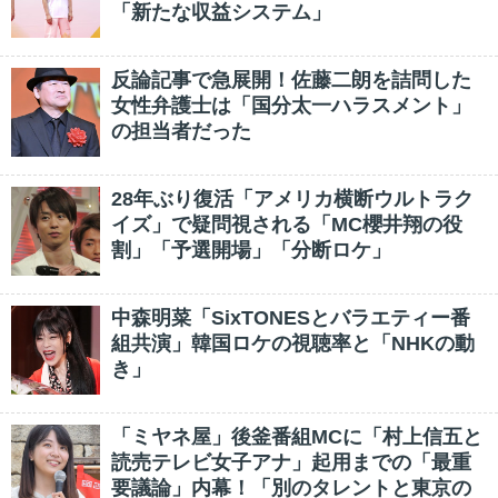
「新たな収益システム」
反論記事で急展開！佐藤二朗を詰問した
女性弁護士は「国分太一ハラスメント」
の担当者だった
28年ぶり復活「アメリカ横断ウルトラク
イズ」で疑問視される「MC櫻井翔の役
割」「予選開場」「分断ロケ」
中森明菜「SixTONESとバラエティー番
組共演」韓国ロケの視聴率と「NHKの動
き」
「ミヤネ屋」後釜番組MCに「村上信五と
読売テレビ女子アナ」起用までの「最重
要議論」内幕！「別のタレントと東京の