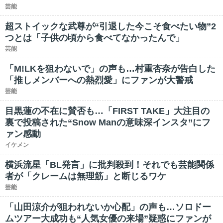
芸能
超ストイックな武尊が“引退した今こそ食べたい物”2
つとは「子供の頃から食べてなかったんで」
芸能
「M!LKを狙わないで」の声も…村重杏奈が告白した
「推しメンバーへの熱烈愛」にファンが大警戒
芸能
目黒蓮の不在に賛否も…「FIRST TAKE」大注目の
裏で投稿された“Snow Manの意味深インスタ”にフ
ァン感動
イケメン
横浜流星「BL発言」に批判殺到！それでも芸能関係
者が「クレームは無理筋」と断じるワケ
芸能
「山田涼介が狙われないか心配」の声も…ソロドー
ムツアー大成功も“人気女優の来場”疑惑にファンが