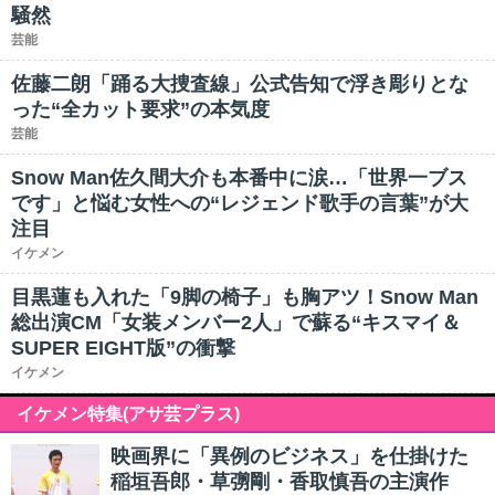
騒然
芸能
佐藤二朗「踊る大捜査線」公式告知で浮き彫りとな
った“全カット要求”の本気度
芸能
Snow Man佐久間大介も本番中に涙…「世界一ブス
です」と悩む女性への“レジェンド歌手の言葉”が大
注目
イケメン
目黒蓮も入れた「9脚の椅子」も胸アツ！Snow Man
総出演CM「女装メンバー2人」で蘇る“キスマイ＆
SUPER EIGHT版”の衝撃
イケメン
イケメン特集(アサ芸プラス)
映画界に「異例のビジネス」を仕掛けた
稲垣吾郎・草彅剛・香取慎吾の主演作