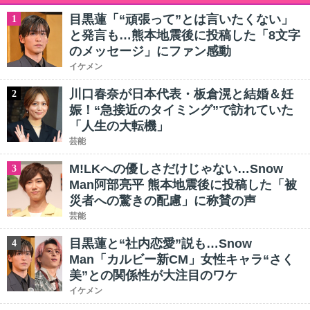
目黒蓮「“頑張って”とは言いたくない」
1
と発言も…熊本地震後に投稿した「8文字
のメッセージ」にファン感動
イケメン
川口春奈が日本代表・板倉滉と結婚＆妊
2
娠！“急接近のタイミング”で訪れていた
「人生の大転機」
芸能
M!LKへの優しさだけじゃない…Snow
3
Man阿部亮平 熊本地震後に投稿した「被
災者への驚きの配慮」に称賛の声
芸能
目黒蓮と“社内恋愛”説も…Snow
4
Man「カルビー新CM」女性キャラ“さく
美”との関係性が大注目のワケ
イケメン