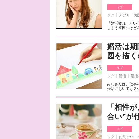
ラブ
タグ
アプリ
婚
「婚活疲れ」とい
しまう原因にはどん
婚活は期
図を描く
ラブ
タグ
婚活
婚活
みなさんは、仕事
婚活においてもスケ
「相性が
合い”が
ラブ
タグ
お見合い