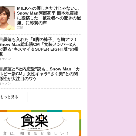
M!LKへの優しさだけじゃない…
Snow Man阿部亮平 熊本地震後
に投稿した「被災者への驚きの配
慮」に称賛の声
芸能
目黒蓮も入れた「9脚の椅子」も胸アツ！
Snow Man総出演CM「女装メンバー2人」
で蘇る“キスマイ＆SUPER EIGHT版”の衝
撃
イケメン
目黒蓮と“社内恋愛”説も…Snow Man「カ
ルビー新CM」女性キャラ“さく美”との関
係性が大注目のワケ
イケメン
もっと見る