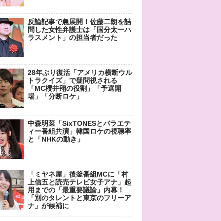
反論記事で急展開！佐藤二朗を詰
問した女性弁護士は「国分太一ハ
ラスメント」の担当者だった
28年ぶり復活「アメリカ横断ウル
トラクイズ」で疑問視される
「MC櫻井翔の役割」「予選開
場」「分断ロケ」
中森明菜「SixTONESとバラエテ
ィー番組共演」韓国ロケの視聴率
と「NHKの動き」
「ミヤネ屋」後釜番組MCに「村
上信五と読売テレビ女子アナ」起
用までの「最重要議論」内幕！
「別のタレントと東京のフリーア
ナ」が候補に