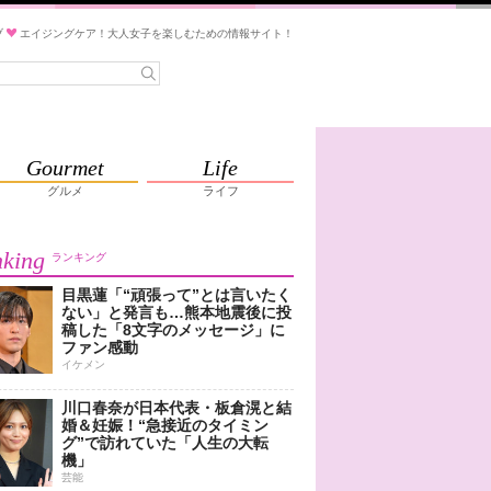
ブ
エイジングケア！大人女子を楽しむための情報サイト！
Gourmet
Life
グルメ
ライフ
king
ランキング
目黒蓮「“頑張って”とは言いたく
ない」と発言も…熊本地震後に投
稿した「8文字のメッセージ」に
ファン感動
イケメン
川口春奈が日本代表・板倉滉と結
婚＆妊娠！“急接近のタイミン
グ”で訪れていた「人生の大転
機」
芸能