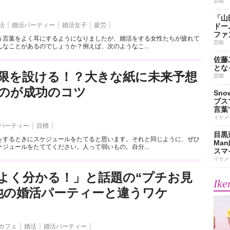
芸能
「山
活
婚活パーティー
婚活女子
疲労
ドー
ファ
う言葉をよく耳にするようになりましたが、婚活をする女性たちが疲れて
芸能
なことがあるのでしょうか？例えば、次のようなこ...
佐藤
とな
限を設ける！？大きな紙に未来予想
芸能
のが成功のコツ
Sn
ブス
言葉
イケメ
パーティー
目標
目黒
をするときにスケジュールをたてると思います。それと同じように、ぜひ
Ma
ジュールをたててください。人って弱いもの。自分...
スマイ
イケメ
よく分かる！」と話題の“プチお見
Ike
他の婚活パーティーと違うワケ
カフェ
婚活
婚活パーティー