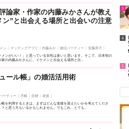
3
評論家・作家の内藤みかさんが教え
メン”と出会える場所と出会いの注意
4
メン
マッチングアプリ
内藤みか
婚活パーティー
安藤房子
ケメンがいい！」と思っている女性は多いと思います。そこで、日本初の
家の内藤みかさんに、イケメンと出会える場所と出...
5
ュール帳」の婚活活用術
パーティー
手帳
目標
老後
ル帳を利用するときは、まずはどんな老後を迎えたいかを考えてくださ
？と思う方もいるかもしれません。でもこれ、とても...