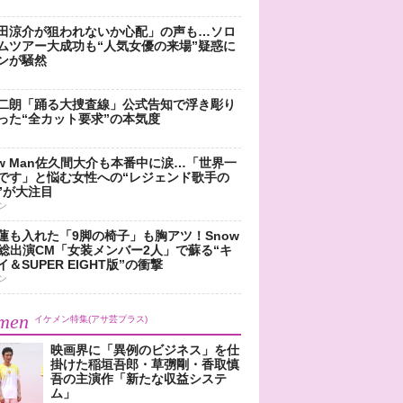
田涼介が狙われないか心配」の声も…ソロ
ムツアー大成功も“人気女優の来場”疑惑に
ンが騒然
二朗「踊る大捜査線」公式告知で浮き彫り
った“全カット要求”の本気度
ow Man佐久間大介も本番中に涙…「世界一
です」と悩む女性への“レジェンド歌手の
”が大注目
ン
蓮も入れた「9脚の椅子」も胸アツ！Snow
n総出演CM「女装メンバー2人」で蘇る“キ
＆SUPER EIGHT版”の衝撃
ン
men
イケメン特集(アサ芸プラス)
映画界に「異例のビジネス」を仕
掛けた稲垣吾郎・草彅剛・香取慎
吾の主演作「新たな収益システ
ム」