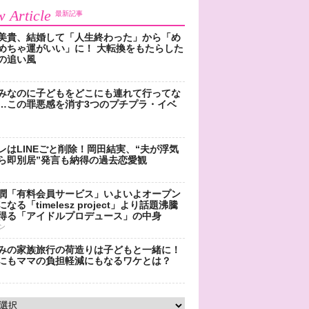
 Article
最新記事
美貴、結婚して「人生終わった」から「め
めちゃ運がいい」に！ 大転換をもたらした
の追い風
みなのに子どもをどこにも連れて行ってな
…この罪悪感を消す3つのプチプラ・イベ
レはLINEごと削除！岡田結実、“夫が浮気
ら即別居”発言も納得の過去恋愛観
潤「有料会員サービス」いよいよオープン
なる「timelesz project」より話題沸騰
得る「アイドルプロデュース」の中身
ン
みの家族旅行の荷造りは子どもと一緒に！
にもママの負担軽減にもなるワケとは？