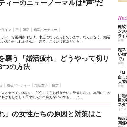
ティーのニューノーマルは“声”だ
Re
魔裟
ンライン
声
婚活
婚活パーティー
ンス
ラす
ーティーが延期されたり、中止になったりしています。なんとなく、婚活
芸能
いのかもしれません。一方で、こういう状況だから...
超ス
い物
を襲う「婚活疲れ」どうやって切り
で」
芸能
3つの方法
「M
白し
大警
活
婚活パーティー
婚活女子
疲労
芸能
な人と会っているのに、どうしてもお付き合いに発展しない。本当にこの
目黒
私はもしかして運命の人に出会えないのかも……？...
目の
スタ
イケメ
れ」の女性たちの原因と対策はこ
横浜
関係