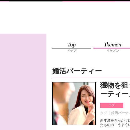
Top
Ikemen
トップ
イケメン
婚活パーティー
獲物を狙
ーティー
ラブ
タグ
婚活パーテ
新年度をきっかけ
たものの「うまくい