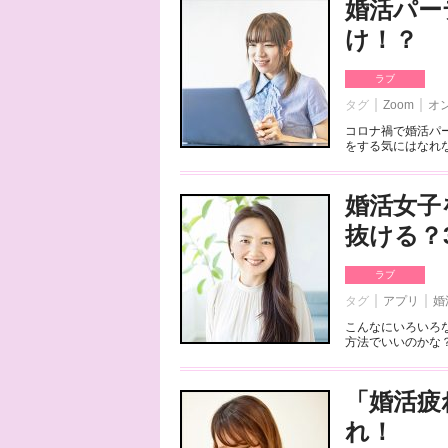
婚活パー
け！？
ラブ
タグ
Zoom
オ
コロナ禍で婚活パ
をする気にはなれな
婚活女子
抜ける？
ラブ
タグ
アプリ
婚
こんなにいろいろ
方法でいいのかな？
「婚活疲
れ！