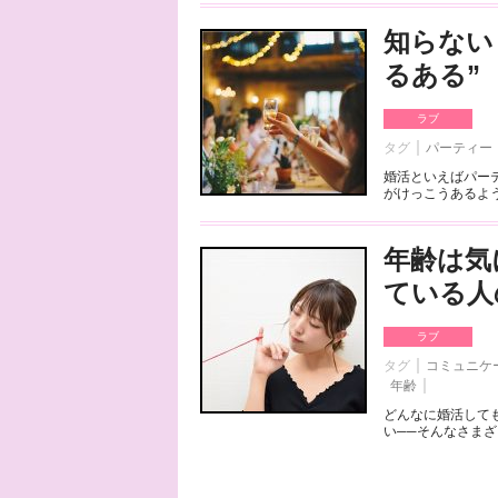
知らない
るある”
ラブ
タグ
パーティー
婚活といえばパー
がけっこうあるよう
年齢は気
ている人
ラブ
タグ
コミュニケ
年齢
どんなに婚活して
い──そんなさまざ