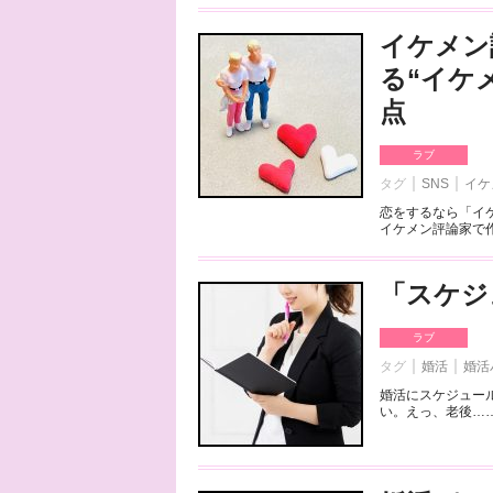
イケメン
る“イケ
点
ラブ
タグ
SNS
イケ
恋をするなら「イ
イケメン評論家で作
「スケジ
ラブ
タグ
婚活
婚活
婚活にスケジュー
い。えっ、老後……