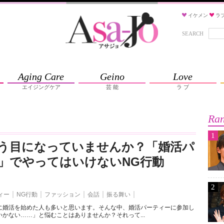
イケメン
ラ
SEARCH
Aging Care
Geino
Love
エイジングケア
芸 能
ラ ブ
Ran
1
う目になっていませんか？「婚活パ
」でやってはいけないNG行動
2
ィー
NG行動
ファッション
会話
振る舞い
に婚活を始めた人も多いと思います。そんな中、婚活パーティーに参加し
かない……」と悩むことはありませんか？それって...