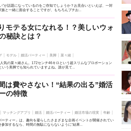
合い”が話題になっているのをご存知でしょうか？お見合いといえば、一対
族と一緒に面会することですが、もちろんプチお...
りモテる女になれる！？美しいウォ
の秘訣とは？
グ
モデル
婚活パーティー
美脚
菜々緒
人気の菜々緒さん。172センチ46キロという超スリムなプロポーション
という美脚でも知られていますよね。誰が見て...
間は費やさない！“結果の出る”婚活
ーの特徴
マッチングアプリ
婚活
婚活パーティー
婚活市場の現実
年齢
パーティー」は、趣向を凝らしたさまざまな企画イベントが開催されてい
参加するなら、時間の無駄にならないように“結果...