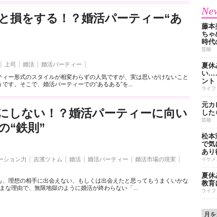
New
と損をする！？婚活パーティー“あ
藤本
ちゃ
時代
芸能
上司
婚活
婚活パーティー
夏休
い…
ティー形式のスタイルが相変わらずの人気ですが、実は思いがけないこと
ント
です。そこで、婚活パーティーでの“あるある”を...
ライフ
元カ
にしない！？婚活パーティーに向い
した
芸能
の“鉄則”
松本
で気に
あり
ーション力
吉濱ツトム
婚活
婚活パーティー
婚活市場の現実
イケメ
夏休
も、理想の相手に出会えない、もしくは出会えたと思ってもうまくいかな
教育
まな理由で、無限地獄のように婚活が終わらない「...
ライフ