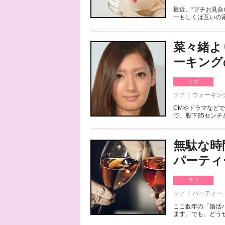
最近、“プチお見
一もしくは互いの家
菜々緒よ
ーキング
ラブ
タグ
ウォーキン
CMやドラマなどで
で、股下85センチ
無駄な時
パーティ
ラブ
タグ
パーティー
ここ数年の「婚活
ます。でも、どうせ