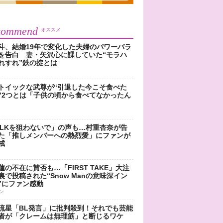
commend
オススメ
斗、結婚19年で変化した夫婦のパワーバラ
を告白 妻・矢沢心に課していた“モラハ
れすれ”鉄の掟とは
トイックな武尊が“引退した今こそ食べた
”2つとは「子供の頃から食べてなかったん
!LKを狙わないで」の声も…村重杏奈が告
た「推しメンバーへの熱烈愛」にファンが
戒
蓮の不在に賛否も…「FIRST TAKE」大注
裏で投稿された“Snow Manの意味深イン
”にファン感動
ン
流星「BL発言」に批判殺到！それでも芸能
者が「クレームは無理筋」と断じるワケ