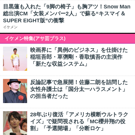
目黒蓮も入れた「9脚の椅子」も胸アツ！Snow Man
総出演CM「女装メンバー2人」で蘇る“キスマイ＆
SUPER EIGHT版”の衝撃
イケメン
イケメン特集(アサ芸プラス)
映画界に「異例のビジネス」を仕掛けた
稲垣吾郎・草彅剛・香取慎吾の主演作
「新たな収益システム」
反論記事で急展開！佐藤二朗を詰問した
女性弁護士は「国分太一ハラスメント」
の担当者だった
28年ぶり復活「アメリカ横断ウルトラク
イズ」で疑問視される「MC櫻井翔の役
割」「予選開場」「分断ロケ」