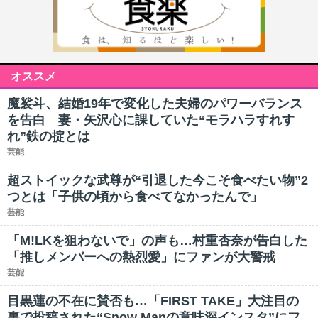
オススメ
魔裟斗、結婚19年で変化した夫婦のパワーバランス
を告白 妻・矢沢心に課していた“モラハラすれす
れ”鉄の掟とは
芸能
超ストイックな武尊が“引退した今こそ食べたい物”2
つとは「子供の頃から食べてなかったんで」
芸能
「M!LKを狙わないで」の声も…村重杏奈が告白した
「推しメンバーへの熱烈愛」にファンが大警戒
芸能
目黒蓮の不在に賛否も…「FIRST TAKE」大注目の
裏で投稿された“Snow Manの意味深インスタ”にフ