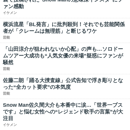
ァン感動
イケメン
横浜流星「BL発言」に批判殺到！それでも芸能関係
者が「クレームは無理筋」と断じるワケ
芸能
「山田涼介が狙われないか心配」の声も…ソロドー
ムツアー大成功も“人気女優の来場”疑惑にファンが
騒然
芸能
佐藤二朗「踊る大捜査線」公式告知で浮き彫りとな
った“全カット要求”の本気度
芸能
Snow Man佐久間大介も本番中に涙…「世界一ブス
です」と悩む女性への“レジェンド歌手の言葉”が大
注目
イケメン