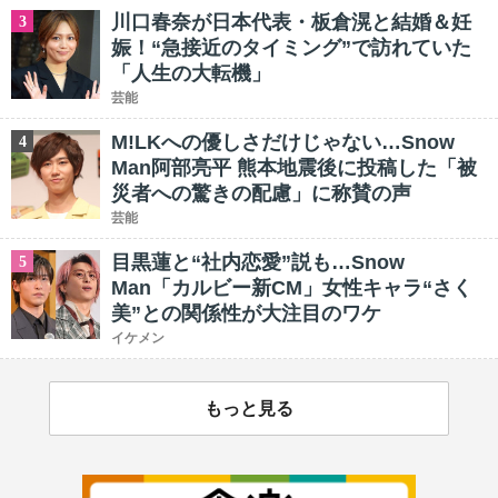
川口春奈が日本代表・板倉滉と結婚＆妊
3
娠！“急接近のタイミング”で訪れていた
「人生の大転機」
芸能
M!LKへの優しさだけじゃない…Snow
4
Man阿部亮平 熊本地震後に投稿した「被
災者への驚きの配慮」に称賛の声
芸能
目黒蓮と“社内恋愛”説も…Snow
5
Man「カルビー新CM」女性キャラ“さく
美”との関係性が大注目のワケ
イケメン
もっと見る