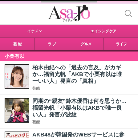
イケメン
エイジングケア
芸 能
ラ ブ
グルメ
ライフ
小栗有以
柏木由紀への「過去の言及」がカギ
か…福留光帆「AKBで小栗有以は唯
一いい人」発言の「真相」
芸能
同期の“親友”鈴木優香は何を思うか…
福留光帆「小栗有以はAKBで唯一良
い人」発言が波紋
芸能
AKB48が韓国発のWEBサービスに参