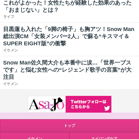
これがよかった！女性たちが経験した効果のあった
「おまじない」とは？
ライフ
目黒蓮も入れた「9脚の椅子」も胸アツ！Snow Man
総出演CM「女装メンバー2人」で蘇る“キスマイ＆
SUPER EIGHT版”の衝撃
イケメン
Snow Man佐久間大介も本番中に涙…「世界一ブス
です」と悩む女性への“レジェンド歌手の言葉”が大
注目
イケメン
トップ
イケメン
エイジングケア