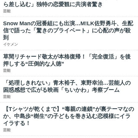
ら差し込む」独特の恋愛観に共演者驚き
芸能
Snow Manの冠番組にも出演…M!LK佐野勇斗、生配
信で語った「驚きのプライベート」に心配の声が殺
到
イケメン
草間リチャード敬太が本格復帰！「完全復活」を後
押しする“圧倒的な人徳”
芸能
「処理しきれない」青木裕子、東野幸治…芸能人の
困惑感想で広がる映画「ちいかわ」考察ブーム
芸能
【Tシャツが乾くまで】“毒親の連鎖”が裏テーマなの
か、中島歩“樹生”の子どもを巻き込む恋模様にイラ
イラする！
芸能