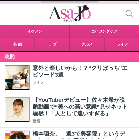
イケメン
エイジングケア
芸 能
ラ ブ
グルメ
ライフ
晩酌
意外と楽しいかも！？“クリぼっち”エ
ピソード3選
ライフ
【YouTuberデビュー】佐々木希が晩
酌動画で“美への高い意識”見せネット
騒然！「人として違いすぎる」
芸能
橋本環奈、「週3で美容院」というデ