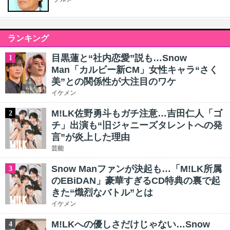
ランキング
目黒蓮と“社内恋愛”説も…Snow
1
Man「カルビー新CM」女性キャラ“さく
美”との関係性が大注目のワケ
イケメン
M!LK佐野勇斗もガチ注意…吉田仁人「ゴ
2
チ」出演も“旧ジャニーズタレントへの発
言”が炎上した理由
芸能
Snow Manファンが決起も…「M!LK所属
3
のEBiDAN」豪華すぎるCD特典の裏で起
きた“熾烈なバトル”とは
イケメン
M!LKへの優しさだけじゃない…Snow
4