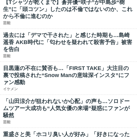
【Tシャツが乾くまで】蒼井優“咲子”が中島歩“樹
生”に「頭コツン」したのは不倫ではないのか、これ
から不倫に進むのか
芸能
過去には「デマで干された」と感じた時期も…島崎
遥香 AKB時代に「匂わせを疑われて殺害予告」被害
を告白
芸能
目黒蓮の不在に賛否も…「FIRST TAKE」大注目の
裏で投稿された“Snow Manの意味深インスタ”にフ
ァン感動
イケメン
「山田涼介が狙われないか心配」の声も…ソロドー
ムツアー大成功も“人気女優の来場”疑惑にファンが
騒然
芸能
重盛さと美「ホコリ臭い人が好み」「好きになった