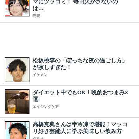
マにツッコミ！ 毎日欠かさないの
は…
芸能
松坂桃李の「ぼっちな夜の過ごし方」
が寂しすぎた！
イケメン
ダイエット中でもOK！晩酌おつまみ3
選
エイジングケア
高橋克典さんは半冷凍で堪能！マッコ
リ好き芸能人に学ぶ美味しい飲み方
グルメ