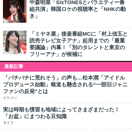
中森明菜「SixTONESとバラエティー番
組共演」韓国ロケの視聴率と「NHKの動
き」
「ミヤネ屋」後釜番組MCに「村上信五と
読売テレビ女子アナ」起用までの「最重
要議論」内幕！「別のタレントと東京の
フリーアナ」が候補に
最新記事
「バチバチに荒れそう」の声も…松本潤「アイドル
プロデュース始動」報道も懸念される“一部旧ジャニ
ファンの反発”とは
イケメン
実は時期も慣習も地域によってさまざまだった！
「お盆」にまつわる豆知識
ライフ