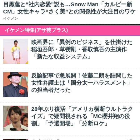
目黒蓮と“社内恋愛”説も…Snow Man「カルビー新
CM」女性キャラ“さく美”との関係性が大注目のワケ
イケメン
イケメン特集(アサ芸プラス)
映画界に「異例のビジネス」を仕掛けた
稲垣吾郎・草彅剛・香取慎吾の主演作
「新たな収益システム」
反論記事で急展開！佐藤二朗を詰問した
女性弁護士は「国分太一ハラスメント」
の担当者だった
28年ぶり復活「アメリカ横断ウルトラク
イズ」で疑問視される「MC櫻井翔の役
割」「予選開場」「分断ロケ」