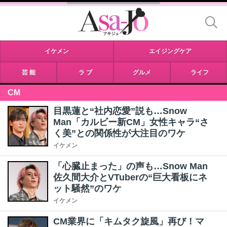
イケメン
エイジングケア
芸 能
ラ ブ
グルメ
ライフ
CM
目黒蓮と“社内恋愛”説も…Snow
Man「カルビー新CM」女性キャラ“さ
く美”との関係性が大注目のワケ
イケメン
「心臓止まった」の声も…Snow Man
佐久間大介とVTuberの“巨大看板にネ
ット騒然”のワケ
イケメン
CM業界に「キムタク旋風」再び！マ