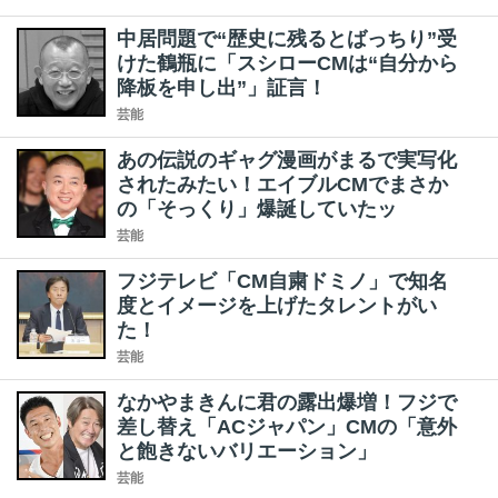
中居問題で“歴史に残るとばっちり”受
けた鶴瓶に「スシローCMは“自分から
降板を申し出”」証言！
芸能
あの伝説のギャグ漫画がまるで実写化
されたみたい！エイブルCMでまさか
の「そっくり」爆誕していたッ
芸能
フジテレビ「CM自粛ドミノ」で知名
度とイメージを上げたタレントがい
た！
芸能
なかやまきんに君の露出爆増！フジで
差し替え「ACジャパン」CMの「意外
と飽きないバリエーション」
芸能