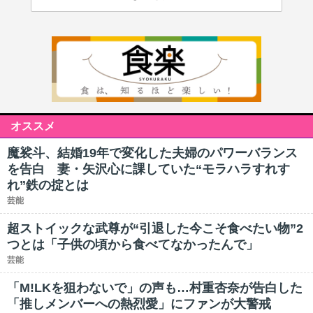
オススメ
魔裟斗、結婚19年で変化した夫婦のパワーバランス
を告白 妻・矢沢心に課していた“モラハラすれす
れ”鉄の掟とは
芸能
超ストイックな武尊が“引退した今こそ食べたい物”2
つとは「子供の頃から食べてなかったんで」
芸能
「M!LKを狙わないで」の声も…村重杏奈が告白した
「推しメンバーへの熱烈愛」にファンが大警戒