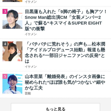
イケメン
目黒蓮も入れた「9脚の椅子」も胸アツ！
3
Snow Man総出演CM「女装メンバー2
人」で蘇る“キスマイ＆SUPER EIGHT
版”の衝撃
イケメン
「バチバチに荒れそう」の声も…松本潤
4
「アイドルプロデュース始動」報道も懸
念される“一部旧ジャニファンの反発”と
は
イケメン
山本里菜「離婚発表」のインスタ画像に
5
秘められた“ほぼ誰も気がつかない”細や
かな工夫
芸能
もっと見る