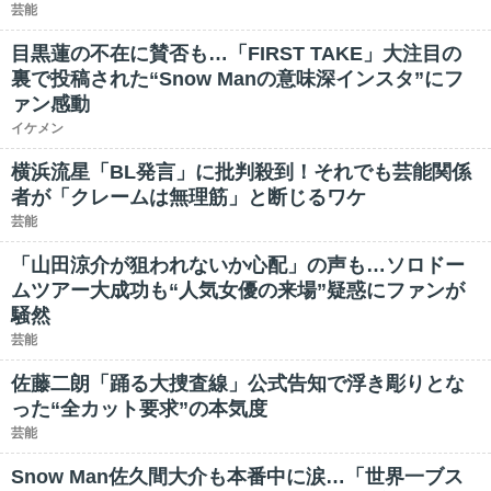
芸能
目黒蓮の不在に賛否も…「FIRST TAKE」大注目の
裏で投稿された“Snow Manの意味深インスタ”にフ
ァン感動
イケメン
横浜流星「BL発言」に批判殺到！それでも芸能関係
者が「クレームは無理筋」と断じるワケ
芸能
「山田涼介が狙われないか心配」の声も…ソロドー
ムツアー大成功も“人気女優の来場”疑惑にファンが
騒然
芸能
佐藤二朗「踊る大捜査線」公式告知で浮き彫りとな
った“全カット要求”の本気度
芸能
Snow Man佐久間大介も本番中に涙…「世界一ブス