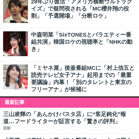
28年ぶり復活「アメリカ横断ウルトラク
イズ」で疑問視される「MC櫻井翔の役
割」「予選開場」「分断ロケ」
中森明菜「SixTONESとバラエティー番
組共演」韓国ロケの視聴率と「NHKの動
き」
「ミヤネ屋」後釜番組MCに「村上信五と
読売テレビ女子アナ」起用までの「最重
要議論」内幕！「別のタレントと東京の
フリーアナ」が候補に
最新記事
三山凌輝の「あんかけパスタ店」に“客足鈍化”報
道…フードライターが証言する「驚きの評判」
芸能