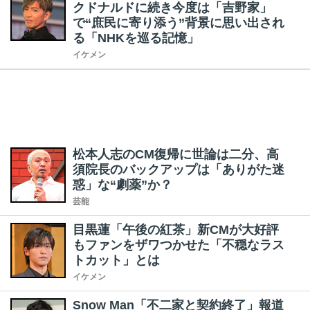
クドナルドに続き今度は「吉野家」
で“庶民に寄り添う”背景に思い出され
る「NHKを巡る記憶」
イケメン
松本人志のCM復帰に世論は二分、高
須院長のバックアップは「ありがた迷
惑」な“劇薬”か？
芸能
目黒蓮「午後の紅茶」新CMが大好評
もファンをザワつかせた「不穏なラス
トカット」とは
イケメン
Snow Man「不二家と契約終了」報道