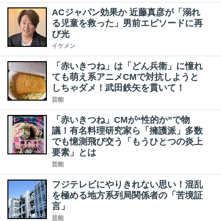
ACジャパン効果か 近藤真彦が「溺れ
る児童を救った」男前エピソードに再
び光
イケメン
「赤いきつね」は「どん兵衛」に憧れ
ても萌え系アニメCMで対抗しようと
しちゃダメ！武田鉄矢を貫いて！
芸能
「赤いきつね」CMが“性的か”で物
議！有名料理研究家ら「擁護派」多数
でも憶測飛び交う「もうひとつの炎上
要素」とは
芸能
フジテレビにやりきれない思い！混乱
を極める地方系列局関係者の「苦境証
言」
芸能