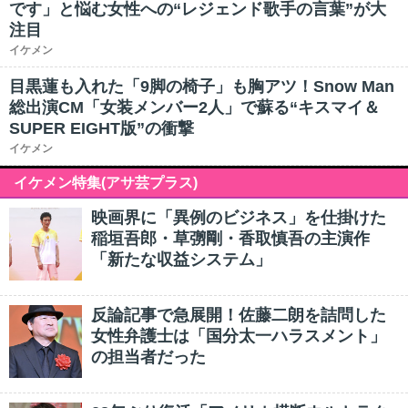
です」と悩む女性への“レジェンド歌手の言葉”が大
注目
イケメン
目黒蓮も入れた「9脚の椅子」も胸アツ！Snow Man
総出演CM「女装メンバー2人」で蘇る“キスマイ＆
SUPER EIGHT版”の衝撃
イケメン
イケメン特集(アサ芸プラス)
映画界に「異例のビジネス」を仕掛けた
稲垣吾郎・草彅剛・香取慎吾の主演作
「新たな収益システム」
反論記事で急展開！佐藤二朗を詰問した
女性弁護士は「国分太一ハラスメント」
の担当者だった