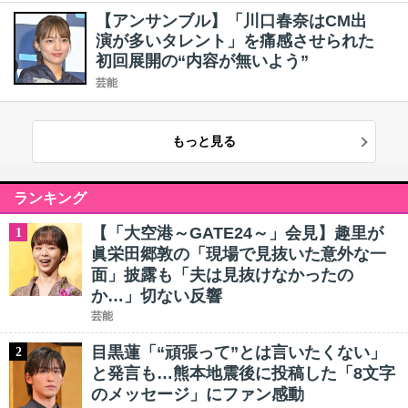
【アンサンブル】「川口春奈はCM出
演が多いタレント」を痛感させられた
初回展開の“内容が無いよう”
芸能
もっと見る
ランキング
【「大空港～GATE24～」会見】趣里が
1
眞栄田郷敦の「現場で見抜いた意外な一
面」披露も「夫は見抜けなかったの
か…」切ない反響
芸能
目黒蓮「“頑張って”とは言いたくない」
2
と発言も…熊本地震後に投稿した「8文字
のメッセージ」にファン感動