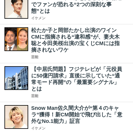
でファンが恐れる“2つの深刻な事
態”とは
イケメン
松たか子と岡部たかし出演のワイン
CMに指摘される“違和感”が、妻夫木
聡と今田美桜出演の宝くじCMには指
摘されないワケ
芸能
【中居氏問題】フジテレビが「元役員
に50億円請求」直後に示していた“通
常モード再開”の「最重要シグナル」
とは
芸能
Snow Man佐久間大介が“第４のキャ
ラ”獲得！新CM開始で飛び出した「意
外なNo.1能力」証言
イケメン