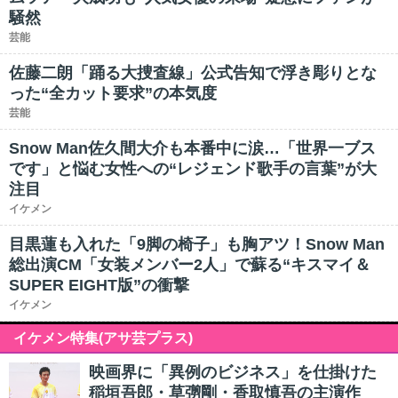
騒然
芸能
佐藤二朗「踊る大捜査線」公式告知で浮き彫りとな
った“全カット要求”の本気度
芸能
Snow Man佐久間大介も本番中に涙…「世界一ブス
です」と悩む女性への“レジェンド歌手の言葉”が大
注目
イケメン
目黒蓮も入れた「9脚の椅子」も胸アツ！Snow Man
総出演CM「女装メンバー2人」で蘇る“キスマイ＆
SUPER EIGHT版”の衝撃
イケメン
イケメン特集(アサ芸プラス)
映画界に「異例のビジネス」を仕掛けた
稲垣吾郎・草彅剛・香取慎吾の主演作