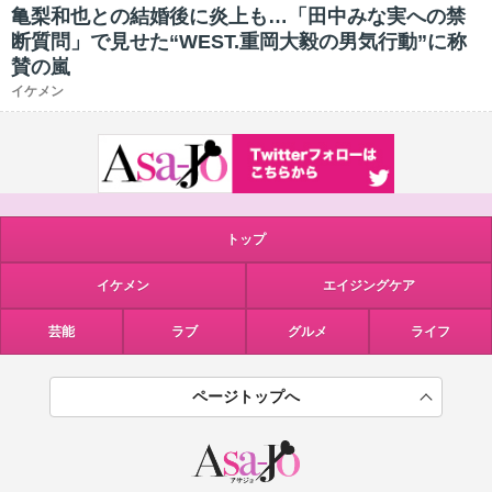
亀梨和也との結婚後に炎上も…「田中みな実への禁
断質問」で見せた“WEST.重岡大毅の男気行動”に称
賛の嵐
イケメン
トップ
イケメン
エイジングケア
芸能
ラブ
グルメ
ライフ
ページトップへ