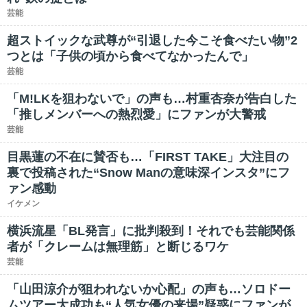
芸能
超ストイックな武尊が“引退した今こそ食べたい物”2
つとは「子供の頃から食べてなかったんで」
芸能
「M!LKを狙わないで」の声も…村重杏奈が告白した
「推しメンバーへの熱烈愛」にファンが大警戒
芸能
目黒蓮の不在に賛否も…「FIRST TAKE」大注目の
裏で投稿された“Snow Manの意味深インスタ”にフ
ァン感動
イケメン
横浜流星「BL発言」に批判殺到！それでも芸能関係
者が「クレームは無理筋」と断じるワケ
芸能
「山田涼介が狙われないか心配」の声も…ソロドー
ムツアー大成功も“人気女優の来場”疑惑にファンが