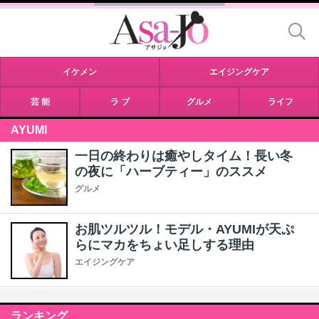
イケメン
エイジングケア
芸 能
ラ ブ
グルメ
ライフ
AYUMI
一日の終わりは癒やしタイム！長い冬
の夜に「ハーブティー」のススメ
グルメ
お肌ツルツル！モデル・AYUMIが天ぷ
らにマカをちょい足しする理由
エイジングケア
ランキング