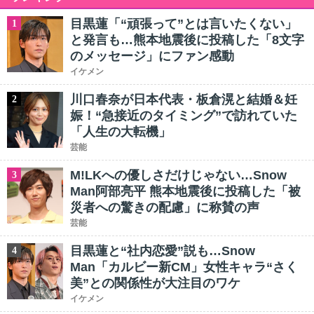
目黒蓮「“頑張って”とは言いたくない」
1
と発言も…熊本地震後に投稿した「8文字
のメッセージ」にファン感動
イケメン
川口春奈が日本代表・板倉滉と結婚＆妊
2
娠！“急接近のタイミング”で訪れていた
「人生の大転機」
芸能
M!LKへの優しさだけじゃない…Snow
3
Man阿部亮平 熊本地震後に投稿した「被
災者への驚きの配慮」に称賛の声
芸能
目黒蓮と“社内恋愛”説も…Snow
4
Man「カルビー新CM」女性キャラ“さく
美”との関係性が大注目のワケ
イケメン