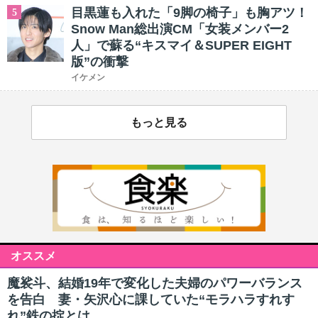
目黒蓮も入れた「9脚の椅子」も胸アツ！
5
Snow Man総出演CM「女装メンバー2
人」で蘇る“キスマイ＆SUPER EIGHT
版”の衝撃
イケメン
もっと見る
オススメ
魔裟斗、結婚19年で変化した夫婦のパワーバランス
を告白 妻・矢沢心に課していた“モラハラすれす
れ”鉄の掟とは