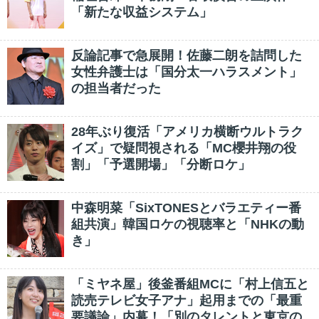
「新たな収益システム」
反論記事で急展開！佐藤二朗を詰問した
女性弁護士は「国分太一ハラスメント」
の担当者だった
28年ぶり復活「アメリカ横断ウルトラク
イズ」で疑問視される「MC櫻井翔の役
割」「予選開場」「分断ロケ」
中森明菜「SixTONESとバラエティー番
組共演」韓国ロケの視聴率と「NHKの動
き」
「ミヤネ屋」後釜番組MCに「村上信五と
読売テレビ女子アナ」起用までの「最重
要議論」内幕！「別のタレントと東京の