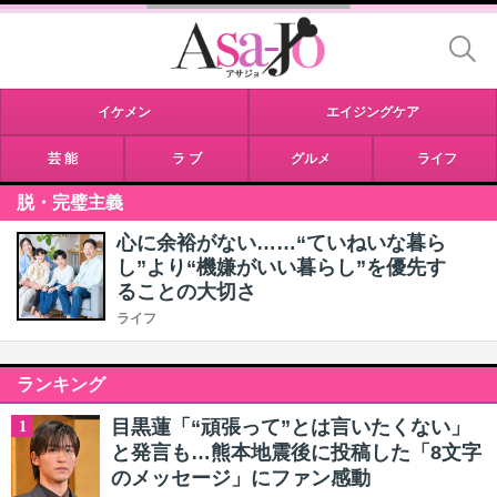
イケメン
エイジングケア
芸 能
ラ ブ
グルメ
ライフ
脱・完璧主義
心に余裕がない……“ていねいな暮ら
し”より“機嫌がいい暮らし”を優先す
ることの大切さ
ライフ
ランキング
目黒蓮「“頑張って”とは言いたくない」
1
と発言も…熊本地震後に投稿した「8文字
のメッセージ」にファン感動