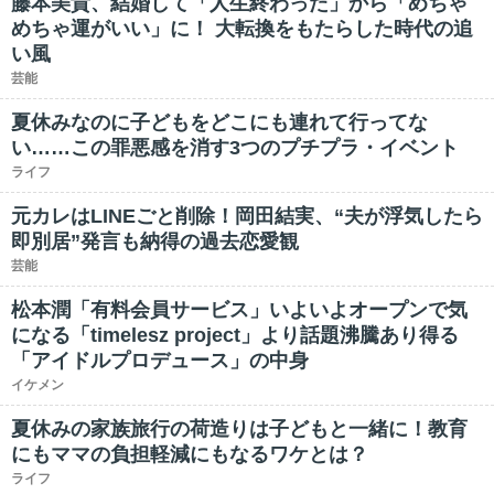
藤本美貴、結婚して「人生終わった」から「めちゃ
めちゃ運がいい」に！ 大転換をもたらした時代の追
い風
芸能
夏休みなのに子どもをどこにも連れて行ってな
い……この罪悪感を消す3つのプチプラ・イベント
ライフ
元カレはLINEごと削除！岡田結実、“夫が浮気したら
即別居”発言も納得の過去恋愛観
芸能
松本潤「有料会員サービス」いよいよオープンで気
になる「timelesz project」より話題沸騰あり得る
「アイドルプロデュース」の中身
イケメン
夏休みの家族旅行の荷造りは子どもと一緒に！教育
にもママの負担軽減にもなるワケとは？
ライフ