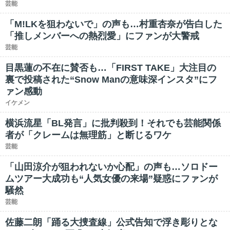
芸能
「M!LKを狙わないで」の声も…村重杏奈が告白した
「推しメンバーへの熱烈愛」にファンが大警戒
芸能
目黒蓮の不在に賛否も…「FIRST TAKE」大注目の
裏で投稿された“Snow Manの意味深インスタ”にフ
ァン感動
イケメン
横浜流星「BL発言」に批判殺到！それでも芸能関係
者が「クレームは無理筋」と断じるワケ
芸能
「山田涼介が狙われないか心配」の声も…ソロドー
ムツアー大成功も“人気女優の来場”疑惑にファンが
騒然
芸能
佐藤二朗「踊る大捜査線」公式告知で浮き彫りとな