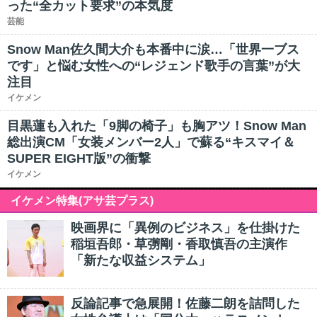
った“全カット要求”の本気度
芸能
Snow Man佐久間大介も本番中に涙…「世界一ブス
です」と悩む女性への“レジェンド歌手の言葉”が大
注目
イケメン
目黒蓮も入れた「9脚の椅子」も胸アツ！Snow Man
総出演CM「女装メンバー2人」で蘇る“キスマイ＆
SUPER EIGHT版”の衝撃
イケメン
イケメン特集(アサ芸プラス)
映画界に「異例のビジネス」を仕掛けた
稲垣吾郎・草彅剛・香取慎吾の主演作
「新たな収益システム」
反論記事で急展開！佐藤二朗を詰問した