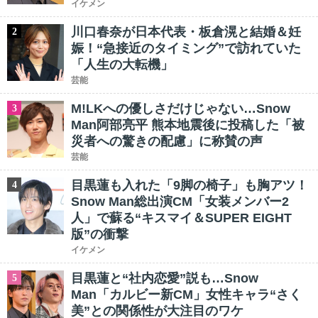
イケメン
川口春奈が日本代表・板倉滉と結婚＆妊
2
娠！“急接近のタイミング”で訪れていた
「人生の大転機」
芸能
M!LKへの優しさだけじゃない…Snow
3
Man阿部亮平 熊本地震後に投稿した「被
災者への驚きの配慮」に称賛の声
芸能
目黒蓮も入れた「9脚の椅子」も胸アツ！
4
Snow Man総出演CM「女装メンバー2
人」で蘇る“キスマイ＆SUPER EIGHT
版”の衝撃
イケメン
目黒蓮と“社内恋愛”説も…Snow
5
Man「カルビー新CM」女性キャラ“さく
美”との関係性が大注目のワケ