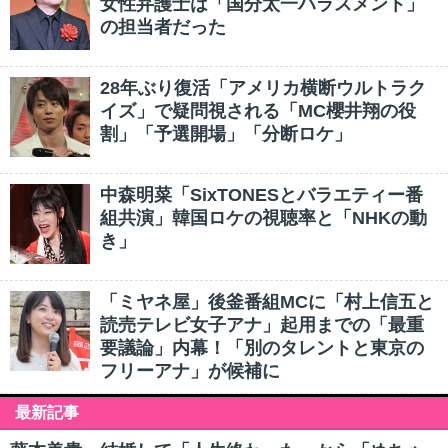
女性弁護士は「国分太一ハラスメント」
の担当者だった
28年ぶり復活「アメリカ横断ウルトラク
イズ」で疑問視される「MC櫻井翔の役
割」「予選開場」「分断ロケ」
中森明菜「SixTONESとバラエティー番
組共演」韓国ロケの視聴率と「NHKの動
き」
「ミヤネ屋」後釜番組MCに「村上信五と
読売テレビ女子アナ」起用までの「最重
要議論」内幕！「別のタレントと東京の
フリーアナ」が候補に
最新記事