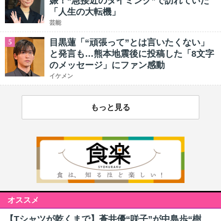
娠！“急接近のタイミング”で訪れていた
「人生の大転機」
芸能
目黒蓮「“頑張って”とは言いたくない」
5
と発言も…熊本地震後に投稿した「8文字
のメッセージ」にファン感動
イケメン
もっと見る
オススメ
【Tシャツが乾くまで】蒼井優“咲子”が中島歩“樹