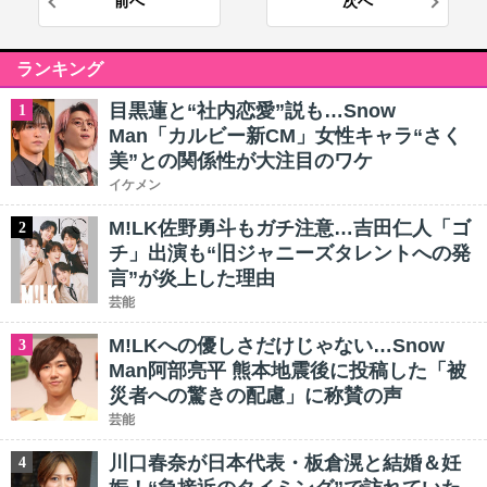
前へ
次へ
ランキング
目黒蓮と“社内恋愛”説も…Snow
1
Man「カルビー新CM」女性キャラ“さく
美”との関係性が大注目のワケ
イケメン
M!LK佐野勇斗もガチ注意…吉田仁人「ゴ
2
チ」出演も“旧ジャニーズタレントへの発
言”が炎上した理由
芸能
M!LKへの優しさだけじゃない…Snow
3
Man阿部亮平 熊本地震後に投稿した「被
災者への驚きの配慮」に称賛の声
芸能
川口春奈が日本代表・板倉滉と結婚＆妊
4