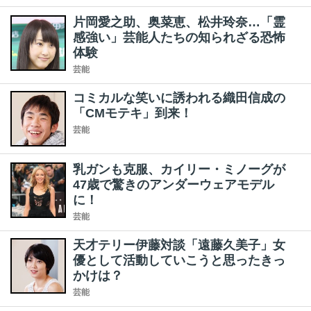
片岡愛之助、奥菜恵、松井玲奈…「霊
感強い」芸能人たちの知られざる恐怖
体験
芸能
コミカルな笑いに誘われる織田信成の
「CMモテキ」到来！
芸能
乳ガンも克服、カイリー・ミノーグが
47歳で驚きのアンダーウェアモデル
に！
芸能
天才テリー伊藤対談「遠藤久美子」女
優として活動していこうと思ったきっ
かけは？
芸能