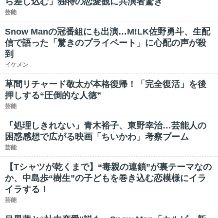
ら差し込む」独特の恋愛観に共演者驚き
芸能
Snow Manの冠番組にも出演…M!LK佐野勇斗、生配
信で語った「驚きのプライベート」に心配の声が殺
到
イケメン
草間リチャード敬太が本格復帰！「完全復活」を後
押しする“圧倒的な人徳”
芸能
「処理しきれない」青木裕子、東野幸治…芸能人の
困惑感想で広がる映画「ちいかわ」考察ブーム
芸能
【Tシャツが乾くまで】“毒親の連鎖”が裏テーマなの
か、中島歩“樹生”の子どもを巻き込む恋模様にイラ
イラする！
芸能