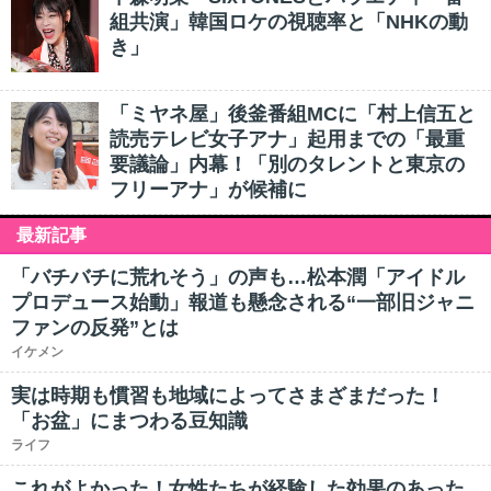
組共演」韓国ロケの視聴率と「NHKの動
き」
「ミヤネ屋」後釜番組MCに「村上信五と
読売テレビ女子アナ」起用までの「最重
要議論」内幕！「別のタレントと東京の
フリーアナ」が候補に
最新記事
「バチバチに荒れそう」の声も…松本潤「アイドル
プロデュース始動」報道も懸念される“一部旧ジャニ
ファンの反発”とは
イケメン
実は時期も慣習も地域によってさまざまだった！
「お盆」にまつわる豆知識
ライフ
これがよかった！女性たちが経験した効果のあった