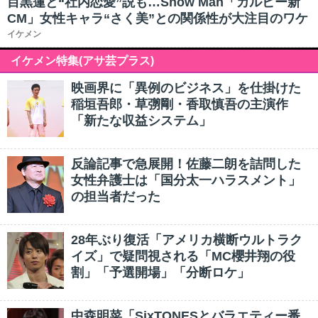
目黒蓮と“社内恋愛”説も…Snow Man「カルビー新
CM」女性キャラ“さく美”との関係性が大注目のワケ
イケメン
イケメン特集(アサ芸プラス)
映画界に「異例のビジネス」を仕掛けた
稲垣吾郎・草彅剛・香取慎吾の主演作
「新たな収益システム」
反論記事で急展開！佐藤二朗を詰問した
女性弁護士は「国分太一ハラスメント」
の担当者だった
28年ぶり復活「アメリカ横断ウルトラク
イズ」で疑問視される「MC櫻井翔の役
割」「予選開場」「分断ロケ」
中森明菜「SixTONESとバラエティー番