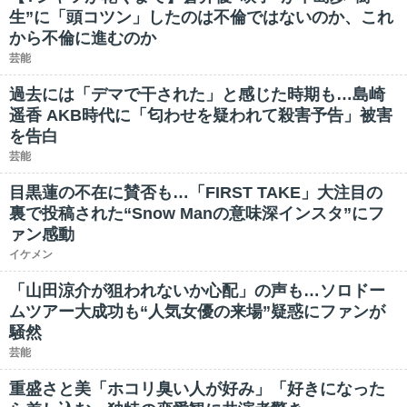
生”に「頭コツン」したのは不倫ではないのか、これ
から不倫に進むのか
芸能
過去には「デマで干された」と感じた時期も…島崎
遥香 AKB時代に「匂わせを疑われて殺害予告」被害
を告白
芸能
目黒蓮の不在に賛否も…「FIRST TAKE」大注目の
裏で投稿された“Snow Manの意味深インスタ”にフ
ァン感動
イケメン
「山田涼介が狙われないか心配」の声も…ソロドー
ムツアー大成功も“人気女優の来場”疑惑にファンが
騒然
芸能
重盛さと美「ホコリ臭い人が好み」「好きになった