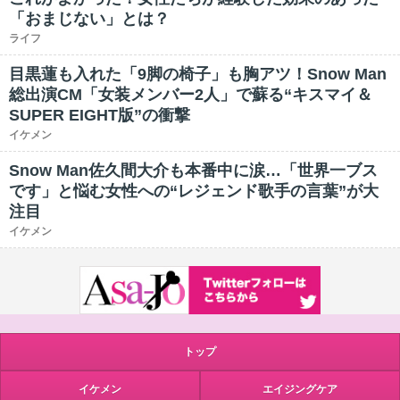
「おまじない」とは？
ライフ
目黒蓮も入れた「9脚の椅子」も胸アツ！Snow Man
総出演CM「女装メンバー2人」で蘇る“キスマイ＆
SUPER EIGHT版”の衝撃
イケメン
Snow Man佐久間大介も本番中に涙…「世界一ブス
です」と悩む女性への“レジェンド歌手の言葉”が大
注目
イケメン
トップ
イケメン
エイジングケア