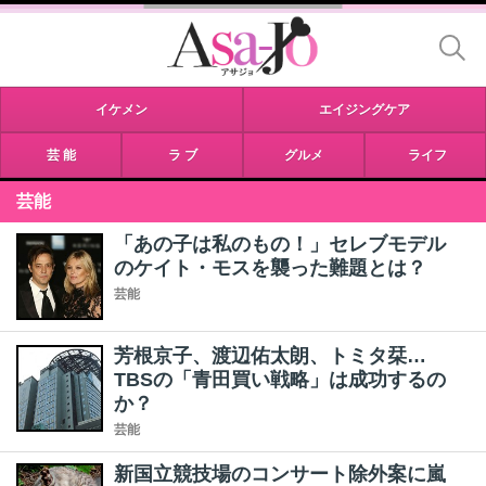
イケメン
エイジングケア
芸 能
ラ ブ
グルメ
ライフ
芸能
「あの子は私のもの！」セレブモデル
のケイト・モスを襲った難題とは？
芸能
芳根京子、渡辺佑太朗、トミタ栞…
TBSの「青田買い戦略」は成功するの
か？
芸能
新国立競技場のコンサート除外案に嵐