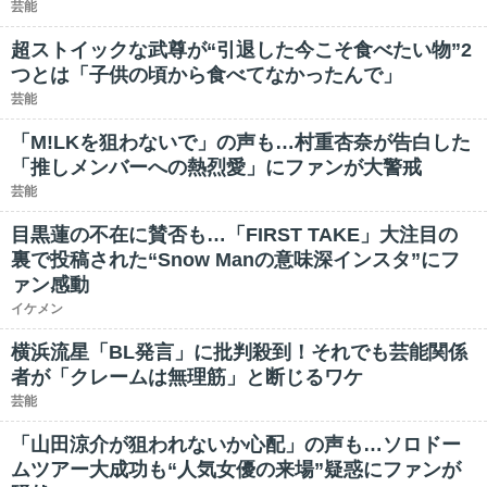
芸能
超ストイックな武尊が“引退した今こそ食べたい物”2
つとは「子供の頃から食べてなかったんで」
芸能
「M!LKを狙わないで」の声も…村重杏奈が告白した
「推しメンバーへの熱烈愛」にファンが大警戒
芸能
目黒蓮の不在に賛否も…「FIRST TAKE」大注目の
裏で投稿された“Snow Manの意味深インスタ”にフ
ァン感動
イケメン
横浜流星「BL発言」に批判殺到！それでも芸能関係
者が「クレームは無理筋」と断じるワケ
芸能
「山田涼介が狙われないか心配」の声も…ソロドー
ムツアー大成功も“人気女優の来場”疑惑にファンが