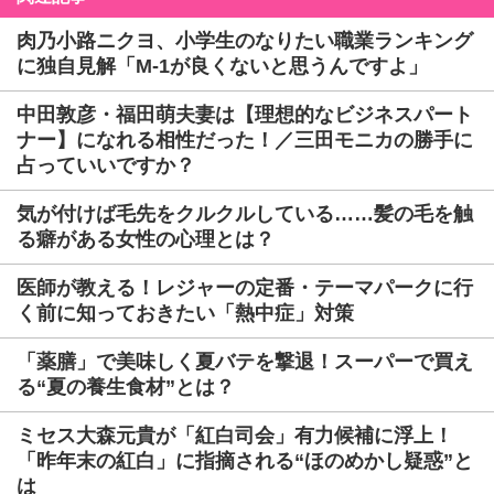
肉乃小路ニクヨ、小学生のなりたい職業ランキング
に独自見解「M-1が良くないと思うんですよ」
中田敦彦・福田萌夫妻は【理想的なビジネスパート
ナー】になれる相性だった！／三田モニカの勝手に
占っていいですか？
気が付けば毛先をクルクルしている……髪の毛を触
る癖がある女性の心理とは？
医師が教える！レジャーの定番・テーマパークに行
く前に知っておきたい「熱中症」対策
「薬膳」で美味しく夏バテを撃退！スーパーで買え
る“夏の養生食材”とは？
ミセス大森元貴が「紅白司会」有力候補に浮上！
「昨年末の紅白」に指摘される“ほのめかし疑惑”と
は