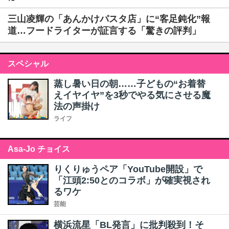
三山凌輝の「あんかけパスタ店」に“客足鈍化”報
道…フードライターが証言する「驚きの評判」
スペシャル
蒸し暑い日の朝……子どもの“お着替
えイヤイヤ”を3秒でやる気にさせる魔
法の声掛け
ライフ
Asa-Jo チョイス
りくりゅうペア「YouTube開設」で
「江頭2:50とのコラボ」が確実視され
るワケ
芸能
横浜流星「BL発言」に批判殺到！そ