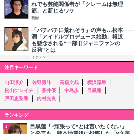
れでも芸能関係者が「クレームは無理
筋」と断じるワケ
芸能
「バチバチに荒れそう」の声も…松本
潤「アイドルプロデュース始動」報道
も懸念される“一部旧ジャニファンの
反発”とは
イケメン
注目キーワード
山田涼介
佐野勇斗
高橋文哉
横浜流星
松山ケンイチ
蒼井優
中島歩
目黒蓮
戸田恵梨香
内村光良
ランキング
目黒蓮「“頑張って”とは言いたくない」
1
と発言も…熊本地震後に投稿した「8文字