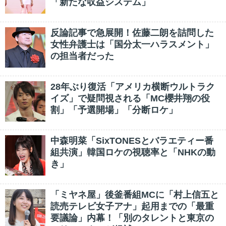
「新たな収益システム」
反論記事で急展開！佐藤二朗を詰問した
女性弁護士は「国分太一ハラスメント」
の担当者だった
28年ぶり復活「アメリカ横断ウルトラク
イズ」で疑問視される「MC櫻井翔の役
割」「予選開場」「分断ロケ」
中森明菜「SixTONESとバラエティー番
組共演」韓国ロケの視聴率と「NHKの動
き」
「ミヤネ屋」後釜番組MCに「村上信五と
読売テレビ女子アナ」起用までの「最重
要議論」内幕！「別のタレントと東京の