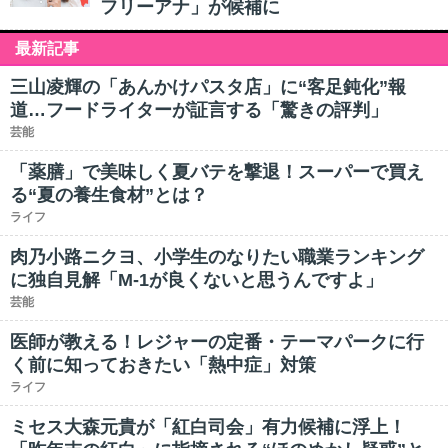
フリーアナ」が候補に
最新記事
三山凌輝の「あんかけパスタ店」に“客足鈍化”報
道…フードライターが証言する「驚きの評判」
芸能
「薬膳」で美味しく夏バテを撃退！スーパーで買え
る“夏の養生食材”とは？
ライフ
肉乃小路ニクヨ、小学生のなりたい職業ランキング
に独自見解「M-1が良くないと思うんですよ」
芸能
医師が教える！レジャーの定番・テーマパークに行
く前に知っておきたい「熱中症」対策
ライフ
ミセス大森元貴が「紅白司会」有力候補に浮上！