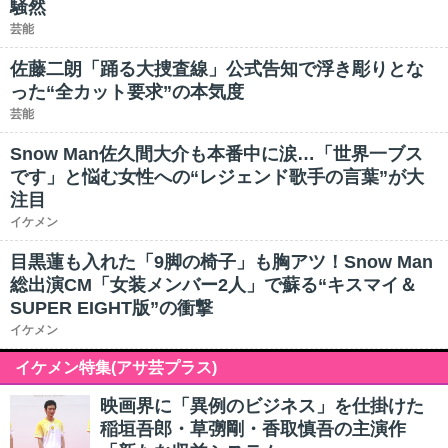
騒然
芸能
佐藤二朗「踊る大捜査線」公式告知で浮き彫りとな
った“全カット要求”の本気度
芸能
Snow Man佐久間大介も本番中に涙…「世界一ブス
です」と悩む女性への“レジェンド歌手の言葉”が大
注目
イケメン
目黒蓮も入れた「9脚の椅子」も胸アツ！Snow Man
総出演CM「女装メンバー2人」で蘇る“キスマイ＆
SUPER EIGHT版”の衝撃
イケメン
イケメン特集(アサ芸プラス)
映画界に「異例のビジネス」を仕掛けた
稲垣吾郎・草彅剛・香取慎吾の主演作