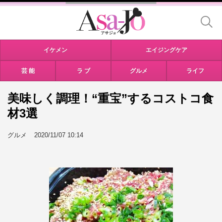
イケメン
エイジングケア
芸 能
ラ ブ
グルメ
ライフ
美味しく調理！“重宝”するコストコ食
材3選
グルメ
2020/11/07 10:14