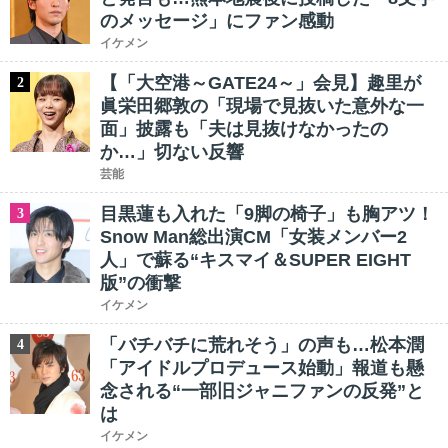
のメッセージ」にファン感動
イケメン
【「大空港～GATE24～」会見】趣里が
2
眞栄田郷敦の「現場で見抜いた意外な一
面」披露も「夫は見抜けなかったの
か…」切ない反響
芸能
目黒蓮も入れた「9脚の椅子」も胸アツ！
3
Snow Man総出演CM「女装メンバー2
人」で蘇る“キスマイ＆SUPER EIGHT
版”の衝撃
イケメン
「バチバチに荒れそう」の声も…松本潤
4
「アイドルプロデュース始動」報道も懸
念される“一部旧ジャニファンの反発”と
は
イケメン