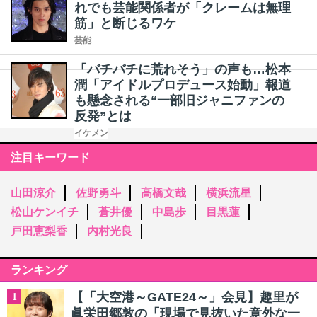
れでも芸能関係者が「クレームは無理
筋」と断じるワケ
芸能
「バチバチに荒れそう」の声も…松本
潤「アイドルプロデュース始動」報道
も懸念される“一部旧ジャニファンの
反発”とは
イケメン
注目キーワード
山田涼介
佐野勇斗
高橋文哉
横浜流星
松山ケンイチ
蒼井優
中島歩
目黒蓮
戸田恵梨香
内村光良
ランキング
【「大空港～GATE24～」会見】趣里が
1
眞栄田郷敦の「現場で見抜いた意外な一