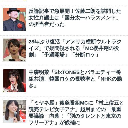
反論記事で急展開！佐藤二朗を詰問した
女性弁護士は「国分太一ハラスメント」
の担当者だった
28年ぶり復活「アメリカ横断ウルトラク
イズ」で疑問視される「MC櫻井翔の役
割」「予選開場」「分断ロケ」
中森明菜「SixTONESとバラエティー番
組共演」韓国ロケの視聴率と「NHKの動
き」
「ミヤネ屋」後釜番組MCに「村上信五と
読売テレビ女子アナ」起用までの「最重
要議論」内幕！「別のタレントと東京の
フリーアナ」が候補に